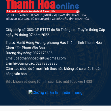
CƠ QUAN CỦA ĐẢNG BỘ ĐẢNG CỘNG SẢN VIỆT NAM TỈNH THANH HÓA
TIẾNG NÓI CỦA ĐẢNG BỘ, CHÍNH QUYỀN VÀ NHÂN DÂN TỈNH THANH HÓA
Giấy phép số: 383/GP-BTTTT do Bộ Thông tin - Truyền thông Cấp
ngày 29 tháng 07 năm 2022.
Trụ sở: Đại lộ Hùng Vương, phường Hạc Thành, tỉnh Thanh Hóa
Giám đốc: Phạm Văn Báu.
Đường dây nóng: 0822173636
Email: baothanhhoadientu@gmail.com
Liên hệ Quảng cáo: 02373858885.
Cấm sao chép dưới mọi hình thức nếu không có sự chấp thuận
bằng văn bản.
Điều khoản sử dụng
|
Chính sách bảo mật
|
Cookies
|
RSS