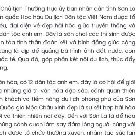
Chủ tịch Thường trực ủy ban nhân dân tỉnh Sơn L
n quốc Hoa hậu Du lịch Dân tộc Việt Nam được t
u, đại diện vẻ đẹp hài hòa giữa truyền thống v
dân tộc anh em. Đây là sân chơi các thí sinh đượ
 lan tỏa tinh thần đoàn kết và bình đẳng giữa cộn
cũng là dịp để quảng bá hình ảnh đất nước, co
c tế. Qua đó, góp phần kết nối du lịch, thúc đẩ
ng.
n hóa, có 12 dân tộc anh em, đây là cơ hội để giớ
c những giá trị văn hóa đặc sắc, cảnh quan thiê
mến khách và tiềm năng du lịch phong phú của Sơ
h Quốc gia Mộc Châu xinh đẹp là sự kết hợp hài hò
i và thiên nhiên nơi đây. Đến với Sơn La là để hò
 những cảnh quan làm say đắm lòng người cùng vớ
ịch được tổ chức thường xuyên, nhằm tạo sức la