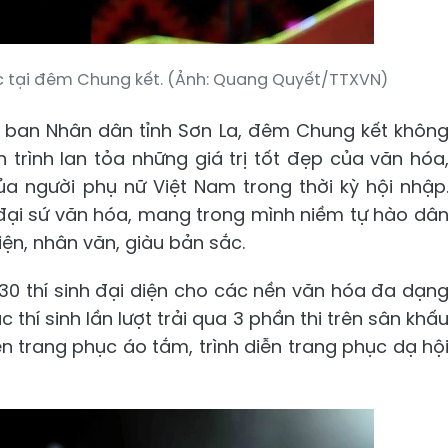
ục tại đêm Chung kết. (Ảnh: Quang Quyết/TTXVN)
y ban Nhân dân tỉnh Sơn La, đêm Chung kết khôn
 trình lan tỏa những giá trị tốt đẹp của văn hóa
ủa người phụ nữ Việt Nam trong thời kỳ hội nhập
 đại sứ văn hóa, mang trong mình niềm tự hào dâ
iện, nhân văn, giàu bản sắc.
30 thí sinh đại diện cho các nền văn hóa đa dạn
hí sinh lần lượt trải qua 3 phần thi trên sân khấ
ễn trang phục áo tắm, trình diễn trang phục dạ hộ