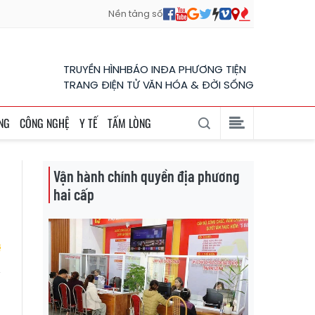
Nền tảng số
TRUYỀN HÌNH
BÁO IN
ĐA PHƯƠNG TIỆN
TRANG ĐIỆN TỬ VĂN HÓA & ĐỜI SỐNG
NG
CÔNG NGHỆ
Y TẾ
TẤM LÒNG
Vận hành chính quyền địa phương
hai cấp
i