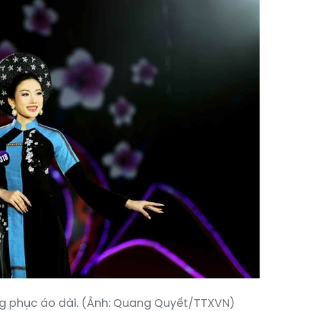
ang phục áo dài. (Ảnh: Quang Quyết/TTXVN)