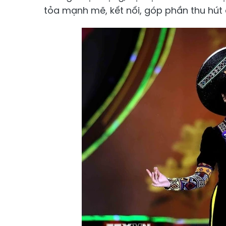
tỏa mạnh mẽ, kết nối, góp phần thu hút 