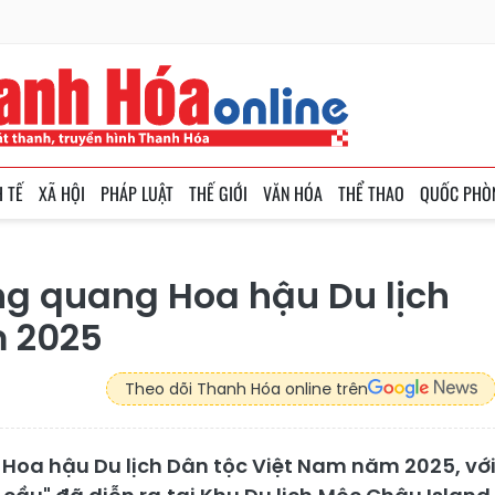
H TẾ
XÃ HỘI
PHÁP LUẬT
THẾ GIỚI
VĂN HÓA
THỂ THAO
QUỐC PHÒ
g quang Hoa hậu Du lịch
m 2025
Theo dõi Thanh Hóa online trên
i Hoa hậu Du lịch Dân tộc Việt Nam năm 2025, vớ