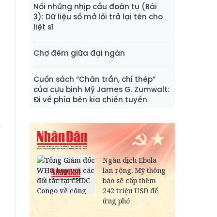
Nối những nhịp cầu đoàn tụ (Bài
3): Dữ liệu số mở lối trả lại tên cho
n
liệt sĩ
g
à
Chợ đêm giữa đại ngàn
o
5
Cuốn sách “Chân trần, chí thép”
của cựu binh Mỹ James G. Zumwalt:
Đi về phía bên kia chiến tuyến
n
Á
p
;
p