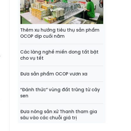
Thêm xu hướng tiêu thụ sản phẩm
OCOP dịp cuối năm
g
,
Các làng nghề miến dong tất bật
.
cho vụ tết
n
Đưa sản phẩm OCOP vươn xa
g
“Đánh thức” vùng đất trũng từ cây
u
sen
i
Đưa nông sản xứ Thanh tham gia
sâu vào các chuỗi giá trị