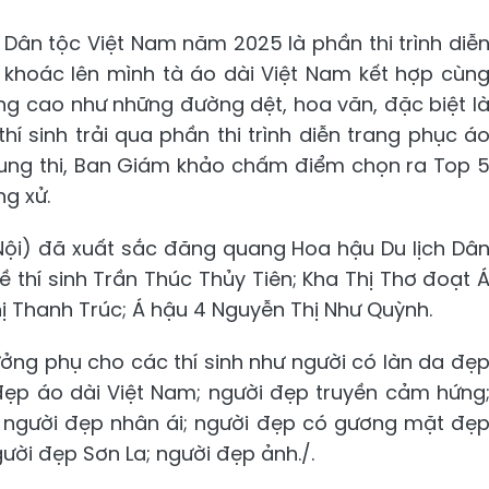
Dân tộc Việt Nam năm 2025 là phần thi trình diễ
nh khoác lên mình tà áo dài Việt Nam kết hợp cùn
g cao như những đường dệt, hoa văn, đặc biệt l
thí sinh trải qua phần thi trình diễn trang phục á
dung thi, Ban Giám khảo chấm điểm chọn ra Top 
ng xử.
 Nội) đã xuất sắc đăng quang Hoa hậu Du lịch Dâ
 thí sinh Trần Thúc Thủy Tiên; Kha Thị Thơ đoạt 
hị Thanh Trúc; Á hậu 4 Nguyễn Thị Như Quỳnh.
ưởng phụ cho các thí sinh như người có làn da đẹ
 đẹp áo dài Việt Nam; người đẹp truyền cảm hứng
ể; người đẹp nhân ái; người đẹp có gương mặt đẹ
gười đẹp Sơn La; người đẹp ảnh./.