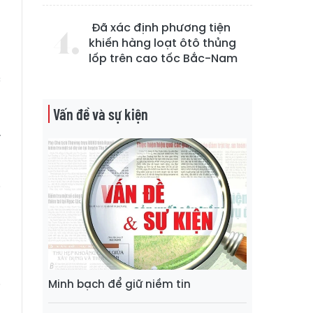
a
Đã xác định phương tiện
ổ
khiến hàng loạt ôtô thủng
lốp trên cao tốc Bắc-Nam
à
c
g
Vấn đề và sự kiện
n
y
i
n
n
a
a
Minh bạch để giữ niềm tin
i
n