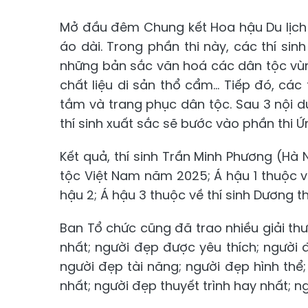
Mở đầu đêm Chung kết Hoa hậu Du lịch 
áo dài. Trong phần thi này, các thí si
những bản sắc văn hoá các dân tộc vùn
chất liệu di sản thổ cẩm... Tiếp đó, các 
tắm và trang phục dân tộc. Sau 3 nội 
thí sinh xuất sắc sẽ bước vào phần thi Ứ
Kết quả, thí sinh Trần Minh Phương (Hà
tộc Việt Nam năm 2025; Á hậu 1 thuộc về
hậu 2; Á hậu 3 thuộc về thí sinh Dương t
Ban Tổ chức cũng đã trao nhiều giải th
nhất; người đẹp được yêu thích; người
người đẹp tài năng; người đẹp hình th
nhất; người đẹp thuyết trình hay nhất; n