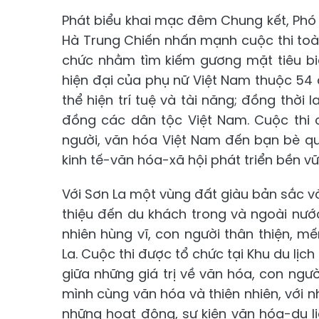
Phát biểu khai mạc đêm Chung kết, Phó 
Hà Trung Chiến nhấn mạnh cuộc thi toà
chức nhằm tìm kiếm gương mặt tiêu biể
hiện đại của phụ nữ Việt Nam thuộc 54 
thể hiện trí tuệ và tài năng; đồng thời
đồng các dân tộc Việt Nam. Cuộc thi 
người, văn hóa Việt Nam đến bạn bè quố
kinh tế-văn hóa-xã hội phát triển bền vữ
Với Sơn La một vùng đất giàu bản sắc vă
thiệu đến du khách trong và ngoài nướ
nhiên hùng vĩ, con người thân thiện, 
La. Cuộc thi được tổ chức tại Khu du lịc
giữa những giá trị về văn hóa, con ngườ
mình cùng văn hóa và thiên nhiên, với
những hoạt động, sự kiện văn hóa-du l