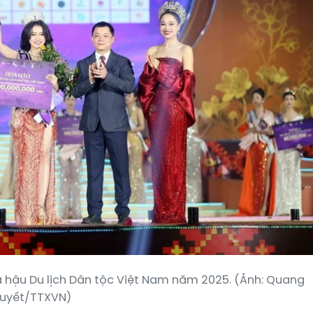
 hậu Du lịch Dân tộc Việt Nam năm 2025. (Ảnh: Quang
uyết/TTXVN)