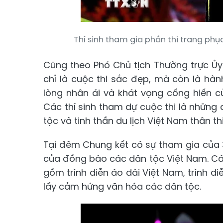
Thí sinh tham gia phần thi trang ph
Cũng theo Phó Chủ tịch Thường trực Ủ
chỉ là cuộc thi sắc đẹp, mà còn là hành
lòng nhân ái và khát vọng cống hiến c
Các thí sinh tham dự cuộc thi là những
tộc và tinh thần du lịch Việt Nam thân th
Tại đêm Chung kết có sự tham gia của 
của đồng bào các dân tộc Việt Nam. Các t
gồm trình diễn áo dài Việt Nam, trình di
lấy cảm hứng văn hóa các dân tộc.