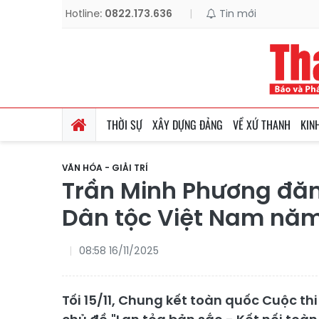
Hotline:
0822.173.636
|
Tin mới
THỜI SỰ
XÂY DỰNG ĐẢNG
VỀ XỨ THANH
KIN
VĂN HÓA - GIẢI TRÍ
Trần Minh Phương đăn
Dân tộc Việt Nam nă
08:58 16/11/2025
Tối 15/11, Chung kết toàn quốc Cuộc th