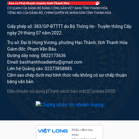
CƠ QUAN CỦA ĐẢNG BỘ ĐẢNG CỘNG SẢN VIỆT NAM TỈNH THANH HÓA
TIẾNG NÓI CỦA ĐẢNG BỘ, CHÍNH QUYỀN VÀ NHÂN DÂN TỈNH THANH HÓA
Giấy phép số: 383/GP-BTTTT do Bộ Thông tin - Truyền thông Cấp
ngày 29 tháng 07 năm 2022.
Trụ sở: Đại lộ Hùng Vương, phường Hạc Thành, tỉnh Thanh Hóa
Giám đốc: Phạm Văn Báu.
Đường dây nóng: 0822173636
Email: baothanhhoadientu@gmail.com
Liên hệ Quảng cáo: 02373858885.
Cấm sao chép dưới mọi hình thức nếu không có sự chấp thuận
bằng văn bản.
Điều khoản sử dụng
|
Chính sách bảo mật
|
Cookies
|
RSS
Phần mềm tòa
soạn