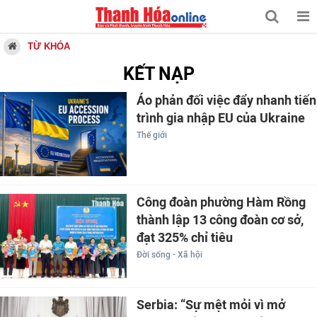
TỪ KHÓA
KẾT NẠP
Áo phản đối việc đẩy nhanh tiến
trình gia nhập EU của Ukraine
Thế giới
Công đoàn phường Hàm Rồng
thành lập 13 công đoàn cơ sở,
đạt 325% chỉ tiêu
Đời sống - Xã hội
Serbia: “Sự mệt mỏi vì mở