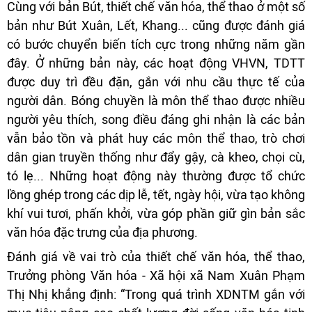
Cùng với bản Bút, thiết chế văn hóa, thể thao ở một số
bản như Bút Xuân, Lết, Khang... cũng được đánh giá
có bước chuyển biến tích cực trong những năm gần
đây. Ở những bản này, các hoạt động VHVN, TDTT
được duy trì đều đặn, gắn với nhu cầu thực tế của
người dân. Bóng chuyền là môn thể thao được nhiều
người yêu thích, song điều đáng ghi nhận là các bản
vẫn bảo tồn và phát huy các môn thể thao, trò chơi
dân gian truyền thống như đẩy gậy, cà kheo, chọi cù,
tó lẹ... Những hoạt động này thường được tổ chức
lồng ghép trong các dịp lễ, tết, ngày hội, vừa tạo không
khí vui tươi, phấn khởi, vừa góp phần giữ gìn bản sắc
văn hóa đặc trưng của địa phương.
Đánh giá về vai trò của thiết chế văn hóa, thể thao,
Trưởng phòng Văn hóa - Xã hội xã Nam Xuân Phạm
Thị Nhị khẳng định: “Trong quá trình XDNTM gắn với