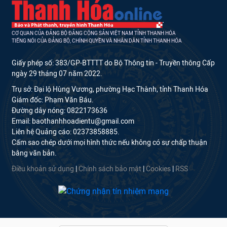
CƠ QUAN CỦA ĐẢNG BỘ ĐẢNG CỘNG SẢN VIỆT NAM TỈNH THANH HÓA
TIẾNG NÓI CỦA ĐẢNG BỘ, CHÍNH QUYỀN VÀ NHÂN DÂN TỈNH THANH HÓA
Giấy phép số: 383/GP-BTTTT do Bộ Thông tin - Truyền thông Cấp
ngày 29 tháng 07 năm 2022.
Trụ sở: Đại lộ Hùng Vương, phường Hạc Thành, tỉnh Thanh Hóa
Giám đốc: Phạm Văn Báu.
Đường dây nóng: 0822173636
Email: baothanhhoadientu@gmail.com
Liên hệ Quảng cáo: 02373858885.
Cấm sao chép dưới mọi hình thức nếu không có sự chấp thuận
bằng văn bản.
Điều khoản sử dụng
|
Chính sách bảo mật
|
Cookies
|
RSS