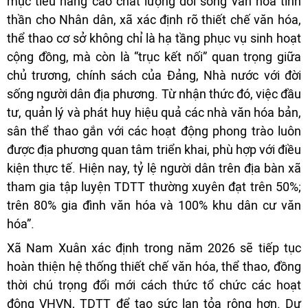
mục tiêu nâng cao chất lượng đời sống văn hóa tinh
thần cho Nhân dân, xã xác định rõ thiết chế văn hóa,
thể thao cơ sở không chỉ là hạ tầng phục vụ sinh hoạt
cộng đồng, mà còn là “trục kết nối” quan trọng giữa
chủ trương, chính sách của Đảng, Nhà nước với đời
sống người dân địa phương. Từ nhận thức đó, việc đầu
tư, quản lý và phát huy hiệu quả các nhà văn hóa bản,
sân thể thao gắn với các hoạt động phong trào luôn
được địa phương quan tâm triển khai, phù hợp với điều
kiện thực tế. Hiện nay, tỷ lệ người dân trên địa bàn xã
tham gia tập luyện TDTT thường xuyên đạt trên 50%;
trên 80% gia đình văn hóa và 100% khu dân cư văn
hóa”.
Xã Nam Xuân xác định trong năm 2026 sẽ tiếp tục
hoàn thiện hệ thống thiết chế văn hóa, thể thao, đồng
thời chú trọng đổi mới cách thức tổ chức các hoạt
động VHVN, TDTT để tạo sức lan tỏa rộng hơn. Dự