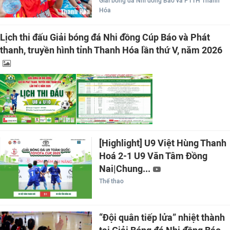
Giải bóng đá Nhi đồng Báo và PTTH Thanh
Hóa
Lịch thi đấu Giải bóng đá Nhi đồng Cúp Báo và Phát
thanh, truyền hình tỉnh Thanh Hóa lần thứ V, năm 2026
[Highlight] U9 Việt Hùng Thanh
Hoá 2-1 U9 Văn Tâm Đồng
Nai|Chung...
Thể thao
“Đội quân tiếp lửa” nhiệt thành