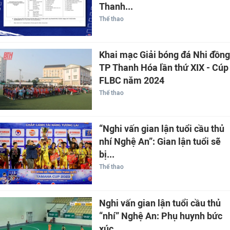
Thanh...
Thể thao
Khai mạc Giải bóng đá Nhi đồng
TP Thanh Hóa lần thứ XIX - Cúp
FLBC năm 2024
Thể thao
“Nghi vấn gian lận tuổi cầu thủ
nhí Nghệ An”: Gian lận tuổi sẽ
bị...
Thể thao
Nghi vấn gian lận tuổi cầu thủ
“nhí” Nghệ An: Phụ huynh bức
xúc,...