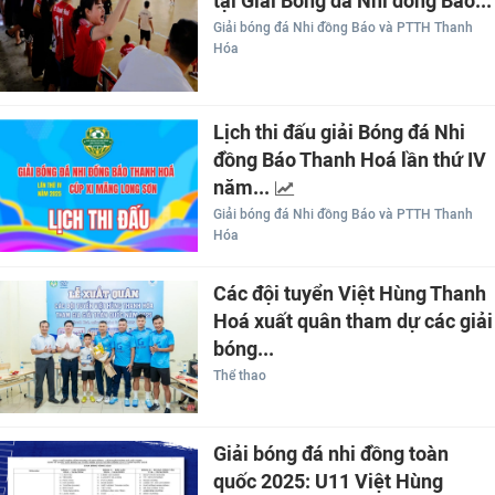
tại Giải Bóng đá Nhi đồng Báo...
Giải bóng đá Nhi đồng Báo và PTTH Thanh
Hóa
Lịch thi đấu giải Bóng đá Nhi
đồng Báo Thanh Hoá lần thứ IV
năm...
Giải bóng đá Nhi đồng Báo và PTTH Thanh
Hóa
Các đội tuyển Việt Hùng Thanh
Hoá xuất quân tham dự các giải
bóng...
Thể thao
Giải bóng đá nhi đồng toàn
quốc 2025: U11 Việt Hùng