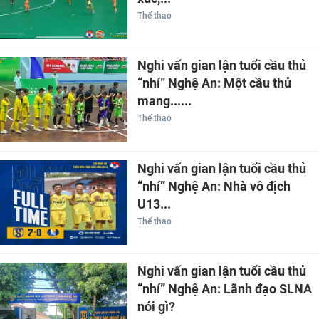
Thể thao
Nghi vấn gian lận tuổi cầu thủ
“nhí” Nghệ An: Một cầu thủ
mang......
Thể thao
Nghi vấn gian lận tuổi cầu thủ
“nhí” Nghệ An: Nhà vô địch
U13...
Thể thao
Nghi vấn gian lận tuổi cầu thủ
“nhí” Nghệ An: Lãnh đạo SLNA
nói gì?