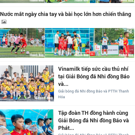
Nước mắt ngày chia tay và bài học lớn hơn chiến thắng
Vinamilk tiếp sức cầu thủ nhí
tại Giải Bóng đá Nhi đồng Báo
và...
Giải bóng đá Nhi đồng Báo và PTTH Thanh
Hóa
Tập đoàn TH đồng hành cùng
Giải Bóng đá Nhi đồng Báo và
Phát...