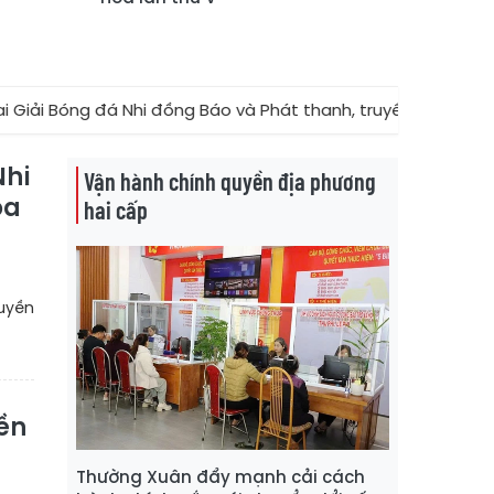
óng đá Nhi đồng Báo và Phát thanh, truyền hình Thanh Hóa n
Nhi
Vận hành chính quyền địa phương
óa
hai cấp
ruyền
yền
Thường Xuân đẩy mạnh cải cách