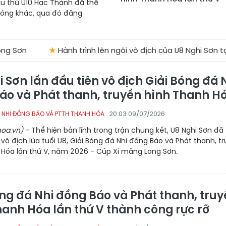
ầu thủ U10 Hạc Thành đã thể
 bóng khác, qua đó đăng
★
Hành trình lên ngôi vô địch của U8 Nghi Sơn tại Giải B
 Sơn lần đầu tiên vô địch Giải Bóng đá 
áo và Phát thanh, truyền hình Thanh H
20:03 09/07/2026
 NHI ĐỒNG BÁO VÀ PTTH THANH HÓA
oa.vn)
- Thể hiện bản lĩnh trong trận chung kết, U8 Nghi Sơn đã
vô địch lứa tuổi U8, Giải Bóng đá Nhi đồng Báo và Phát thanh, t
 Hóa lần thứ V, năm 2026 - Cúp Xi măng Long Sơn.
óng đá Nhi đồng Báo và Phát thanh, tru
hanh Hóa lần thứ V thành công rực rỡ