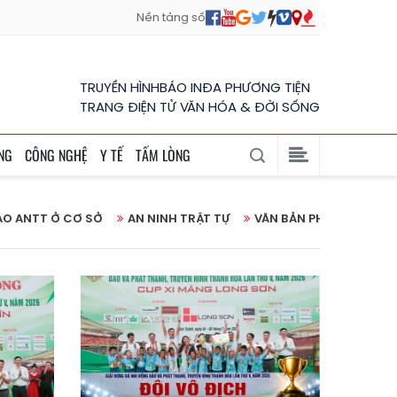
Nền tảng số
TRUYỀN HÌNH
BÁO IN
ĐA PHƯƠNG TIỆN
TRANG ĐIỆN TỬ VĂN HÓA & ĐỜI SỐNG
NG
CÔNG NGHỆ
Y TẾ
TẤM LÒNG
ẢO ANTT Ở CƠ SỞ
AN NINH TRẬT TỰ
VĂN BẢN PHÁP LUẬT