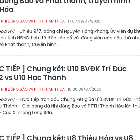
 đồng Báo và Phát thanh, truyền hình
 Hóa
17:07 09/07/2026
 NHI ĐỒNG BÁO VÀ PTTH THANH HÓA
oa.vn)
- Chiều 9/7, đồng chí Nguyễn Hồng Phong, Ủy viên dự kh
hủ tịch HĐND tỉnh đã đến sân cổ vũ, động viên các cầu thủ nhí 
 Phát thanh, truyền hình...
C TIẾP ] Chung kết: U10 BVĐK Trí Đức
2 vs U10 Hạc Thành
16:30 09/07/2026
 NHI ĐỒNG BÁO VÀ PTTH THANH HÓA
oa.vn)
- Trực tiếp trận đấu Chung kết giữa U10 BVĐK Trí Đức T
c Thành - Giải bóng đá Nhi đồng Báo và PTTH Thanh Hóa lần thứ
 Cúp Xi măng Long Sơn.
C TIẾP ] Chung kết: U8 Thiệu Hóa vs U8