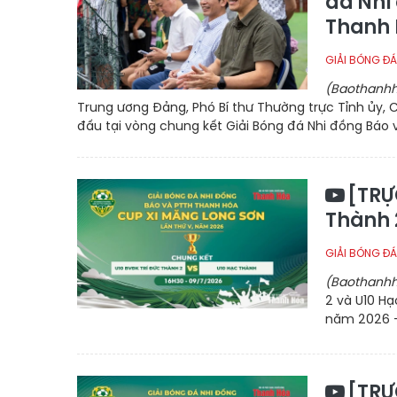
đá Nhi
Thanh
GIẢI BÓNG ĐÁ
(Baothanhh
Trung ương Đảng, Phó Bí thư Thường trực Tỉnh ủy, C
đấu tại vòng chung kết Giải Bóng đá Nhi đồng Báo và
[TRỰ
Thành 
GIẢI BÓNG ĐÁ
(Baothanhh
2 và U10 Hạ
năm 2026 -
[TRỰ