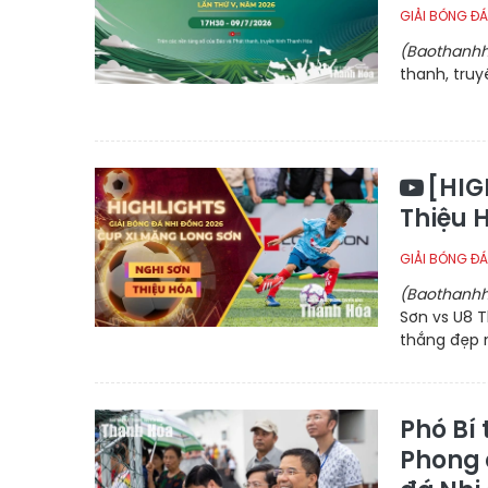
GIẢI BÓNG ĐÁ
(Baothanhh
thanh, tru
[HIG
Thiệu 
GIẢI BÓNG ĐÁ
(Baothanhh
Sơn vs U8 T
thắng đẹp 
Phó Bí
Phong 