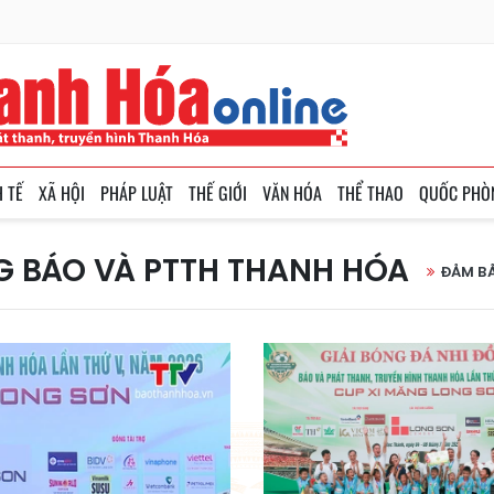
H TẾ
XÃ HỘI
PHÁP LUẬT
THẾ GIỚI
VĂN HÓA
THỂ THAO
QUỐC PHÒ
G BÁO VÀ PTTH THANH HÓA
ĐẢM B