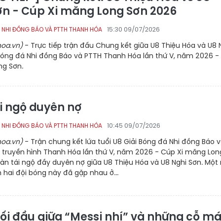
ơn - Cúp Xi măng Long Sơn 2026
15:30 09/07/2026
 NHI ĐỒNG BÁO VÀ PTTH THANH HÓA
oa.vn)
- Trực tiếp trận đấu Chung kết giữa U8 Thiệu Hóa và U8 
 bóng đá Nhi đồng Báo và PTTH Thanh Hóa lần thứ V, năm 2026 -
ng Sơn.
i ngộ duyên nợ
10:45 09/07/2026
 NHI ĐỒNG BÁO VÀ PTTH THANH HÓA
oa.vn)
- Trận chung kết lứa tuổi U8 Giải Bóng đá Nhi đồng Báo 
, truyền hình Thanh Hóa lần thứ V, năm 2026 - Cúp Xi măng Lon
màn tái ngộ đầy duyên nợ giữa U8 Thiệu Hóa và U8 Nghi Sơn. Mộ
h hai đội bóng này đã gặp nhau ở...
ối đầu giữa “Messi nhí” và những cỗ m