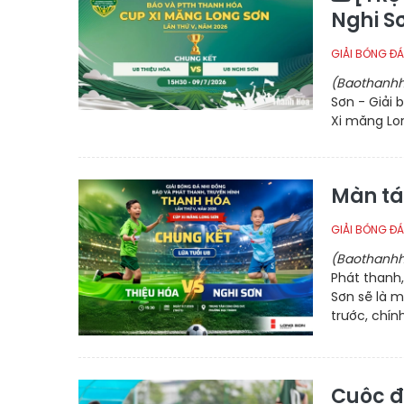
Nghi S
GIẢI BÓNG ĐÁ
(Baothanhh
Sơn - Giải
Xi măng Lo
Màn tá
GIẢI BÓNG ĐÁ
(Baothanhh
Phát thanh
Sơn sẽ là 
trước, chín
Cuộc đ