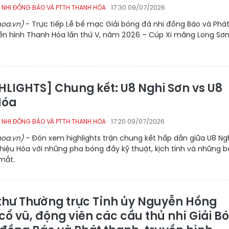
17:30 09/07/2026
 NHI ĐỒNG BÁO VÀ PTTH THANH HÓA
oa.vn)
- Trực tiếp Lễ bế mạc Giải bóng đá nhi đồng Báo và Phá
yền hình Thanh Hóa lần thứ V, năm 2026 – Cúp Xi măng Long Sơn
HLIGHTS] Chung kết: U8 Nghi Sơn vs U8
Hóa
17:20 09/07/2026
 NHI ĐỒNG BÁO VÀ PTTH THANH HÓA
oa.vn)
- Đón xem highlights trận chung kết hấp dẫn giữa U8 Ng
hiệu Hóa với những pha bóng đầy kỹ thuật, kịch tính và những 
mắt.
 thư Thường trực Tỉnh ủy Nguyễn Hồng
cổ vũ, động viên các cầu thủ nhí Giải B