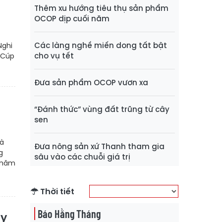
Thêm xu hướng tiêu thụ sản phẩm
OCOP dịp cuối năm
Các làng nghề miến dong tất bật
Nghi
cho vụ tết
 Cúp
Đưa sản phẩm OCOP vươn xa
“Đánh thức” vùng đất trũng từ cây
sen
và
Đưa nông sản xứ Thanh tham gia
g
sâu vào các chuỗi giá trị
t năm
Thời tiết
Báo Hằng Tháng
áy