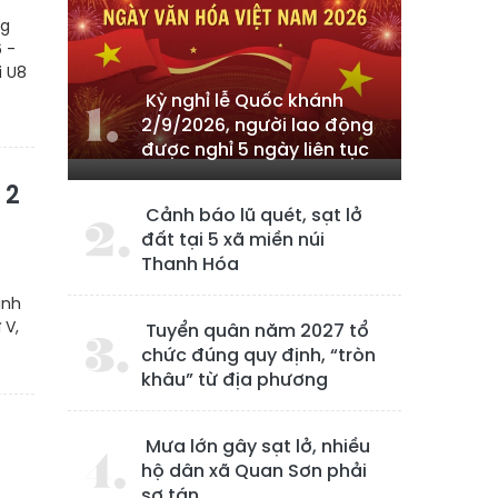
ng
 -
i U8
Kỳ nghỉ lễ Quốc khánh
2/9/2026, người lao động
được nghỉ 5 ngày liên tục
 2
Cảnh báo lũ quét, sạt lở
đất tại 5 xã miền núi
Thanh Hóa
ành
 V,
Tuyển quân năm 2027 tổ
chức đúng quy định, “tròn
khâu” từ địa phương
Mưa lớn gây sạt lở, nhiều
hộ dân xã Quan Sơn phải
sơ tán