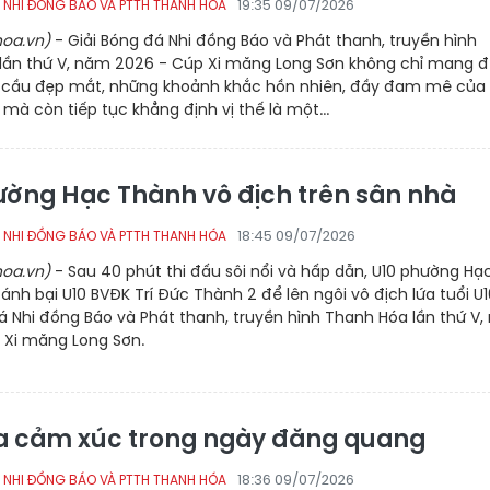
19:35 09/07/2026
 NHI ĐỒNG BÁO VÀ PTTH THANH HÓA
oa.vn)
- Giải Bóng đá Nhi đồng Báo và Phát thanh, truyền hình
lần thứ V, năm 2026 - Cúp Xi măng Long Sơn không chỉ mang 
 cầu đẹp mắt, những khoảnh khắc hồn nhiên, đầy đam mê của
 mà còn tiếp tục khẳng định vị thế là một...
ường Hạc Thành vô địch trên sân nhà
18:45 09/07/2026
 NHI ĐỒNG BÁO VÀ PTTH THANH HÓA
oa.vn)
- Sau 40 phút thi đấu sôi nổi và hấp dẫn, U10 phường Hạ
nh bại U10 BVĐK Trí Đức Thành 2 để lên ngôi vô địch lứa tuổi U1
á Nhi đồng Báo và Phát thanh, truyền hình Thanh Hóa lần thứ V
 Xi măng Long Sơn.
a cảm xúc trong ngày đăng quang
18:36 09/07/2026
 NHI ĐỒNG BÁO VÀ PTTH THANH HÓA