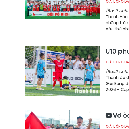
GIẢI BÓNG ĐÁ
(Baothanhh
Thanh Hóa 
những trận
cầu thủ nhí
U10 ph
GIẢI BÓNG ĐÁ
(Baothanhh
Thành đã đá
Giải Bóng đ
2026 - Cúp
Vỡ ò
GIẢI BÓNG ĐÁ