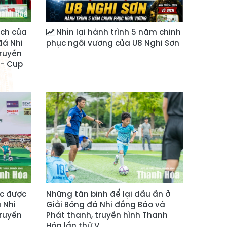
ịch của
Nhìn lại hành trình 5 năm chinh
đá Nhi
phục ngôi vương của U8 Nghi Sơn
truyền
 - Cup
c được
Những tân binh để lại dấu ấn ở
 Nhi
Giải Bóng đá Nhi đồng Báo và
truyền
Phát thanh, truyền hình Thanh
Hóa lần thứ V