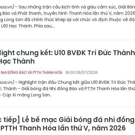
oa.vn)
- Sau những trận cầu kịch tính và giàu cảm xúc, Giải Bó
 Báo và Phát thanh, truyền hình Thanh Hóa lần thứ V, năm 2026
 Long Sơn đã chính thức khép lại với chức vô địch thuộc về độ
 U10 Hạc Thành. Phía sau...
light chung kết: U10 BVĐK Trí Đức Thành
 Hạc Thành
18:00 09/07/2026
 NHI ĐỒNG BÁO VÀ PTTH THANH HÓA
oa.vn)
- Highlight trận đấu Chung kết giữa U10 BVĐK Trí Đức Th
c Thành - Giải bóng đá Nhi đồng Báo và PTTH Thanh Hóa lần thứ
 Cúp Xi măng Long Sơn.
c tiếp] Lễ bế mạc Giải bóng đá nhi đồng
 PTTH Thanh Hóa lần thứ V, năm 2026