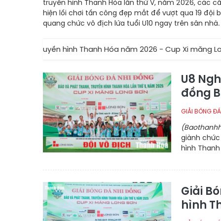
truyền hình Thanh Hóa lần thứ V, năm 2026, các c
hiện lối chơi tấn công đẹp mắt để vượt qua 19 đội
quang chức vô địch lứa tuổi U10 ngay trên sân nhà.
, truyền hình Thanh Hóa năm 2026 - Cup Xi măng Long Sơn
U8 Nghi
đồng B
GIẢI BÓNG ĐÁ
(Baothanhh
giành chức 
hình Thanh
Giải B
hình T