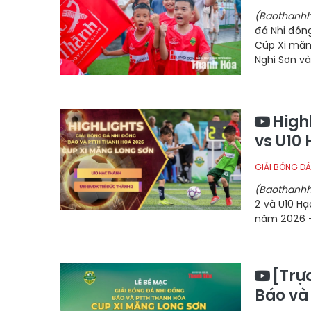
(Baothanhh
đá Nhi đồng
Cúp Xi măng
Nghi Sơn và
High
vs U10
GIẢI BÓNG ĐÁ
(Baothanhh
2 và U10 Hạ
năm 2026 -
[Trự
Báo và