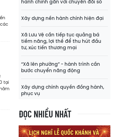
hành chính gắn với chuyển đổi số
đến
Xây dựng nền hành chính hiện đại
 các
Xã Lưu Vệ cần tiếp tục quảng bá
tiềm năng, lợi thế để thu hút đầu
tư, xúc tiến thương mại
“Xã lên phường” - hành trình cần
bước chuyển năng động
c
0 tại
Xây dựng chính quyền đồng hành,
, năm
phục vụ
ĐỌC NHIỀU NHẤT