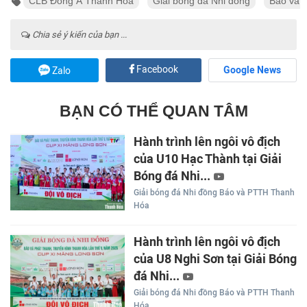
CLB Đông Á Thanh Hóa
Giải bóng đá Nhi đồng
Báo và 
Chia sẻ ý kiến của bạn ...
Facebook
Google News
Zalo
BẠN CÓ THỂ QUAN TÂM
Hành trình lên ngôi vô địch
của U10 Hạc Thành tại Giải
Bóng đá Nhi...
Giải bóng đá Nhi đồng Báo và PTTH Thanh
Hóa
Hành trình lên ngôi vô địch
của U8 Nghi Sơn tại Giải Bóng
đá Nhi...
Giải bóng đá Nhi đồng Báo và PTTH Thanh
Hóa