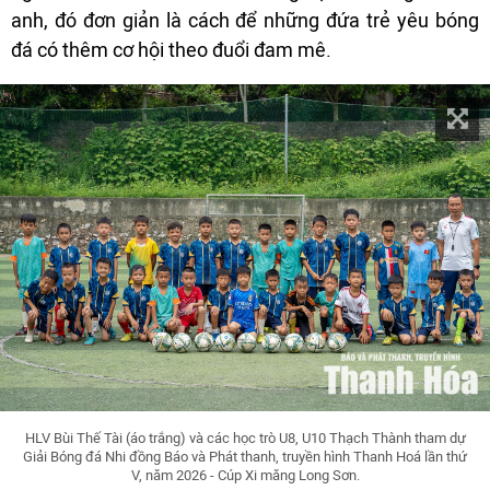
anh, đó đơn giản là cách để những đứa trẻ yêu bóng
đá có thêm cơ hội theo đuổi đam mê.
HLV Bùi Thế Tài (áo trắng) và các học trò U8, U10 Thạch Thành tham dự
Giải Bóng đá Nhi đồng Báo và Phát thanh, truyền hình Thanh Hoá lần thứ
V, năm 2026 - Cúp Xi măng Long Sơn.