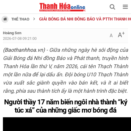
GIẢI BÓNG ĐÁ NHI ĐỒNG BÁO VÀ PTTH THANH 
THỂ THAO
+
Hoàng Sơn
A
A
2026-07-08 09:21:00
(Baothanhhoa.vn)
- Giữa những ngày hè sôi động của
Giải Bóng đá Nhi đồng Báo và Phát thanh, truyền hình
Thanh Hóa lần thứ V, năm 2026, cái tên Thạch Thành
một lần nữa để lại dấu ấn. Đội bóng U10 Thạch Thành
vừa xuất sắc giành quyền vào bán kết, và ít ai biết
rằng, phía sau thành tích ấy là một hành trình đặc biệt.
Người thầy 17 năm biến ngôi nhà thành “ký
túc xá” của những giấc mơ bóng đá