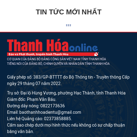
TIN TỨC MỚI NHẤT
CƠ QUAN CỦA ĐẢNG BỘ ĐẢNG CỘNG SẢN VIỆT NAM TỈNH THANH HÓA
TIẾNG NÓI CỦA ĐẢNG BỘ, CHÍNH QUYỀN VÀ NHÂN DÂN TỈNH THANH HÓA
Giấy phép số: 383/GP-BTTTT do Bộ Thông tin - Truyền thông Cấp
ngày 29 tháng 07 năm 2022.
Trụ sở: Đại lộ Hùng Vương, phường Hạc Thành, tỉnh Thanh Hóa
Giám đốc: Phạm Văn Báu.
Đường dây nóng: 0822173636
Email: baothanhhoadientu@gmail.com
Liên hệ Quảng cáo: 02373858885.
Cấm sao chép dưới mọi hình thức nếu không có sự chấp thuận
bằng văn bản.