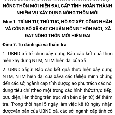
NÔNG THÔN MỚI HIỆN ĐẠI, CẤP TỈNH HOÀN THÀNH
NHIỆM VỤ XÂY DỰNG NÔNG THÔN MỚI
Mục 1
TRÌNH TỰ, THỦ TỤC, HỒ SƠ XÉT, CÔNG NHẬN
VÀ CÔNG BỐ XÃ ĐẠT CHUẨN NÔNG THÔN MỚI,
XÃ
ĐẠT NÔNG THÔN MỚI HIỆN ĐẠI
Điều 7. Tự đánh giá
và thẩm tra
1. UBND xã tổ chức xây dựng Báo cáo kết quả thực
hiện xây dựng NTM, NTM hiện đại của xã.
2. UBND xãgửi Báo cáo kết quả thực hiện xây dựng
NTM, NTM hiện đại của xãvà các tàiliệu minh chứng
đến các sở, ngành cấp tỉnh đượcgiao phụ trách các nội
dung tiêu chí (theo một trong các hình thức:trực tiếp,
bưu điện, liên thông trên trục văn bản điện tử) để thẩm
tra. Trong thời hạn15 ngày làm việc kể từ ngày nhận
đượcvăn bản của UBND xã, các sở, ngành cấp tỉnh có