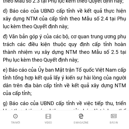
theo Mẫu số 2.3 tại Phụ lục kèm theo Quyết định này;
d) Báo cáo của UBND cấp tỉnh về kết quả thực hiện
xây dựng NTM của cấp tỉnh theo Mẫu số 2.4 tại Phụ
lục kèm theo Quyết định này;
đ) Văn bản góp ý của các bộ, cơ quan trung ương phụ
trách các điều kiện thuộc quy định cấp tỉnh hoàn
thành nhiệm vụ xây dựng NTM theo Mẫu số 2.5 tại
Phụ lục kèm theo Quyết định này;
e) Báo cáo của Ủy ban Mặt trận Tổ quốc Việt Nam cấp
tỉnh tổng hợp kết quả lấy ý kiến sự hài lòng của người
dân trên địa bàn cấp tỉnh về kết quả xây dựng NTM
của cấp tỉnh;
g) Báo cáo của UBND cấp tỉnh về việc tiếp thu, triển
khai thực hiện các nhiệm vụ, giải pháp, lộ trình cụ thể
và cam kết khắc phục những nội dung có tỉ lệ người
TIN MỚI
VIDEO
E-MAGAZINE
BÁO IN
dân còn chưa hài lòng (nếu có) về kết quả xây dựng