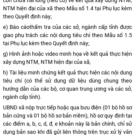
còn chưa hài lòng (nếu có) về kết quả xây dựng NTM,
NTM hiện đại của xã theo Mẫu số 1.4 tại Phụ lục kèm
theo Quyết định này;
e) Báo cáothẩm tra của các sở, ngành cấp tỉnh được
giao phụ trách các nội dung tiêu chí theo Mẫu số 1.5
tại Phụ lục kèm theo Quyết định này;
g) Hình ảnh hoặc video minh họa về kết quả thực hiện
xây dựng NTM, NTM hiện đại của xã;
h) Tài liệu minh chứng kết quả thực hiện các nội dung
tiêu chí (có thể sử dụng dữ liệu dùng chung theo
hướng dẫn của các bộ, cơ quan trung ương và các sở,
ngành cấp tỉnh).
UBND xã nộp trực tiếp hoặc qua bưu điện (01 bộ hồ sơ
bản cứng và 01 bộ hồ sơ bản mềm), hồ sơ quy định tại
các điểm a, b, c, d, đ, e khoản này là bản chính, chỉ sử
dụng bản sao khi đã gửi liên thông trên trục xử lý văn