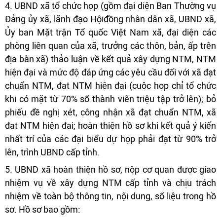
4. UBND xã tổ chức họp (gồm đại diện Ban Thường vụ
Đảng ủy xã, lãnh đạo Hộiđồng nhân dân xã, UBND xã,
Ủy ban Mặt trận Tổ quốc Việt Nam xã, đại diện các
phòng liên quan của xã, trưởng các thôn, bản, ấp trên
địa bàn xã) thảo luận về kết quả xây dựng NTM, NTM
hiện đại và mức độ đáp ứng các yêu cầu đối với xã đạt
chuẩn NTM, đạt NTM hiện đại (cuộc họp chỉ tổ chức
khi có mặt từ 70% số thành viên triệu tập trở lên); bỏ
phiếu đề nghị xét, công nhận xã đạt chuẩn NTM, xã
đạt NTM hiện đại; hoàn thiện hồ sơ khi kết quả ý kiến
nhất trí của các đại biểu dự họp phải đạt từ 90% trở
lên, trình UBND cấp tỉnh.
5. UBND xã hoàn thiện hồ sơ, nộp cơ quan được giao
nhiệm vụ về xây dựng NTM cấp tỉnh và chịu trách
nhiệm về toàn bộ thông tin, nội dung, số liệu trong hồ
sơ. Hồ sơ bao gồm: