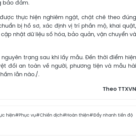
ng bảo đảm.
g được thực hiện nghiêm ngặt, chặt chẽ theo đún
huẩn bị hồ sơ, xác định vị trí phần mộ, khai quật
 cập nhật dữ liệu số hóa, bảo quản, vận chuyển v
nguyên trạng sau khi lấy mẫu. Đến thời điểm hiệ
ệt đối an toàn về người, phương tiện và mẫu hà
nhầm lẫn nào./.
Theo TTXV
ực hiện
#Phục vụ
#Chiến dịch
#Hoàn thiện
#Đẩy nhanh tiến độ