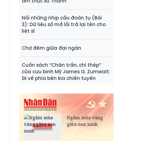
ẩm thực xứ Thanh
Nối những nhịp cầu đoàn tụ (Bài
3): Dữ liệu số mở lối trả lại tên cho
liệt sĩ
Chợ đêm giữa đại ngàn
Cuốn sách “Chân trần, chí thép”
của cựu binh Mỹ James G. Zumwalt:
Đi về phía bên kia chiến tuyến