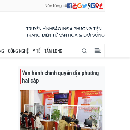
Nền tảng số
TRUYỀN HÌNH
BÁO IN
ĐA PHƯƠNG TIỆN
TRANG ĐIỆN TỬ VĂN HÓA & ĐỜI SỐNG
NG
CÔNG NGHỆ
Y TẾ
TẤM LÒNG
Vận hành chính quyền địa phương
hai cấp
h