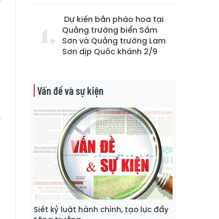
ý
n
Dự kiến bắn pháo hoa tại
c
Quảng trường biển Sầm
Sơn và Quảng trường Lam
n
Sơn dịp Quốc khánh 2/9
,
Vấn đề và sự kiện
ế
à
g
n
c
g
Siết kỷ luật hành chính, tạo lực đẩy