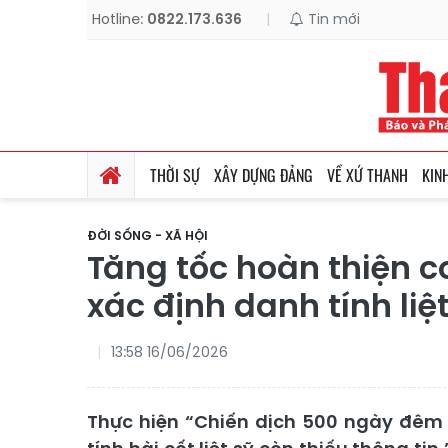
Hotline:
0822.173.636
|
Tin mới
THỜI SỰ
XÂY DỰNG ĐẢNG
VỀ XỨ THANH
KIN
ĐỜI SỐNG - XÃ HỘI
Tăng tốc hoàn thiện c
xác định danh tính liệt
13:58 16/06/2026
Thực hiện “Chiến dịch 500 ngày đêm