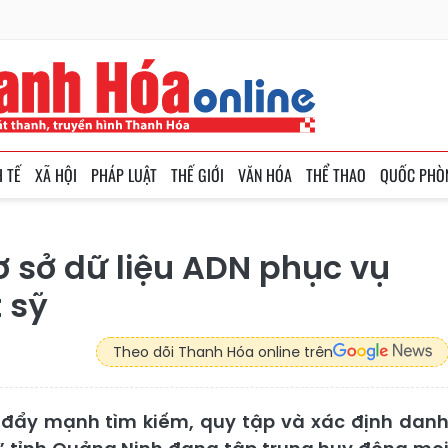
H TẾ
XÃ HỘI
PHÁP LUẬT
THẾ GIỚI
VĂN HÓA
THỂ THAO
QUỐC PHÒ
ơ sở dữ liệu ADN phục vụ
 sỹ
Theo dõi Thanh Hóa online trên
 đẩy mạnh tìm kiếm, quy tập và xác định dan