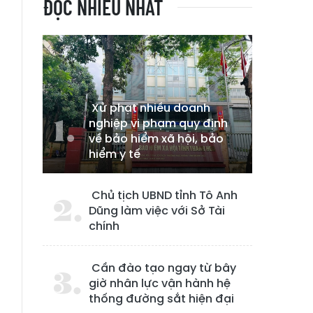
ĐỌC NHIỀU NHẤT
Xử phạt nhiều doanh
nghiệp vi phạm quy định
về bảo hiểm xã hội, bảo
hiểm y tế
Chủ tịch UBND tỉnh Tô Anh
Dũng làm việc với Sở Tài
chính
à
Cần đào tạo ngay từ bây
giờ nhân lực vận hành hệ
thống đường sắt hiện đại