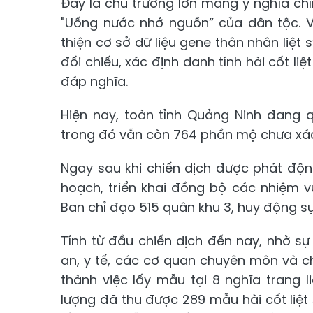
Đây là chủ trương lớn mang ý nghĩa chín
"Uống nước nhớ nguồn” của dân tộc. 
thiện cơ sở dữ liệu gene thân nhân liệt
đối chiếu, xác định danh tính hài cốt li
đáp nghĩa.
Hiện nay, toàn tỉnh Quảng Ninh đang q
trong đó vẫn còn 764 phần mộ chưa xác 
Ngay sau khi chiến dịch được phát độn
hoạch, triển khai đồng bộ các nhiệm 
Ban chỉ đạo 515 quân khu 3, huy động sự
Tính từ đầu chiến dịch đến nay, nhờ sự
an, y tế, các cơ quan chuyên môn và 
thành việc lấy mẫu tại 8 nghĩa trang 
lượng đã thu được 289 mẫu hài cốt liệ