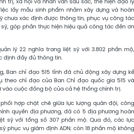
h trị, xã hội và nhân văn sâu sắc, thể hiện đạo l
Việc lấy mẫu sinh phẩm nhằm xây dựng và hoà
 sỹ chưa xác định được thông tin, phục vụ công tá
ệt sỹ, góp phần thực hiện hiệu quả công tác đền ơ
uản lý 22 nghĩa trang liệt sỹ với 3.802 phần mộ
định đầy đủ thông tin.
g, Ban chỉ đạo 515 tỉnh đã chủ động xây dựng k
vụ theo chỉ đạo của Ban Chỉ đạo quốc gia 515 v
 vào cuộc đồng bộ của cả hệ thống chính trị.
 phối hợp chặt chẽ giữa lực lượng quân đội, côn
chính quyền địa phương, đã có 5 địa phương hoà
liệt sỹ với tổng số 307 phần mộ. Qua đó, các lự
t sỹ phục vụ giám định ADN; còn 18 phần mộ khôn