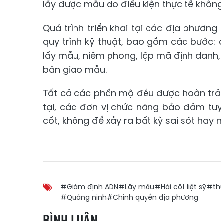
lấy được mẫu do điều kiện thực tế khô
Quá trình triển khai tại các địa phươn
quy trình kỹ thuật, bao gồm các bước: c
lấy mẫu, niêm phong, lập mã định danh,
bàn giao mẫu.
Tất cả các phần mộ đều được hoàn trả 
tại, các đơn vị chức năng bảo đảm tuy
cốt, không để xảy ra bất kỳ sai sót hay 
#Giám định ADN
#Lấy mẫu
#Hài cốt liệt sỹ
#th
#Quảng ninh
#Chính quyền địa phương
BÌNH LUẬN