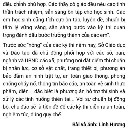
điều chỉnh phù hợp. Các thầy cô giáo đều nêu cao tinh
thần trách nhiệm, sẵn sàng ôn tập cho học sinh. Các
em học sinh cũng tích cực ôn tập, luyện đề, chuẩn bị
tâm lý vững vàng, sẵn sàng bước vào kỳ thi quan
trọng đánh dấu bước trưởng thành của các em”.
Trước sức “nóng” của các kỳ thi năm nay, Sở Giáo dục
và Đào tạo đã chủ động phối hợp với các sở, ban,
ngành và UBND các xã, phường nơi đặt điểm thi chuẩn
bị nhân lực, cơ sở vật chất, trang thiết bị, phương án
bảo đảm an ninh trật tự, an toàn giao thông, phòng
chống cháy nổ, thông tin báo cáo, an toàn vệ sinh thực
phẩm, điện... đặc biệt là phương án hỗ trợ thí sinh và
xử lý các tình huống thiên tai... Với sự chuẩn bị đồng
bộ, chu đáo sẽ là tiền đề để các kỳ thi diễn ra an toàn,
nghiêm túc, đúng quy chế.
Bài và ảnh: Linh Hương