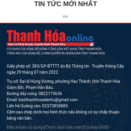
TIN TỨC MỚI NHẤT
CƠ QUAN CỦA ĐẢNG BỘ ĐẢNG CỘNG SẢN VIỆT NAM TỈNH THANH HÓA
TIẾNG NÓI CỦA ĐẢNG BỘ, CHÍNH QUYỀN VÀ NHÂN DÂN TỈNH THANH HÓA
Giấy phép số: 383/GP-BTTTT do Bộ Thông tin - Truyền thông Cấp
ngày 29 tháng 07 năm 2022.
Trụ sở: Đại lộ Hùng Vương, phường Hạc Thành, tỉnh Thanh Hóa
Giám đốc: Phạm Văn Báu.
Đường dây nóng: 0822173636
Email: baothanhhoadientu@gmail.com
Liên hệ Quảng cáo: 02373858885.
Cấm sao chép dưới mọi hình thức nếu không có sự chấp thuận
bằng văn bản.
Điều khoản sử dụng
|
Chính sách bảo mật
|
Cookies
|
RSS