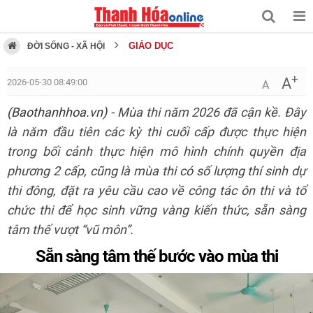
GIÁO DỤC
ĐỜI SỐNG - XÃ HỘI
+
A
2026-05-30 08:49:00
A
(Baothanhhoa.vn)
- Mùa thi năm 2026 đã cận kề. Đây
là năm đầu tiên các kỳ thi cuối cấp được thực hiện
trong bối cảnh thực hiện mô hình chính quyền địa
phương 2 cấp, cũng là mùa thi có số lượng thí sinh dự
thi đông, đặt ra yêu cầu cao về công tác ôn thi và tổ
chức thi để học sinh vững vàng kiến thức, sẵn sàng
tâm thế vượt “vũ môn”.
Sẵn sàng tâm thế bước vào mùa thi