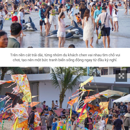
Trên nền cát trải dài, từng nhóm du khách chen vai nhau tìm chỗ vui
chơi, tạo nên một bức tranh biển sống động ngay từ đầu kỳ nghỉ.