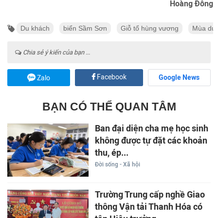
Hoàng Đông
Du khách
biển Sầm Sơn
Giỗ tổ hùng vương
Mùa du l
Chia sẻ ý kiến của bạn ...
Facebook
Google News
Zalo
BẠN CÓ THỂ QUAN TÂM
Ban đại diện cha mẹ học sinh
không được tự đặt các khoản
thu, ép...
Đời sống - Xã hội
Trường Trung cấp nghề Giao
thông Vận tải Thanh Hóa có