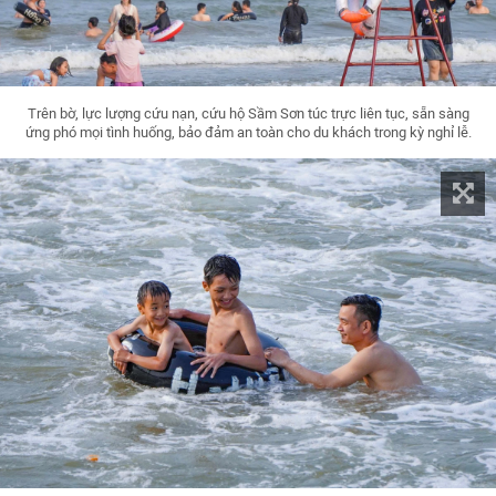
Trên bờ, lực lượng cứu nạn, cứu hộ Sầm Sơn túc trực liên tục, sẵn sàng
ứng phó mọi tình huống, bảo đảm an toàn cho du khách trong kỳ nghỉ lễ.