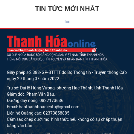
TIN TỨC MỚI NHẤT
CƠ QUAN CỦA ĐẢNG BỘ ĐẢNG CỘNG SẢN VIỆT NAM TỈNH THANH HÓA
TIẾNG NÓI CỦA ĐẢNG BỘ, CHÍNH QUYỀN VÀ NHÂN DÂN TỈNH THANH HÓA
Giấy phép số: 383/GP-BTTTT do Bộ Thông tin - Truyền thông Cấp
ngày 29 tháng 07 năm 2022.
Trụ sở: Đại lộ Hùng Vương, phường Hạc Thành, tỉnh Thanh Hóa
Giám đốc: Phạm Văn Báu.
Đường dây nóng: 0822173636
Email: baothanhhoadientu@gmail.com
Liên hệ Quảng cáo: 02373858885.
Cấm sao chép dưới mọi hình thức nếu không có sự chấp thuận
bằng văn bản.