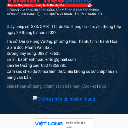
CƠ QUAN CỦA ĐẢNG BỘ ĐẢNG CỘNG SẢN VIỆT NAM TỈNH THANH HÓA
TIẾNG NÓI CỦA ĐẢNG BỘ, CHÍNH QUYỀN VÀ NHÂN DÂN TỈNH THANH HÓA
Giấy phép số: 383/GP-BTTTT do Bộ Thông tin - Truyền thông Cấp
ngày 29 tháng 07 năm 2022.
Trụ sở: Đại lộ Hùng Vương, phường Hạc Thành, tỉnh Thanh Hóa
Giám đốc: Phạm Văn Báu.
Đường dây nóng: 0822173636
Email: baothanhhoadientu@gmail.com
Liên hệ Quảng cáo: 02373858885.
Cấm sao chép dưới mọi hình thức nếu không có sự chấp thuận
bằng văn bản.
Điều khoản sử dụng
|
Chính sách bảo mật
|
Cookies
|
RSS
Phần mềm tòa
soạn