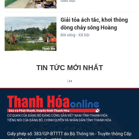
Giáo dục
Giải tỏa ách tắc, khơi thông
dòng chảy sông Hoàng
Đời sống - Xã hội
TIN TỨC MỚI NHẤT
CƠ QUAN CỦA ĐẢNG BỘ ĐẢNG CỘNG SẢN VIỆT NAM TỈNH THANH HÓA
TIẾNG NÓI CỦA ĐẢNG BỘ, CHÍNH QUYỀN VÀ NHÂN DÂN TỈNH THANH HÓA
Giấy phép số: 383/GP-BTTTT do Bộ Thông tin - Truyền thông Cấp