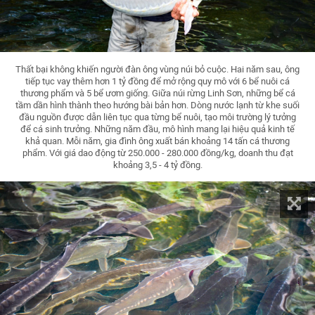
Thất bại không khiến người đàn ông vùng núi bỏ cuộc. Hai năm sau, ông
tiếp tục vay thêm hơn 1 tỷ đồng để mở rộng quy mô với 6 bể nuôi cá
thương phẩm và 5 bể ươm giống. Giữa núi rừng Linh Sơn, những bể cá
tầm dần hình thành theo hướng bài bản hơn. Dòng nước lạnh từ khe suối
đầu nguồn được dẫn liên tục qua từng bể nuôi, tạo môi trường lý tưởng
để cá sinh trưởng. Những năm đầu, mô hình mang lại hiệu quả kinh tế
khả quan. Mỗi năm, gia đình ông xuất bán khoảng 14 tấn cá thương
phẩm. Với giá dao động từ 250.000 - 280.000 đồng/kg, doanh thu đạt
khoảng 3,5 - 4 tỷ đồng.