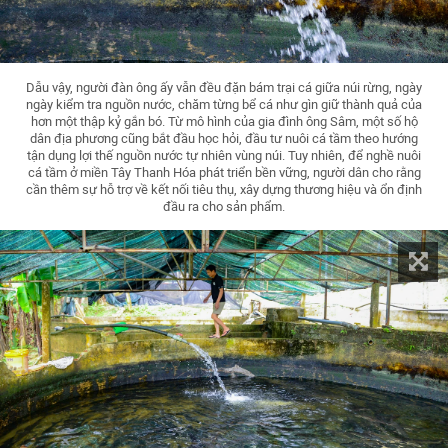
Dẫu vậy, người đàn ông ấy vẫn đều đặn bám trại cá giữa núi rừng, ngày
ngày kiểm tra nguồn nước, chăm từng bể cá như gìn giữ thành quả của
hơn một thập kỷ gắn bó. Từ mô hình của gia đình ông Sâm, một số hộ
dân địa phương cũng bắt đầu học hỏi, đầu tư nuôi cá tầm theo hướng
tận dụng lợi thế nguồn nước tự nhiên vùng núi. Tuy nhiên, để nghề nuôi
cá tầm ở miền Tây Thanh Hóa phát triển bền vững, người dân cho rằng
cần thêm sự hỗ trợ về kết nối tiêu thụ, xây dựng thương hiệu và ổn định
đầu ra cho sản phẩm.