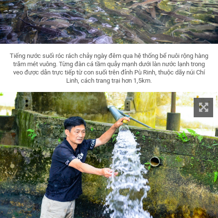
Tiếng nước suối róc rách chảy ngày đêm qua hệ thống bể nuôi rộng hàng
trăm mét vuông. Từng đàn cá tầm quẫy mạnh dưới làn nước lạnh trong
veo được dẫn trực tiếp từ con suối trên đỉnh Pù Rinh, thuộc dãy núi Chí
Linh, cách trang trại hơn 1,5km.