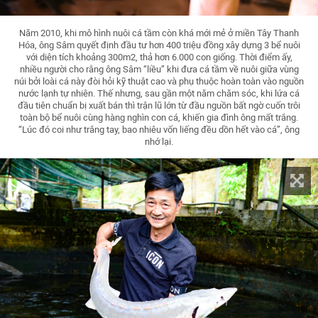
Năm 2010, khi mô hình nuôi cá tầm còn khá mới mẻ ở miền Tây Thanh
Hóa, ông Sâm quyết định đầu tư hơn 400 triệu đồng xây dựng 3 bể nuôi
với diện tích khoảng 300m2, thả hơn 6.000 con giống. Thời điểm ấy,
nhiều người cho rằng ông Sâm “liều” khi đưa cá tầm về nuôi giữa vùng
núi bởi loài cá này đòi hỏi kỹ thuật cao và phụ thuộc hoàn toàn vào nguồn
nước lạnh tự nhiên. Thế nhưng, sau gần một năm chăm sóc, khi lứa cá
đầu tiên chuẩn bị xuất bán thì trận lũ lớn từ đầu nguồn bất ngờ cuốn trôi
toàn bộ bể nuôi cùng hàng nghìn con cá, khiến gia đình ông mất trắng.
“Lúc đó coi như trắng tay, bao nhiêu vốn liếng đều dồn hết vào cá”, ông
nhớ lại.