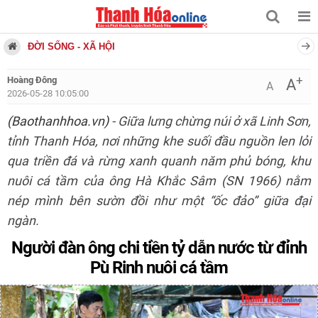
ĐỜI SỐNG - XÃ HỘI
+
Hoàng Đông
A
A
2026-05-28 10:05:00
(Baothanhhoa.vn)
- Giữa lưng chừng núi ở xã Linh Sơn,
tỉnh Thanh Hóa, nơi những khe suối đầu nguồn len lỏi
qua triền đá và rừng xanh quanh năm phủ bóng, khu
nuôi cá tầm của ông Hà Khắc Sâm (SN 1966) nằm
nép mình bên sườn đồi như một “ốc đảo” giữa đại
ngàn.
Người đàn ông chi tiền tỷ dẫn nước từ đỉnh
Pù Rinh nuôi cá tầm