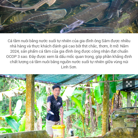
Cá tầm nuôi bằng nước suối tự nhiên của gia đình ông Sâm được nhiều
nhà hàng và thực khách đánh giá cao bởi thịt chắc, thơm, ít mỡ. Năm
2024, sản phẩm cá tầm của gia đình ông được công nhận đạt chuẩn
OCOP 3 sao. Đây được xem là dấu mốc quan trọng, góp phần khẳng định
chất lượng cá tầm nuôi bằng nguồn nước suối tự nhiên giữa vùng núi
Linh Sơn.