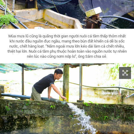
Mùa mưa lũ cũng là quãng thời gian người nuôi cá tầm thấp thỏm nhất
khi nước đầu nguồn đục ngầu, mang theo bùn đất khiến cá dễ bị sốc
nước, chết hàng loạt. “Năm ngoái mưa lớn kéo dài làm cá chết nhiều,
thiệt hại lớn. Nuôi cá tầm phụ thuộc hoàn toàn vào nguồn nước tự nhiên
nên lúc nào cũng nơm nớp lo”, ông Sâm chia sẻ.