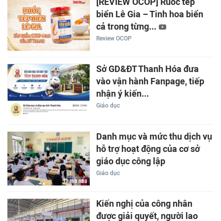
[REVIEW OCOP] Ruốc tép
biển Lê Gia – Tinh hoa biển
cả trong từng...
Review OCOP
Sở GD&ĐT Thanh Hóa đưa
vào vận hành Fanpage, tiếp
nhận ý kiến...
Giáo dục
Danh mục và mức thu dịch vụ
hỗ trợ hoạt động của cơ sở
giáo dục công lập
Giáo dục
Kiến nghị của công nhân
được giải quyết, người lao