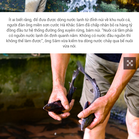
Ít ai biết rằng, để đưa được dòng nước lạnh từ đỉnh núi về khu nuôi cá,
người đàn ông miền sơn cước Hà Khắc Sâm đã chấp nhận bỏ ra hàng tỷ
đồng đầu tư hệ thống đường ống xuyên rừng, bám núi. “Nuôi cá tầm phải
có nguồn nước lạnh ổn định quanh năm. Không có nước đầu nguồn thì
không thể làm được”, ông Sâm vừa kiểm tra dòng nước chảy qua bể nuôi
vừa nói.