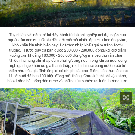
Tuy nhiên, vài năm trở lại đây, hành trình khởi nghiệp nơi đại ngàn của
người đàn ông 60 tuổi bắt đầu đối mặt với nhiều áp lực. Theo ông Sâm,
khó khăn lớn nhất hiện nay là cá tầm nhập khẩu giá rẻ tràn vào thị
trường. “Trước đây cá bán được 250.000 - 280.000 đồng/kg, giờ giảm
xuống còn khoảng 180.000 - 200.000 đồng/kg mà tiêu thụ vẫn chậm.
Nhiều nhà hàng chỉ nhập cầm chừng”, ông nói. Trong khi cá nuôi công
nghiệp nhập khẩu có giá thành thấp, mô hình nuôi bằng nước suối tự
nhiên như của gia đình ông lại có chi phí rất cao. Riêng tiền thức ăn cho
11 bể nuôi đã hơn 100 triệu đồng mỗi tháng. Chưa kể chi phí vận hành,
bảo dưỡng hệ thống dẫn nước và những rủi ro thiên tai luôn thường trực.