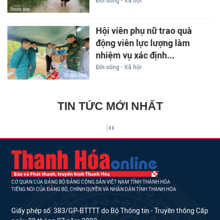
Đời sống - Xã hội
Hội viên phụ nữ trao quà
động viên lực lượng làm
nhiệm vụ xác định...
Đời sống - Xã hội
TIN TỨC MỚI NHẤT
CƠ QUAN CỦA ĐẢNG BỘ ĐẢNG CỘNG SẢN VIỆT NAM TỈNH THANH HÓA
TIẾNG NÓI CỦA ĐẢNG BỘ, CHÍNH QUYỀN VÀ NHÂN DÂN TỈNH THANH HÓA
Giấy phép số: 383/GP-BTTTT do Bộ Thông tin - Truyền thông Cấp