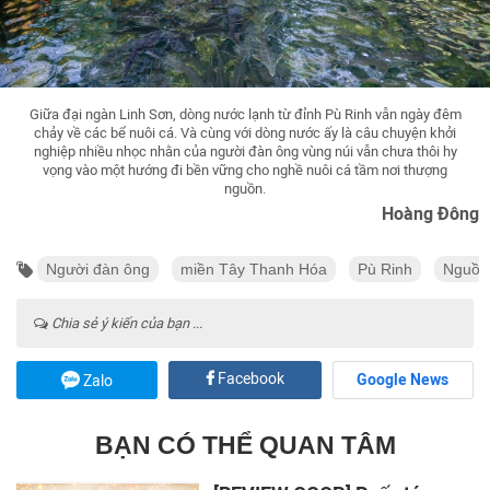
Giữa đại ngàn Linh Sơn, dòng nước lạnh từ đỉnh Pù Rinh vẫn ngày đêm
chảy về các bể nuôi cá. Và cùng với dòng nước ấy là câu chuyện khởi
nghiệp nhiều nhọc nhằn của người đàn ông vùng núi vẫn chưa thôi hy
vọng vào một hướng đi bền vững cho nghề nuôi cá tầm nơi thượng
nguồn.
Hoàng Đông
Người đàn ông
miền Tây Thanh Hóa
Pù Rinh
Nguồn
Chia sẻ ý kiến của bạn ...
Facebook
Google News
Zalo
BẠN CÓ THỂ QUAN TÂM