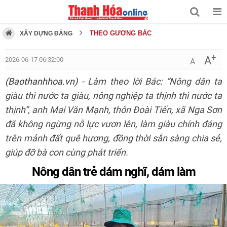
THEO GƯƠNG BÁC
XÂY DỰNG ĐẢNG
+
A
2026-06-17 06:32:00
A
(Baothanhhoa.vn)
- Làm theo lời Bác: “Nông dân ta
giàu thì nước ta giàu, nông nghiệp ta thịnh thì nước ta
thịnh”, anh Mai Văn Mạnh, thôn Đoài Tiến, xã Nga Sơn
đã không ngừng nỗ lực vươn lên, làm giàu chính đáng
trên mảnh đất quê hương, đồng thời sẵn sàng chia sẻ,
giúp đỡ bà con cùng phát triển.
Nông dân trẻ dám nghĩ, dám làm