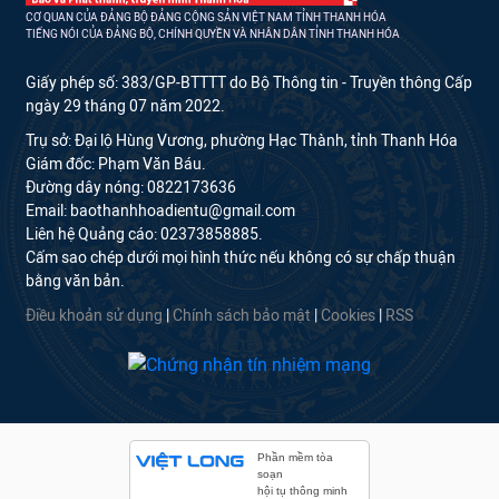
CƠ QUAN CỦA ĐẢNG BỘ ĐẢNG CỘNG SẢN VIỆT NAM TỈNH THANH HÓA
TIẾNG NÓI CỦA ĐẢNG BỘ, CHÍNH QUYỀN VÀ NHÂN DÂN TỈNH THANH HÓA
Giấy phép số: 383/GP-BTTTT do Bộ Thông tin - Truyền thông Cấp
ngày 29 tháng 07 năm 2022.
Trụ sở: Đại lộ Hùng Vương, phường Hạc Thành, tỉnh Thanh Hóa
Giám đốc: Phạm Văn Báu.
Đường dây nóng: 0822173636
Email: baothanhhoadientu@gmail.com
Liên hệ Quảng cáo: 02373858885.
Cấm sao chép dưới mọi hình thức nếu không có sự chấp thuận
bằng văn bản.
Điều khoản sử dụng
|
Chính sách bảo mật
|
Cookies
|
RSS
Phần mềm tòa
soạn
hội tụ thông minh