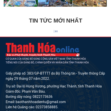
TIN TỨC MỚI NHẤT
CƠ QUAN CỦA ĐẢNG BỘ ĐẢNG CỘNG SẢN VIỆT NAM TỈNH THANH HÓA
TIẾNG NÓI CỦA ĐẢNG BỘ, CHÍNH QUYỀN VÀ NHÂN DÂN TỈNH THANH HÓA
Giấy phép số: 383/GP-BTTTT do Bộ Thông tin - Truyền thông Cấp
ngày 29 tháng 07 năm 2022.
Trụ sở: Đại lộ Hùng Vương, phường Hạc Thành, tỉnh Thanh Hóa
Giám đốc: Phạm Văn Báu.
Đường dây nóng: 0822173636
Email: baothanhhoadientu@gmail.com
Liên hệ Quảng cáo: 02373858885.