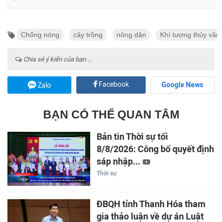
Chống nóng
cây trồng
nông dân
Khí tượng thủy văn
Chia sẻ ý kiến của bạn ...
Facebook
Google News
Zalo
BẠN CÓ THỂ QUAN TÂM
Bản tin Thời sự tối
8/8/2026: Công bố quyết định
sáp nhập...
Thời sự
ĐBQH tỉnh Thanh Hóa tham
gia thảo luận về dự án Luật