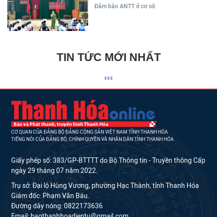
Đảm bảo ANTT ở cơ sở
TIN TỨC MỚI NHẤT
CƠ QUAN CỦA ĐẢNG BỘ ĐẢNG CỘNG SẢN VIỆT NAM TỈNH THANH HÓA
TIẾNG NÓI CỦA ĐẢNG BỘ, CHÍNH QUYỀN VÀ NHÂN DÂN TỈNH THANH HÓA
Giấy phép số: 383/GP-BTTTT do Bộ Thông tin - Truyền thông Cấp
ngày 29 tháng 07 năm 2022.
Trụ sở: Đại lộ Hùng Vương, phường Hạc Thành, tỉnh Thanh Hóa
Giám đốc: Phạm Văn Báu.
Đường dây nóng: 0822173636
Email: baothanhhoadientu@gmail.com