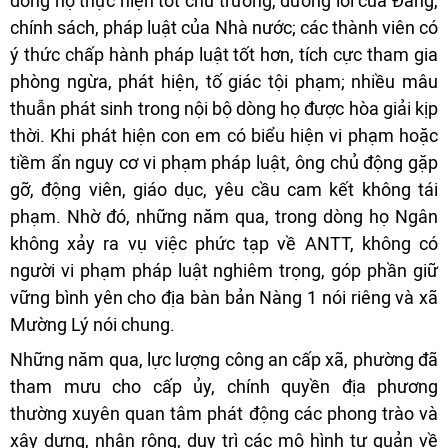
dòng họ thực hiện tốt chủ trương, đường lối của Đảng,
chính sách, pháp luật của Nhà nước; các thành viên có
ý thức chấp hành pháp luật tốt hơn, tích cực tham gia
phòng ngừa, phát hiện, tố giác tội phạm; nhiều mâu
thuẫn phát sinh trong nội bộ dòng họ được hòa giải kịp
thời. Khi phát hiện con em có biểu hiện vi phạm hoặc
tiềm ẩn nguy cơ vi phạm pháp luật, ông chủ động gặp
gỡ, động viên, giáo dục, yêu cầu cam kết không tái
phạm. Nhờ đó, những năm qua, trong dòng họ Ngân
không xảy ra vụ việc phức tạp về ANTT, không có
người vi phạm pháp luật nghiêm trọng, góp phần giữ
vững bình yên cho địa bàn bản Nàng 1 nói riêng và xã
Mường Lý nói chung.
Những năm qua, lực lượng công an cấp xã, phường đã
tham mưu cho cấp ủy, chính quyền địa phương
thường xuyên quan tâm phát động các phong trào và
xây dựng, nhân rộng, duy trì các mô hình tự quản về