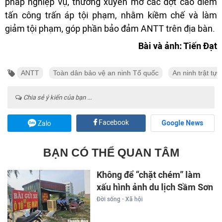
pháp nghiệp vụ, thường xuyên mở các đợt cao điểm
tấn công trấn áp tội phạm, nhằm kiềm chế và làm
giảm tội phạm, góp phần bảo đảm ANTT trên địa bàn.
Bài và ảnh: Tiến Đạt
ANTT
Toàn dân bảo vệ an ninh Tổ quốc
An ninh trật tự
Chia sẻ ý kiến của bạn ...
Facebook
Google News
Zalo
BẠN CÓ THỂ QUAN TÂM
Không để “chặt chém” làm
xấu hình ảnh du lịch Sầm Sơn
Đời sống - Xã hội