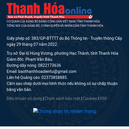
CƠ QUAN CỦA ĐẢNG BỘ ĐẢNG CỘNG SẢN VIỆT NAM TỈNH THANH HÓA
TIẾNG NÓI CỦA ĐẢNG BỘ, CHÍNH QUYỀN VÀ NHÂN DÂN TỈNH THANH HÓA
Giấy phép số: 383/GP-BTTTT do Bộ Thông tin - Truyền thông Cấp
ngày 29 tháng 07 năm 2022.
Trụ sở: Đại lộ Hùng Vương, phường Hạc Thành, tỉnh Thanh Hóa
Giám đốc: Phạm Văn Báu.
Đường dây nóng: 0822173636
Email: baothanhhoadientu@gmail.com
Liên hệ Quảng cáo: 02373858885.
Cấm sao chép dưới mọi hình thức nếu không có sự chấp thuận
bằng văn bản.
Điều khoản sử dụng
|
Chính sách bảo mật
|
Cookies
|
RSS