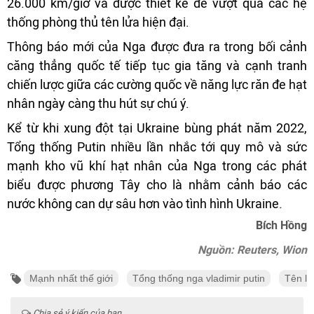
26.000 km/giờ và được thiết kế để vượt qua các hệ
thống phòng thủ tên lửa hiện đại.
Thông báo mới của Nga được đưa ra trong bối cảnh
căng thẳng quốc tế tiếp tục gia tăng và cạnh tranh
chiến lược giữa các cường quốc về năng lực răn đe hạt
nhân ngày càng thu hút sự chú ý.
Kể từ khi xung đột tại Ukraine bùng phát năm 2022,
Tổng thống Putin nhiều lần nhắc tới quy mô và sức
mạnh kho vũ khí hạt nhân của Nga trong các phát
biểu được phương Tây cho là nhằm cảnh báo các
nước không can dự sâu hơn vào tình hình Ukraine.
Bích Hồng
Nguồn: Reuters, Wion
Mạnh nhất thế giới
Tổng thống nga vladimir putin
Tên lử
Chia sẻ ý kiến của bạn ...