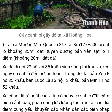
Cây xanh bị gãy đổ tại xã Hoằng Hóa.
♦ Tại xã Mường Mìn: Quốc lộ 217 tại Km177+500 bị sạt
3
lở khoảng 35m
đất; tuyến đường bản Yên sạt lở 1
3
điểm (khoảng 20m
đất đá).
Xã đã di dời 22 hộ với 85 khẩu sinh sống tại khu vực có
nguy cơ sạt lở đến nơi an toàn. Trong đó, tại bản Yên 8
hộ 35 khẩu, bản Luốc Làu 3 hộ 13 khẩu, bản Mìn 11 hộ
52 khẩu.
Xã cũng đã rà soát các vị trí có nguy cơ sạt lở đất, cắm
biển cảnh báo, phân công lực lượng túc trực tại các địa
điểm xung yếu; khuyến cáo Nhân dân các biện pháp