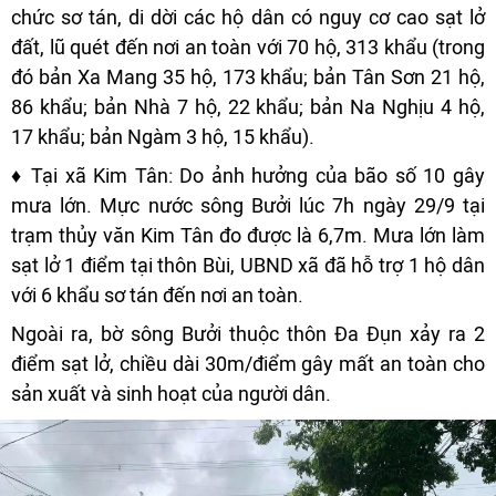
chức sơ tán, di dời các hộ dân có nguy cơ cao sạt lở
đất, lũ quét đến nơi an toàn với 70 hộ, 313 khẩu (trong
đó bản Xa Mang 35 hộ, 173 khẩu; bản Tân Sơn 21 hộ,
86 khẩu; bản Nhà 7 hộ, 22 khẩu; bản Na Nghịu 4 hộ,
17 khẩu; bản Ngàm 3 hộ, 15 khẩu).
♦ Tại xã Kim Tân: Do ảnh hưởng của bão số 10 gây
mưa lớn. Mực nước sông Bưởi lúc 7h ngày 29/9 tại
trạm thủy văn Kim Tân đo được là 6,7m. Mưa lớn làm
sạt lở 1 điểm tại thôn Bùi, UBND xã đã hỗ trợ 1 hộ dân
với 6 khẩu sơ tán đến nơi an toàn.
Ngoài ra, bờ sông Bưởi thuộc thôn Đa Đụn xảy ra 2
điểm sạt lở, chiều dài 30m/điểm gây mất an toàn cho
sản xuất và sinh hoạt của người dân.