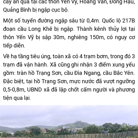
cây ăn quả tại các thôn Yến Vỹ, Hoàng Vân, Đồng Hậu,
Quảng Bình bị ngập cục bộ.
Một số tuyến đường ngập sâu từ 0,4m. Quốc lộ 217B
đoạn cầu Long Khê bị ngập. Thành kênh thủy lợi tại
thôn Yến Vỹ bị sập 30m, nghiêng 150m, có nguy cơ
tiếp diễn.
Về hạ tầng tiêu úng, toàn xã có 4 trạm bơm, trong đó 3
trạm đã vận hành. Xã cũng ghi nhận 3 điểm xung yếu
gồm: tràn hồ Trạng Sơn, cầu Đìa Ngang, cầu Bắc Yên.
Đặc biệt, tại hồ Trạng Sơn, mực nước đã vượt ngưỡng
0,5-0,8m, UBND xã đã lập chốt cấm người và phương
tiện qua lại.