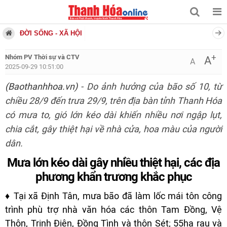
ĐỜI SỐNG - XÃ HỘI
+
Nhóm PV Thời sự và CTV
A
A
2025-09-29 10:51:00
(Baothanhhoa.vn)
- Do ảnh hưởng của bão số 10, từ
chiều 28/9 đến trưa 29/9, trên địa bàn tỉnh Thanh Hóa
có mưa to, gió lớn kéo dài khiến nhiều nơi ngập lụt,
chia cắt, gây thiệt hại về nhà cửa, hoa màu của người
dân.
Mưa lớn kéo dài gây nhiều thiệt hại, các địa
phương khẩn trương khắc phục
♦
Tại xã Định Tân, mưa bão đã làm lốc mái tôn công
trình phù trợ nhà văn hóa các thôn Tam Đồng, Vệ
Thôn, Trịnh Điện, Đồng Tình và thôn Sét; 55ha rau và