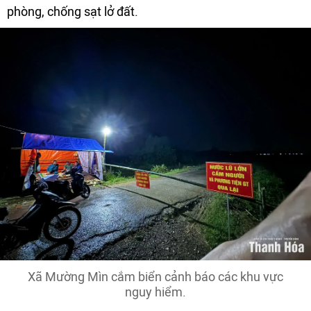
phòng, chống sạt lở đất.
Xã Mường Mìn cắm biển cảnh báo các khu vực
nguy hiểm.