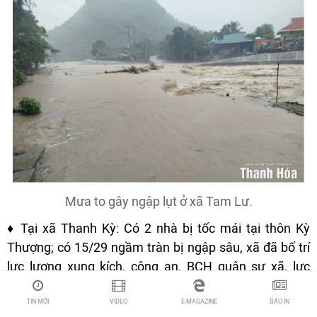
Mưa to gây ngập lụt ở xã Tam Lư.
♦ Tại xã Thanh Kỳ: Có 2 nhà bị tốc mái tại thôn Kỳ
Thượng; có 15/29 ngầm tràn bị ngập sâu, xã đã bố trí
lực lượng xung kích, công an, BCH quân sự xã, lực
lượng ở thôn trực giác 24/24 đảm bảo an toàn.
TIN MỚI
VIDEO
E-MAGAZINE
BÁO IN
Ngoài ra, xã bị đổ sập 2 khu vui chơi của trường Mầm