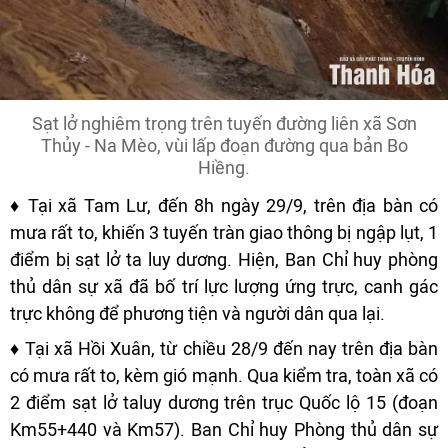
Sạt lở nghiêm trọng trên tuyến đường liên xã Sơn
Thủy - Na Mèo, vùi lấp đoạn đường qua bản Bo
Hiềng.
♦ Tại xã Tam Lư, đến 8h ngày 29/9, trên địa bàn có
mưa rất to, khiến 3 tuyến tràn giao thông bị ngập lụt, 1
điểm bị sạt lở ta luy dương. Hiện, Ban Chỉ huy phòng
thủ dân sự xã đã bố trí lực lượng ứng trực, canh gác
trực không để phương tiện và người dân qua lại.
♦ Tại xã Hồi Xuân, từ chiều 28/9 đến nay trên địa bàn
có mưa rất to, kèm gió mạnh. Qua kiểm tra, toàn xã có
2 điểm sạt lở taluy dương trên trục Quốc lộ 15 (đoạn
Km55+440 và Km57). Ban Chỉ huy Phòng thủ dân sự