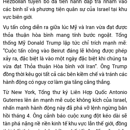
Hezbollah tuyên bố đã tiến hành đáp trả nhằm vào
các binh sĩ và phương tiện quân sự của Israel tại khu
vực biên giới.
Vụ tấn công diễn ra giữa lúc Mỹ và Iran vừa đạt được
thỏa thuận hòa bình mang tính bước ngoặt. Tổng
thống Mỹ Donald Trump lập tức chỉ trích mạnh mẽ:
“Cuộc tấn công vào Beirut đáng lẽ không được phép
xảy ra, đặc biệt là vào một ngày đặc biệt khi chúng ta
vừa đạt Thỏa thuận Hòa bình với Iran”. Ông Trump
đồng thời kêu gọi tất cả các bên kiềm chế và tránh các
hành động có nguy cơ làm gia tăng căng thẳng.
Từ New York, Tổng thư ký Liên Hợp Quốc Antonio
Guterres lên án mạnh mẽ cuộc không kích của Israel,
nhấn mạnh hành động này đã phá vỡ lệnh ngừng bắn
hồi tháng 4. Ông cảnh báo cuộc xung đột kéo dài sẽ
tàn phá nặng nề nền kinh tế khu vực lẫn thế giới, đồng