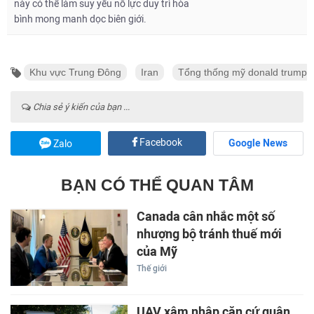
này có thể làm suy yếu nỗ lực duy trì hòa
bình mong manh dọc biên giới.
Khu vực Trung Đông
Iran
Tổng thống mỹ donald trump
Chia sẻ ý kiến của bạn ...
Facebook
Google News
Zalo
BẠN CÓ THỂ QUAN TÂM
Canada cân nhắc một số
nhượng bộ tránh thuế mới
của Mỹ
Thế giới
UAV xâm nhập căn cứ quân