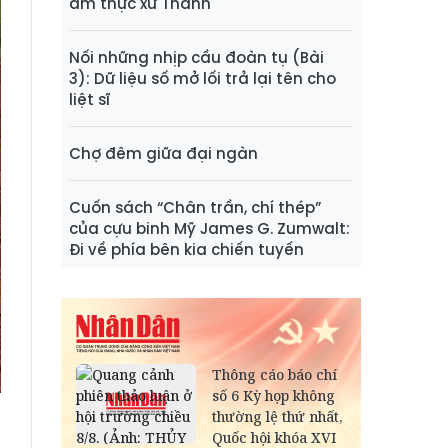
ẩm thực xứ Thanh
Nối những nhịp cầu đoàn tụ (Bài
3): Dữ liệu số mở lối trả lại tên cho
liệt sĩ
Chợ đêm giữa đại ngàn
Cuốn sách “Chân trần, chí thép”
của cựu binh Mỹ James G. Zumwalt:
Đi về phía bên kia chiến tuyến
n