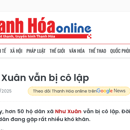
H TẾ
XÃ HỘI
PHÁP LUẬT
THẾ GIỚI
VĂN HÓA
THỂ THAO
QUỐC PHÒ
Xuân vẫn bị cô lập
0/2025
Theo dõi Thanh Hóa online trên
y, hơn 50 hộ dân xã
Như Xuân
vẫn bị cô lập. Đờ
dân đang gặp rất nhiều khó khăn.