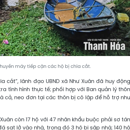
huyền máy tiếp cận các hộ bị chia cắt.
chia cắt”, lãnh đạo UBND xã Như Xuân đã huy độn
a tình hình thực tế; phối hợp với Ban quản lý thô
à cả, neo đơn tại các thôn bị cô lập để hỗ trợ nh
 Xuân còn 17 hộ với 47 nhân khẩu buộc phải sơ tá
á sạt lở vào nhà, trong đó 3 hộ bị sập nhà; 140 h