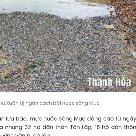
hư Xuân bị ngăn cách bởi nước sông Mực.
àn lưu bão, mực nước sông Mực dâng cao từ ngà
ạ nhưng 32 hộ dân thôn Tân Lập, 18 hộ dân thô
Bình vẫn bị cô lập.