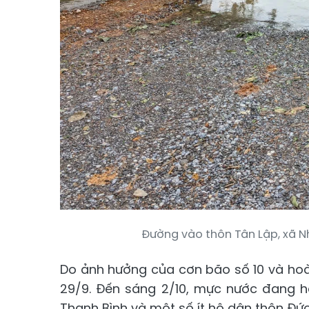
Đường vào thôn Tân Lập, xã N
Do ảnh hưởng của cơn bão số 10 và ho
29/9. Đến sáng 2/10, mực nước đang h
Thanh Bình và một số ít hộ dân thôn Đức 