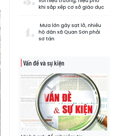
với hiệu trưởng, hiệu phó
khi sắp xếp cơ sở giáo dục
Mưa lớn gây sạt lở, nhiều
hộ dân xã Quan Sơn phải
sơ tán
Vấn đề và sự kiện