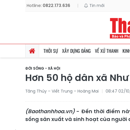
Hotline:
0822.173.636
|
Tin mới
THỜI SỰ
XÂY DỰNG ĐẢNG
VỀ XỨ THANH
KIN
ĐỜI SỐNG - XÃ HỘI
Hơn 50 hộ dân xã Như 
Tăng Thúy – Viết Trung – Hoàng Mai
08:47 02/1
(Baothanhhoa.vn)
- Đến thời điểm nà
sống sản xuất và sinh hoạt của người 