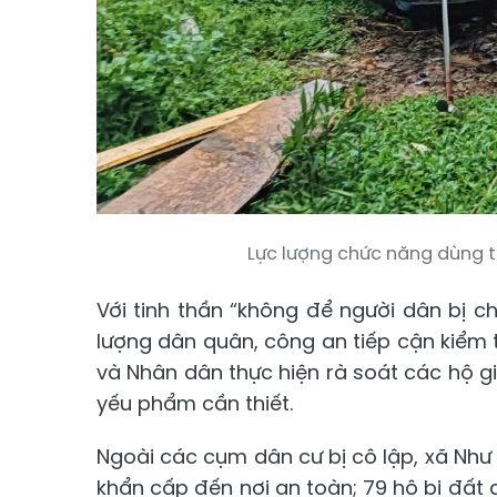
Lực lượng chức năng dùng t
Với tinh thần “không để người dân bị 
lượng dân quân, công an tiếp cận kiểm tr
và Nhân dân thực hiện rà soát các hộ gi
yếu phẩm cần thiết.
Ngoài các cụm dân cư bị cô lập, xã Như
khẩn cấp đến nơi an toàn; 79 hộ bị đất đ