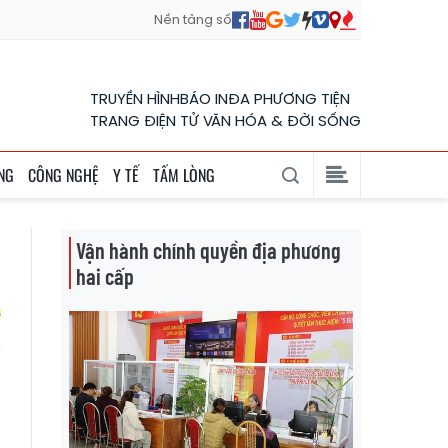
Nền tảng số
TRUYỀN HÌNH
BÁO IN
ĐA PHƯƠNG TIỆN
TRANG ĐIỆN TỬ VĂN HÓA & ĐỜI SỐNG
NG
CÔNG NGHỆ
Y TẾ
TẤM LÒNG
Vận hành chính quyền địa phương
hai cấp
i