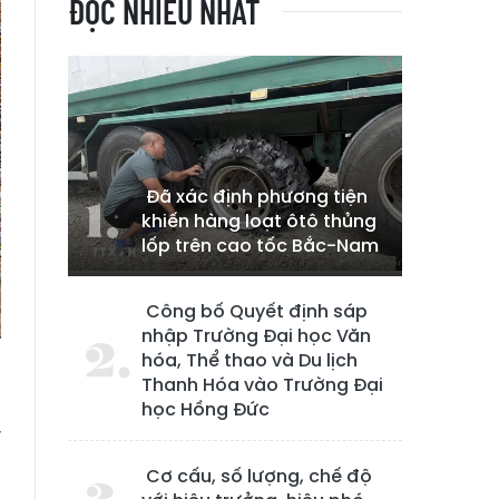
ĐỌC NHIỀU NHẤT
Đã xác định phương tiện
khiến hàng loạt ôtô thủng
lốp trên cao tốc Bắc-Nam
Công bố Quyết định sáp
nhập Trường Đại học Văn
hóa, Thể thao và Du lịch
Thanh Hóa vào Trường Đại
học Hồng Đức
y
n
Cơ cấu, số lượng, chế độ