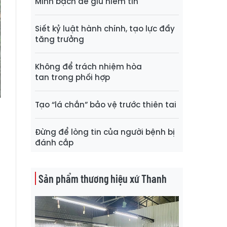
Minh bạch để giữ niềm tin
Siết kỷ luật hành chính, tạo lực đẩy
tăng trưởng
Không để trách nhiệm hòa
tan trong phối hợp
Tạo “lá chắn” bảo vệ trước thiên tai
Đừng để lòng tin của người bệnh bị
g
đánh cắp
n
u
Sản phẩm thương hiệu xứ Thanh
n
ộ