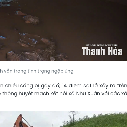
h vẫn trong tình trạng ngập úng.
n chiếu sáng bị gãy đổ; 14 điểm sạt lở xảy ra trê
o thông huyết mạch kết nối xã Như Xuân với các x