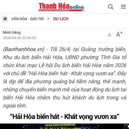
DU LỊCH
VĂN HÓA - GIẢI TRÍ
+
Minh Hằng
A
A
2026-04-26 22:36:00
(Baothanhhoa.vn)
- Tối 26/4, tại Quảng trường biển,
Khu du lịch biển Hải Hòa, UBND phường Tĩnh Gia tổ
chức khai mạc Lễ hội Du lịch biển Hải Hòa năm 2026
với chủ đề “Hải Hòa biển hát - Khát vọng vươn xa”. Đây
là dịp để địa phương quảng bá tiềm năng, thế mạnh,
những chuyển biến mạnh mẽ của hoạt động du lịch tại
biển Hải Hòa nhằm thu hút khách du lịch trong và
ngoài tỉnh.
“Hải Hòa biển hát - Khát vọng vươn xa”