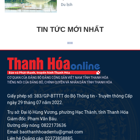
Du lịch
TIN TỨC MỚI NHẤT
CƠ QUAN CỦA ĐẢNG BỘ ĐẢNG CỘNG SẢN VIỆT NAM TỈNH THANH HÓA
TIẾNG NÓI CỦA ĐẢNG BỘ, CHÍNH QUYỀN VÀ NHÂN DÂN TỈNH THANH HÓA
Giấy phép số: 383/GP-BTTTT do Bộ Thông tin - Truyền thông Cấp
ngày 29 tháng 07 năm 2022.
Trụ sở: Đại lộ Hùng Vương, phường Hạc Thành, tỉnh Thanh Hóa
Giám đốc: Phạm Văn Báu.
Đường dây nóng: 0822173636
Email: baothanhhoadientu@gmail.com
Liên hệ Quảng cáo: 02373858885.