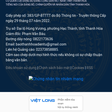
CƠ QUAN CỦA ĐẢNG BỘ ĐẢNG CỘNG SẢN VIỆT NAM TỈNH THANH HÓA
TIẾNG NÓI CỦA ĐẢNG BỘ, CHÍNH QUYỀN VÀ NHÂN DÂN TỈNH THANH HÓA
Giấy phép số: 383/GP-BTTTT do Bộ Thông tin - Truyền thông Cấp
ngày 29 tháng 07 năm 2022.
Trụ sở: Đại lộ Hùng Vương, phường Hạc Thành, tỉnh Thanh Hóa
Giám đốc: Phạm Văn Báu.
Đường dây nóng: 0822173636
Email: baothanhhoadientu@gmail.com
Liên hệ Quảng cáo: 02373858885.
Cấm sao chép dưới mọi hình thức nếu không có sự chấp thuận
bằng văn bản.
Điều khoản sử dụng
|
Chính sách bảo mật
|
Cookies
|
RSS
Phần mềm tòa
soạn
hội tụ thông minh