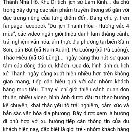
Thành Nhà Hồ, Khu Di tích lịch sử Lam Kinh... đã chú
trọng xây dựng các sản phẩm truyền thông số gắn với
đặc trưng riêng của từng điểm đến. Đáng chú ý, trên
fanpage facebook “Du lịch Thanh Hóa - Hương sắc 4
mùa”, các video ngắn giới thiệu danh lam thắng cảnh,
trải nghiệm văn hóa, ẩm thực địa phương tại biển Sầm
Sơn, bản Bút (xã Nam Xuân), Pù Luông (xã Pù Luông),
Thác Hiêu (xã Cổ Lũng)... ngày càng thu hút sự quan
tâm của đông đảo du khách. Qua đó, hình ảnh du lịch
xứ Thanh ngày càng xuất hiện nhiều hơn trên không
gian mạng, tiếp cận hiệu quả với các nhóm khách
hàng mục tiêu. Thay vì chỉ giới thiệu cảnh quan đơn
thuần, nhiều video, hình ảnh được đầu tư theo hướng
kể chuyện, khai thác yếu tố trải nghiệm, cảm xúc và
bản sắc văn hóa địa phương. Đây được xem là hướng
đi phù hợp với xu hướng tiếp cận thông tin của du
khách hiện nay, đặc biệt là giới trẻ - nhóm khách hàng