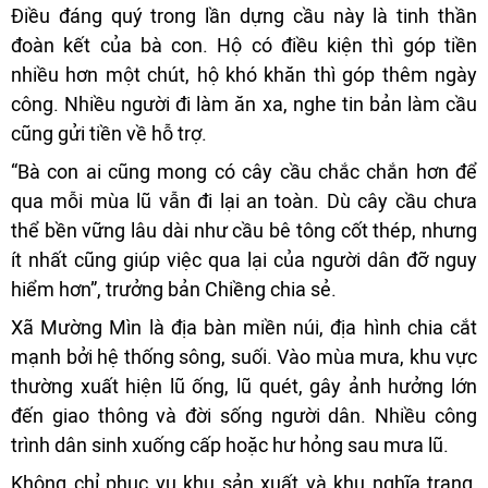
Điều đáng quý trong lần dựng cầu này là tinh thần
đoàn kết của bà con. Hộ có điều kiện thì góp tiền
nhiều hơn một chút, hộ khó khăn thì góp thêm ngày
công. Nhiều người đi làm ăn xa, nghe tin bản làm cầu
cũng gửi tiền về hỗ trợ.
“Bà con ai cũng mong có cây cầu chắc chắn hơn để
qua mỗi mùa lũ vẫn đi lại an toàn. Dù cây cầu chưa
thể bền vững lâu dài như cầu bê tông cốt thép, nhưng
ít nhất cũng giúp việc qua lại của người dân đỡ nguy
hiểm hơn”, trưởng bản Chiềng chia sẻ.
Xã Mường Mìn là địa bàn miền núi, địa hình chia cắt
mạnh bởi hệ thống sông, suối. Vào mùa mưa, khu vực
thường xuất hiện lũ ống, lũ quét, gây ảnh hưởng lớn
đến giao thông và đời sống người dân. Nhiều công
trình dân sinh xuống cấp hoặc hư hỏng sau mưa lũ.
Không chỉ phục vụ khu sản xuất và khu nghĩa trang,