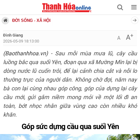
ĐỜI SỐNG - XÃ HỘI
+
Đình Giang
A
A
2026-05-09 18:13:00
(Baothanhhoa.vn)
- Sau mỗi mùa mưa lũ, cây cầu
luồng bắc qua suối Yên, đoạn qua xã Mường Mìn lại bị
dòng nước lũ cuốn trôi, để lại cảnh chia cắt và nỗi lo
thường trực của người dân. Không chờ đợi, năm nay
bà con lại cùng nhau góp công, góp của dựng lại cây
cầu mới, gửi gắm niềm mong mỏi về một lối đi an
toàn, bớt nhọc nhằn giữa vùng cao còn nhiều khó
khăn.
Góp sức dựng cầu qua suối Yên