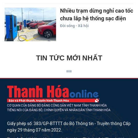
Nhiều trạm dừng nghỉ cao tốc
chưa lắp hệ thống sạc điện
Đời sống - Xã hội
TIN TỨC MỚI NHẤT
CƠ QUAN CỦA ĐẢNG BỘ ĐẢNG CỘNG SẢN VIỆT NAM TỈNH THANH HÓA
TIẾNG NÓI CỦA ĐẢNG BỘ, CHÍNH QUYỀN VÀ NHÂN DÂN TỈNH THANH HÓA
Giấy phép số: 383/GP-BTTTT do Bộ Thông tin - Truyền thông Cấp
ngày 29 tháng 07 năm 2022.