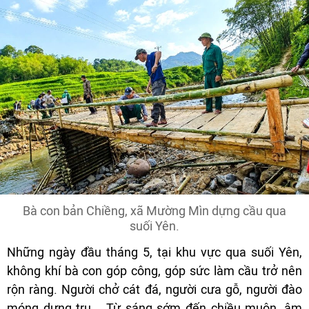
Bà con bản Chiềng, xã Mường Mìn dựng cầu qua
suối Yên.
Những ngày đầu tháng 5, tại khu vực qua suối Yên,
không khí bà con góp công, góp sức làm cầu trở nên
rộn ràng. Người chở cát đá, người cưa gỗ, người đào
móng dựng trụ... Từ sáng sớm đến chiều muộn, âm