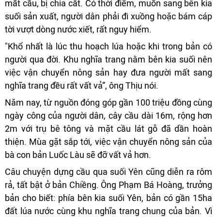
mất cầu, bị chia cắt. Có thời điểm, muốn sang bên kia
suối sản xuất, người dân phải đi xuồng hoặc bám cáp
tời vượt dòng nước xiết, rất nguy hiểm.
"Khổ nhất là lúc thu hoạch lúa hoặc khi trong bản có
người qua đời. Khu nghĩa trang nằm bên kia suối nên
việc vận chuyển nông sản hay đưa người mất sang
nghĩa trang đều rất vất vả”, ông Thịu nói.
Năm nay, từ nguồn đóng góp gần 100 triệu đồng cùng
ngày công của người dân, cây cầu dài 16m, rộng hơn
2m với trụ bê tông và mặt cầu lát gỗ đã dần hoàn
thiện. Mùa gặt sắp tới, việc vận chuyển nông sản của
bà con bản Luốc Làu sẽ đỡ vất vả hơn.
Câu chuyện dựng cầu qua suối Yên cũng diễn ra rôm
rả, tất bật ở bản Chiềng. Ông Phạm Bá Hoàng, trưởng
bản cho biết: phía bên kia suối Yên, bản có gần 15ha
đất lúa nước cùng khu nghĩa trang chung của bản. Vì