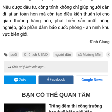
Nếu được đầu tư, công trình không chỉ giúp người dân
đi lại an toàn hơn mà còn tạo điều kiện thuận lợi cho
giao thương hàng hóa, phát triển sản xuất nông
nghiệp, góp phần đảm bảo quốc phòng - an ninh khu
vực biên giới.
Đình Giang
suối
Chủ tịch UBND
người dân
xã Mường Mìn
Ch
Chia sẻ ý kiến của bạn ...
Facebook
Google News
Zalo
BẠN CÓ THỂ QUAN TÂM
Trắng đêm thi công trường