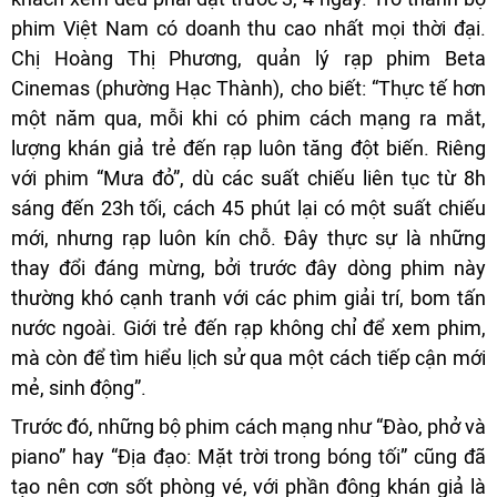
phim Việt Nam có doanh thu cao nhất mọi thời đại.
Chị Hoàng Thị Phương, quản lý rạp phim Beta
Cinemas (phường Hạc Thành), cho biết: “Thực tế hơn
một năm qua, mỗi khi có phim cách mạng ra mắt,
lượng khán giả trẻ đến rạp luôn tăng đột biến. Riêng
với phim “Mưa đỏ”, dù các suất chiếu liên tục từ 8h
sáng đến 23h tối, cách 45 phút lại có một suất chiếu
mới, nhưng rạp luôn kín chỗ. Đây thực sự là những
thay đổi đáng mừng, bởi trước đây dòng phim này
thường khó cạnh tranh với các phim giải trí, bom tấn
nước ngoài. Giới trẻ đến rạp không chỉ để xem phim,
mà còn để tìm hiểu lịch sử qua một cách tiếp cận mới
mẻ, sinh động”.
Trước đó, những bộ phim cách mạng như “Đào, phở và
piano” hay “Địa đạo: Mặt trời trong bóng tối” cũng đã
tạo nên cơn sốt phòng vé, với phần đông khán giả là