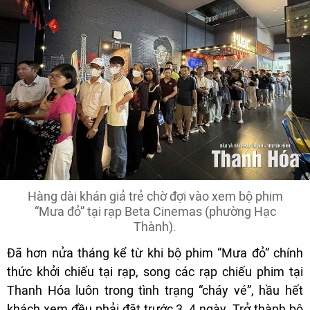
Hàng dài khán giả trẻ chờ đợi vào xem bộ phim
“Mưa đỏ” tại rạp Beta Cinemas (phường Hạc
Thành).
Đã hơn nửa tháng kể từ khi bộ phim “Mưa đỏ” chính
thức khởi chiếu tại rạp, song các rạp chiếu phim tại
Thanh Hóa luôn trong tình trạng “cháy vé”, hầu hết
khách xem đều phải đặt trước 3, 4 ngày. Trở thành bộ