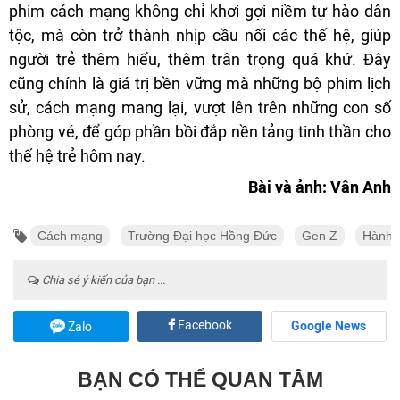
phim cách mạng không chỉ khơi gợi niềm tự hào dân
tộc, mà còn trở thành nhịp cầu nối các thế hệ, giúp
người trẻ thêm hiểu, thêm trân trọng quá khứ. Đây
cũng chính là giá trị bền vững mà những bộ phim lịch
sử, cách mạng mang lại, vượt lên trên những con số
phòng vé, để góp phần bồi đắp nền tảng tinh thần cho
thế hệ trẻ hôm nay.
Bài và ảnh: Vân Anh
Cách mạng
Trường Đại học Hồng Đức
Gen Z
Hành t
Chia sẻ ý kiến của bạn ...
Facebook
Google News
Zalo
BẠN CÓ THỂ QUAN TÂM