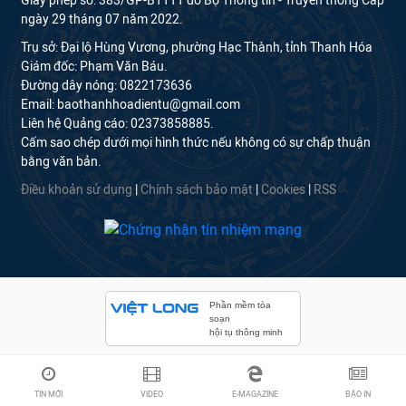
Giấy phép số: 383/GP-BTTTT do Bộ Thông tin - Truyền thông Cấp
ngày 29 tháng 07 năm 2022.
Trụ sở: Đại lộ Hùng Vương, phường Hạc Thành, tỉnh Thanh Hóa
Giám đốc: Phạm Văn Báu.
Đường dây nóng: 0822173636
Email: baothanhhoadientu@gmail.com
Liên hệ Quảng cáo: 02373858885.
Cấm sao chép dưới mọi hình thức nếu không có sự chấp thuận
bằng văn bản.
Điều khoản sử dụng
|
Chính sách bảo mật
|
Cookies
|
RSS
Phần mềm tòa
soạn
hội tụ thông minh
TIN MỚI
VIDEO
E-MAGAZINE
BÁO IN