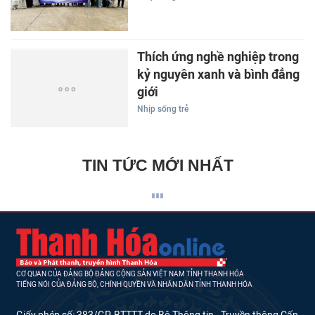
Thích ứng nghề nghiệp trong
kỷ nguyên xanh và bình đẳng
giới
Nhịp sống trẻ
TIN TỨC MỚI NHẤT
CƠ QUAN CỦA ĐẢNG BỘ ĐẢNG CỘNG SẢN VIỆT NAM TỈNH THANH HÓA
TIẾNG NÓI CỦA ĐẢNG BỘ, CHÍNH QUYỀN VÀ NHÂN DÂN TỈNH THANH HÓA