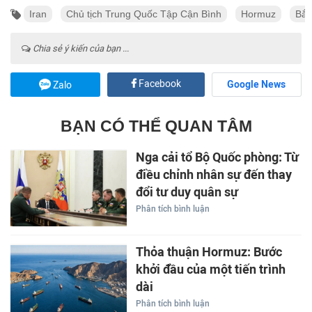
Iran
Chủ tịch Trung Quốc Tập Cận Bình
Hormuz
Bắc
Chia sẻ ý kiến của bạn ...
Facebook
Google News
Zalo
BẠN CÓ THỂ QUAN TÂM
Nga cải tổ Bộ Quốc phòng: Từ
điều chỉnh nhân sự đến thay
đổi tư duy quân sự
Phân tích bình luận
Thỏa thuận Hormuz: Bước
khởi đầu của một tiến trình
dài
Phân tích bình luận