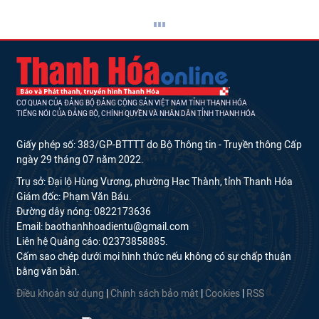
CƠ QUAN CỦA ĐẢNG BỘ ĐẢNG CỘNG SẢN VIỆT NAM TỈNH THANH HÓA
TIẾNG NÓI CỦA ĐẢNG BỘ, CHÍNH QUYỀN VÀ NHÂN DÂN TỈNH THANH HÓA
Giấy phép số: 383/GP-BTTTT do Bộ Thông tin - Truyền thông Cấp
ngày 29 tháng 07 năm 2022.
Trụ sở: Đại lộ Hùng Vương, phường Hạc Thành, tỉnh Thanh Hóa
Giám đốc: Phạm Văn Báu.
Đường dây nóng: 0822173636
Email: baothanhhoadientu@gmail.com
Liên hệ Quảng cáo: 02373858885.
Cấm sao chép dưới mọi hình thức nếu không có sự chấp thuận
bằng văn bản.
Điều khoản sử dụng
|
Chính sách bảo mật
|
Cookies
|
RSS