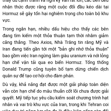
thấy dù cạnh tranh và nghi kỵ vẫn rất lớn, các bên đều
nhận thức được rằng một cuộc đối đầu kéo dài tại
Hormuz sẽ gây tổn hại nghiêm trọng cho toàn bộ khu
vực.
Trong ngắn hạn, nhiều dấu hiệu cho thấy các bên
đang tìm kiếm một thỏa thuận tạm thời nhằm giảm
căng thẳng. Theo Axios, Nhà Trắng tin rằng Mỹ và
Iran đang tiến gần tới một “bản ghi nhớ thỏa thuận”
bao gồm việc Iran ngừng làm giàu uranium và nới lỏng
hạn chế vận tải qua eo biển Hormuz. Tổng thống
Donald Trump cũng tuyên bố tạm dừng chiến dịch
quân sự để tạo cơ hội cho đàm phán.
Dù vậy, khả năng đạt được một giải pháp toàn diện
vẫn còn hạn chế do mâu thuẫn cốt lõi chưa được giải
quyết. Mỹ tiếp tục yêu cầu kiểm soát chương trình hạt
nhân và vai trò khu vực của Iran, trong khi Tehran coi