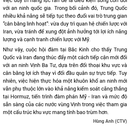
việc duy trì năng lực răn đe là điều kiện sống còn đối
với an ninh quốc gia. Trong bối cảnh đó, Trung Quốc
nhiều khả năng sẽ tiếp tục theo đuổi vai trò trung gian
“cân bằng linh hoạt”: vừa duy trì quan hệ chiến lược với
Iran, vừa tránh để xung đột ảnh hưởng tới lợi ích năng
lượng và cạnh tranh chiến lược với Mỹ.
Như vậy, cuộc hội đàm tại Bắc Kinh cho thấy Trung
Quốc và Iran đang thúc đẩy một cách tiếp cận mới đối
với an ninh Vịnh Ba Tư, dựa trên đối thoại khu vực và
cân bằng lợi ích thay vì đối đầu quân sự trực tiếp. Tuy
nhiên, việc hiện thực hóa một khuôn khổ an ninh mới
vẫn phụ thuộc lớn vào khả năng kiểm soát căng thẳng
tại Hormuz, tiến trình đàm phán Mỹ - Iran và mức độ
sẵn sàng của các nước vùng Vịnh trong việc tham gia
một cấu trúc khu vực mang tính bao trùm hơn.
Hùng Anh (CTV)