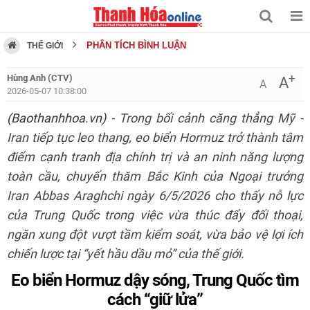
PHÂN TÍCH BÌNH LUẬN
THẾ GIỚI
+
Hùng Anh (CTV)
A
A
2026-05-07 10:38:00
(Baothanhhoa.vn)
- Trong bối cảnh căng thẳng Mỹ -
Iran tiếp tục leo thang, eo biển Hormuz trở thành tâm
điểm cạnh tranh địa chính trị và an ninh năng lượng
toàn cầu, chuyến thăm Bắc Kinh của Ngoại trưởng
Iran Abbas Araghchi ngày 6/5/2026 cho thấy nỗ lực
của Trung Quốc trong việc vừa thúc đẩy đối thoại,
ngăn xung đột vượt tầm kiểm soát, vừa bảo vệ lợi ích
chiến lược tại “yết hầu dầu mỏ” của thế giới.
Eo biển Hormuz dậy sóng, Trung Quốc tìm
cách “giữ lửa”