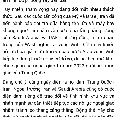
an ninh do phương Tây dẫn dắt.
Tuy nhiên, tham vọng này đang đối mặt nhiều thách
thức. Sau các cuộc tấn công của Mỹ và Israel, Iran đã
tiến hành các đợt trả đũa bằng tên lửa và máy bay
không người lái nhằm vào cơ sở hạ tầng năng lượng
của Saudi Arabia và UAE - những đồng minh quan
trọng của Washington tại vùng Vịnh. Điều này khiến
nỗ lực hòa giải giữa Iran và các nước Arab vùng Vịnh
tiếp tục đứng trước nguy cơ đổ vỡ, dù hai bên mới khôi
phục quan hệ ngoại giao từ năm 2023 dưới sự trung
gian của Trung Quốc.
Đáng chú ý, cùng ngày diễn ra hội đàm Trung Quốc -
Iran, Ngoại trưởng Iran và Saudi Arabia cũng có cuộc
điện đàm riêng để trao đổi về tình hình khu vực và
nhấn mạnh sự cần thiết tiếp tục các nỗ lực ngoại giao
nhằm tránh leo thang căng thẳng. Động thái này cho