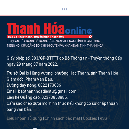
CƠ QUAN CỦA ĐẢNG BỘ ĐẢNG CỘNG SẢN VIỆT NAM TỈNH THANH HÓA
TIẾNG NÓI CỦA ĐẢNG BỘ, CHÍNH QUYỀN VÀ NHÂN DÂN TỈNH THANH HÓA
Giấy phép số: 383/GP-BTTTT do Bộ Thông tin - Truyền thông Cấp
ngày 29 tháng 07 năm 2022.
Trụ sở: Đại lộ Hùng Vương, phường Hạc Thành, tỉnh Thanh Hóa
Giám đốc: Phạm Văn Báu.
Đường dây nóng: 0822173636
Email: baothanhhoadientu@gmail.com
Liên hệ Quảng cáo: 02373858885.
Cấm sao chép dưới mọi hình thức nếu không có sự chấp thuận
bằng văn bản.
Điều khoản sử dụng
|
Chính sách bảo mật
|
Cookies
|
RSS