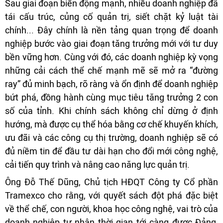
Sau giai đoạn biến động mạnh, nhiều doanh nghiệp đã
tái cấu trúc, củng cố quản trị, siết chặt kỷ luật tài
chính... Đây chính là nền tảng quan trọng để doanh
nghiệp bước vào giai đoạn tăng trưởng mới với tư duy
bền vững hơn. Cùng với đó, các doanh nghiệp kỳ vọng
những cải cách thể chế mạnh mẽ sẽ mở ra “đường
ray” đủ minh bạch, rõ ràng và ổn định để doanh nghiệp
bứt phá, đồng hành cùng mục tiêu tăng trưởng 2 con
số của tỉnh. Khi chính sách không chỉ dừng ở định
hướng, mà được cụ thể hóa bằng cơ chế khuyến khích,
ưu đãi và các công cụ thị trường, doanh nghiệp sẽ có
đủ niềm tin để đầu tư dài hạn cho đổi mới công nghệ,
cải tiến quy trình và nâng cao năng lực quản trị.
Ông Đỗ Thế Dũng, Chủ tịch HĐQT Công ty Cổ phần
Tramexco cho rằng, với quyết sách đột phá đặc biệt
về thể chế, con người, khoa học công nghệ, vai trò của
doanh nghiệp tư nhân thời gian tới càng được Đảng,