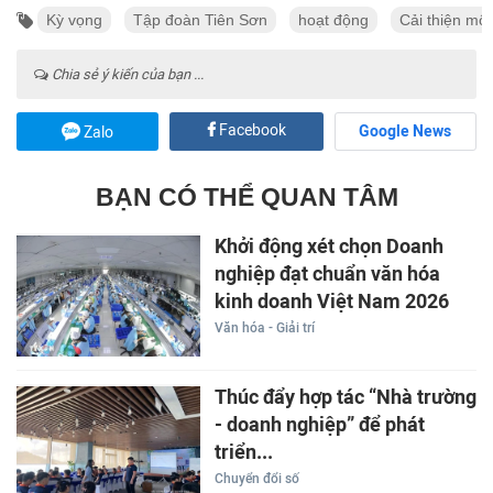
Kỳ vọng
Tập đoàn Tiên Sơn
hoạt động
Cải thiện môi
Chia sẻ ý kiến của bạn ...
Facebook
Google News
Zalo
BẠN CÓ THỂ QUAN TÂM
Khởi động xét chọn Doanh
nghiệp đạt chuẩn văn hóa
kinh doanh Việt Nam 2026
Văn hóa - Giải trí
Thúc đẩy hợp tác “Nhà trường
- doanh nghiệp” để phát
triển...
Chuyển đổi số