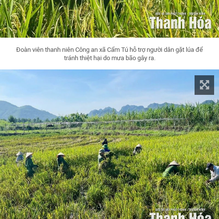
Đoàn viên thanh niên Công an xã Cẩm Tú hỗ trợ người dân gặt lúa để
tránh thiệt hại do mưa bão gây ra.