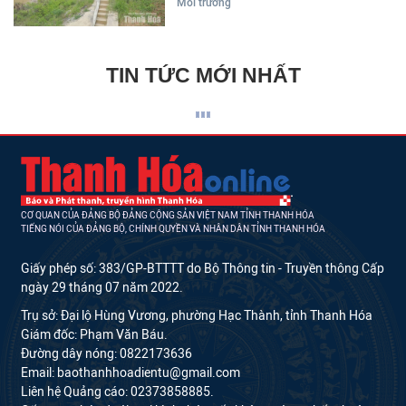
Môi trường
TIN TỨC MỚI NHẤT
CƠ QUAN CỦA ĐẢNG BỘ ĐẢNG CỘNG SẢN VIỆT NAM TỈNH THANH HÓA
TIẾNG NÓI CỦA ĐẢNG BỘ, CHÍNH QUYỀN VÀ NHÂN DÂN TỈNH THANH HÓA
Giấy phép số: 383/GP-BTTTT do Bộ Thông tin - Truyền thông Cấp
ngày 29 tháng 07 năm 2022.
Trụ sở: Đại lộ Hùng Vương, phường Hạc Thành, tỉnh Thanh Hóa
Giám đốc: Phạm Văn Báu.
Đường dây nóng: 0822173636
Email: baothanhhoadientu@gmail.com
Liên hệ Quảng cáo: 02373858885.