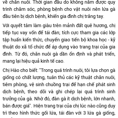
về chăn nuôi. Thời gian đầu do không nắm được quy
trình chăm sóc, phòng bệnh cho vật nuôi nên lứa gà
đầu tiên bị dịch bệnh, khiến gia đình chị trắng tay.
Với quyết tâm làm giàu trên mảnh đất quê hương, chị
tiếp tục vay vốn để tái đàn; tích cực tham gia các lớp
tập huấn kiến thức, chuyển giao tiến bộ khoa học - kỹ
thuật do xã tổ chức để áp dụng vào trang trại của gia
đình. Từ đó, chăn nuôi gà dần ổn định và phát triển,
mang lại hiệu quả kinh tế cao.
Chị Hào cho biết: "Trong quá trình nuôi, tôi lựa chọn gà
giống có chất lượng, tuân thủ các kỹ thuật chăn nuôi,
tiêm phòng, vệ sinh chuồng trại để hạn chế phát sinh
dịch bệnh, theo dõi và ghi chép lại quá trình sinh
trưởng của gà. Nhờ đó, đàn gà ít dịch bệnh, lớn nhanh,
bán được giá". Hiện trang trại của chị lúc nào cũng duy
trì theo hình thức gối lứa, tái đàn với 3 lứa gà giống,