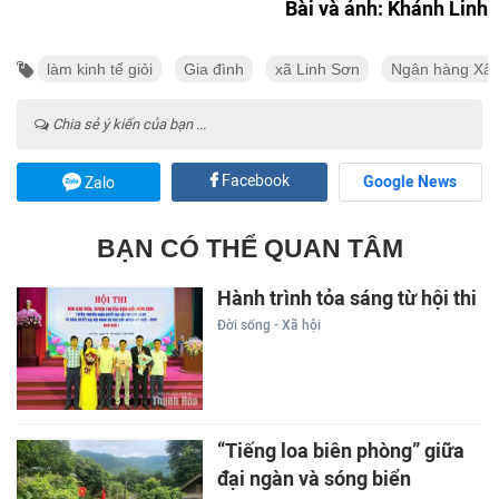
Bài và ảnh: Khánh Linh
làm kinh tế giỏi
Gia đình
xã Linh Sơn
Ngân hàng Xâ
Chia sẻ ý kiến của bạn ...
Facebook
Google News
Zalo
BẠN CÓ THỂ QUAN TÂM
Hành trình tỏa sáng từ hội thi
Đời sống - Xã hội
“Tiếng loa biên phòng” giữa
đại ngàn và sóng biển