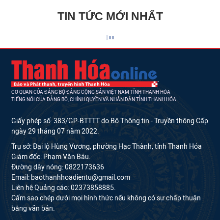
TIN TỨC MỚI NHẤT
CƠ QUAN CỦA ĐẢNG BỘ ĐẢNG CỘNG SẢN VIỆT NAM TỈNH THANH HÓA
TIẾNG NÓI CỦA ĐẢNG BỘ, CHÍNH QUYỀN VÀ NHÂN DÂN TỈNH THANH HÓA
Giấy phép số: 383/GP-BTTTT do Bộ Thông tin - Truyền thông Cấp
ngày 29 tháng 07 năm 2022.
Trụ sở: Đại lộ Hùng Vương, phường Hạc Thành, tỉnh Thanh Hóa
Giám đốc: Phạm Văn Báu.
Đường dây nóng: 0822173636
Email: baothanhhoadientu@gmail.com
Liên hệ Quảng cáo: 02373858885.
Cấm sao chép dưới mọi hình thức nếu không có sự chấp thuận
bằng văn bản.