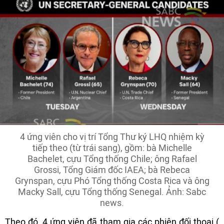
4 ứng viên cho vị trí Tổng Thư ký LHQ nhiệm kỳ
tiếp theo (từ trái sang), gồm: bà Michelle
Bachelet, cựu Tổng thống Chile; ông Rafael
Grossi, Tổng Giám đốc IAEA; bà Rebeca
Grynspan, cựu Phó Tổng thống Costa Rica và ông
Macky Sall, cựu Tổng thống Senegal. Ảnh: Sabc
news.
Theo đó, 4 ứng viên đã tham gia các phiên đối thoại (