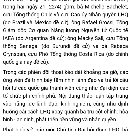
trong hai ngày 21- 22/4) gồm: bà Michelle Bachelet,
cựu Tổng thống Chile và cựu Cao ủy Nhân quyền LHQ
(do Brazil và Mexico đề cử); ông Rafael Grossi, Tổng
Giám đốc Cơ quan Năng lượng Nguyên tử Quốc tế
IAEA (do Argentina đề cử); ông Macky Sall, cựu Tổng
thống Senegal (do Burundi đề cử) và bà Rebeca
Grynspan, cựu Phó Tổng thống Costa Rica (do chính
quốc gia này đề cử).
Trong các phiên đối thoại kéo dài khoảng ba giờ, các
ứng viên đã trình bày tầm nhìn lãnh đạo và trả lời câu
hỏi từ các quốc gia thành viên cũng như đại diện các
tổ chức phi chính phủ. Nội dung thảo luận tập trung
vào năng lực lãnh đạo, kinh nghiệm, cũng như định
hướng cải cách LHQ xoay quanh ba trụ cột chính: hòa
bình - an ninh, phát triển bền vững và nhân quyền.
Phát biểu với báo giới, Chủ tịch Đại hội đồng LHQ, bà