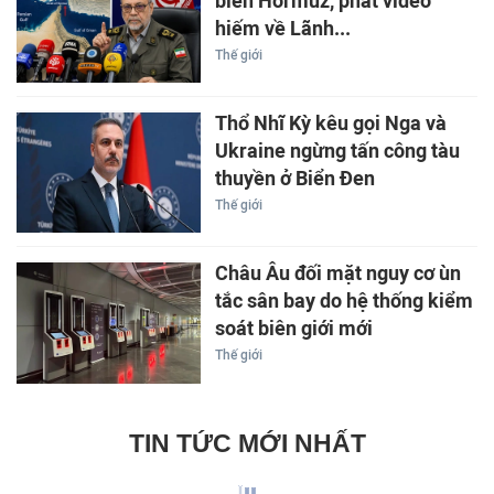
biển Hormuz, phát video
hiếm về Lãnh...
Thế giới
Thổ Nhĩ Kỳ kêu gọi Nga và
Ukraine ngừng tấn công tàu
thuyền ở Biển Đen
Thế giới
Châu Âu đối mặt nguy cơ ùn
tắc sân bay do hệ thống kiểm
soát biên giới mới
Thế giới
TIN TỨC MỚI NHẤT