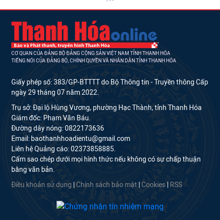
CƠ QUAN CỦA ĐẢNG BỘ ĐẢNG CỘNG SẢN VIỆT NAM TỈNH THANH HÓA
TIẾNG NÓI CỦA ĐẢNG BỘ, CHÍNH QUYỀN VÀ NHÂN DÂN TỈNH THANH HÓA
Giấy phép số: 383/GP-BTTTT do Bộ Thông tin - Truyền thông Cấp
ngày 29 tháng 07 năm 2022.
Trụ sở: Đại lộ Hùng Vương, phường Hạc Thành, tỉnh Thanh Hóa
Giám đốc: Phạm Văn Báu.
Đường dây nóng: 0822173636
Email: baothanhhoadientu@gmail.com
Liên hệ Quảng cáo: 02373858885.
Cấm sao chép dưới mọi hình thức nếu không có sự chấp thuận
bằng văn bản.
Điều khoản sử dụng
|
Chính sách bảo mật
|
Cookies
|
RSS