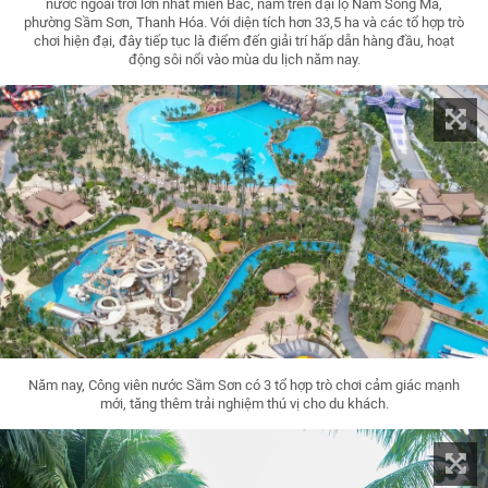
nước ngoài trời lớn nhất miền Bắc, nằm trên đại lộ Nam Sông Mã,
phường Sầm Sơn, Thanh Hóa. Với diện tích hơn 33,5 ha và các tổ hợp trò
chơi hiện đại, đây tiếp tục là điểm đến giải trí hấp dẫn hàng đầu, hoạt
động sôi nổi vào mùa du lịch năm nay.
Năm nay, Công viên nước Sầm Sơn có 3 tổ hợp trò chơi cảm giác mạnh
mới, tăng thêm trải nghiệm thú vị cho du khách.