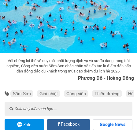
Với những lợi thế về quy mô, chất lượng dịch vụ và sự đa dạng trong trải
nghiệm, Công viên nước Sầm Sơn chắc chắn sẽ tiếp tục là điểm đến hấp
dẫn đông đảo du khách trong mùa cao điểm du lịch hè 2026.
Phương Đỗ - Hoàng Đông
Sầm Sơn
Giải nhiệt
Công viên
Thiên đường
Hút 
Chia sẻ ý kiến của bạn ...
Facebook
Google News
Zalo