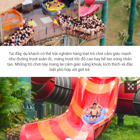
Tại đây, du khách có thể trải nghiệm hàng loạt trò chơi cảm giác mạnh
như đường trượt xoắn ốc, máng trượt tốc độ cao hay bể tạo sóng nhân
tạo. Những trò chơi này mang lại cảm giác sảng khoái, kích thích và đặc
biệt phù hợp với giới trẻ.