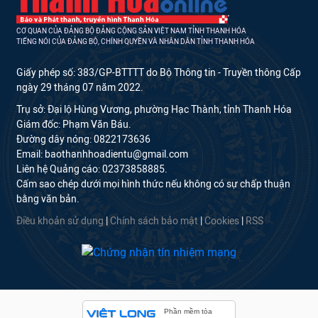
CƠ QUAN CỦA ĐẢNG BỘ ĐẢNG CỘNG SẢN VIỆT NAM TỈNH THANH HÓA
TIẾNG NÓI CỦA ĐẢNG BỘ, CHÍNH QUYỀN VÀ NHÂN DÂN TỈNH THANH HÓA
Giấy phép số: 383/GP-BTTTT do Bộ Thông tin - Truyền thông Cấp
ngày 29 tháng 07 năm 2022.
Trụ sở: Đại lộ Hùng Vương, phường Hạc Thành, tỉnh Thanh Hóa
Giám đốc: Phạm Văn Báu.
Đường dây nóng: 0822173636
Email: baothanhhoadientu@gmail.com
Liên hệ Quảng cáo: 02373858885.
Cấm sao chép dưới mọi hình thức nếu không có sự chấp thuận
bằng văn bản.
Điều khoản sử dụng
|
Chính sách bảo mật
|
Cookies
|
RSS
Phần mềm tòa