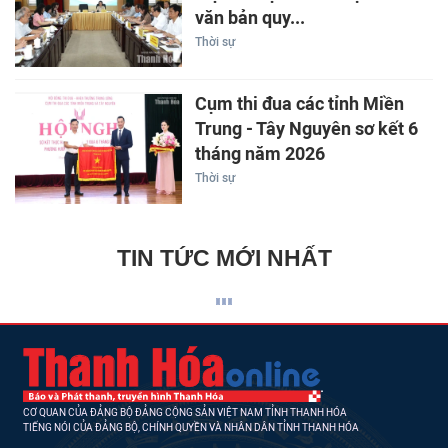
văn bản quy...
Thời sự
Cụm thi đua các tỉnh Miền
Trung - Tây Nguyên sơ kết 6
tháng năm 2026
Thời sự
TIN TỨC MỚI NHẤT
CƠ QUAN CỦA ĐẢNG BỘ ĐẢNG CỘNG SẢN VIỆT NAM TỈNH THANH HÓA
TIẾNG NÓI CỦA ĐẢNG BỘ, CHÍNH QUYỀN VÀ NHÂN DÂN TỈNH THANH HÓA