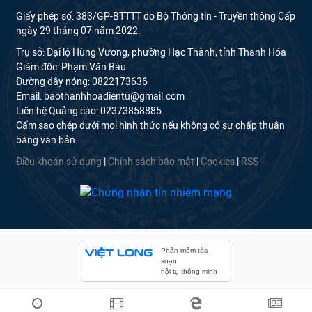
Giấy phép số: 383/GP-BTTTT do Bộ Thông tin - Truyền thông Cấp
ngày 29 tháng 07 năm 2022.
Trụ sở: Đại lộ Hùng Vương, phường Hạc Thành, tỉnh Thanh Hóa
Giám đốc: Phạm Văn Báu.
Đường dây nóng: 0822173636
Email: baothanhhoadientu@gmail.com
Liên hệ Quảng cáo: 02373858885.
Cấm sao chép dưới mọi hình thức nếu không có sự chấp thuận
bằng văn bản.
Điều khoản sử dụng
|
Chính sách bảo mật
|
Cookies
|
RSS
Phần mềm tòa
soạn
hội tụ thông minh