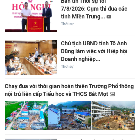
Bản tin Thời sự tối
7/8/2026: Cụm thi đua các
tỉnh Miền Trung...
Thời sự
Chủ tịch UBND tỉnh Tô Anh
Dũng làm việc với Hiệp hội
Doanh nghiệp...
Thời sự
Chạy đua với thời gian hoàn thiện Trường Phổ thông
nội trú liên cấp Tiểu học và THCS Bát Mọt