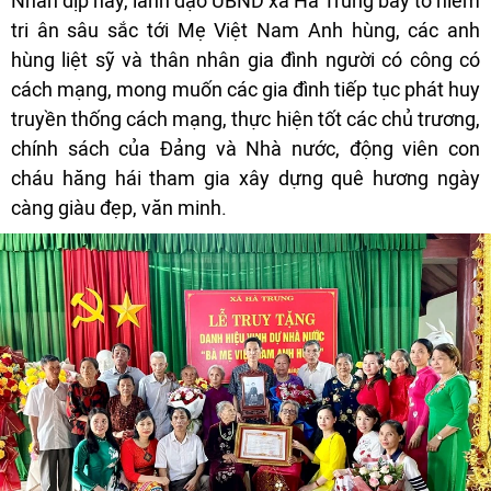
Nhân dịp này, lãnh đạo UBND xã Hà Trung bày tỏ niềm
tri ân sâu sắc tới Mẹ Việt Nam Anh hùng, các anh
hùng liệt sỹ và thân nhân gia đình người có công có
cách mạng, mong muốn các gia đình tiếp tục phát huy
truyền thống cách mạng, thực hiện tốt các chủ trương,
chính sách của Đảng và Nhà nước, động viên con
cháu hăng hái tham gia xây dựng quê hương ngày
càng giàu đẹp, văn minh.