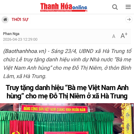
THỜI SỰ
+
Phan Nga
A
A
2026-04-23 12:29:00
(Baothanhhoa.vn)
- Sáng 23/4, UBND xã Hà Trung tổ
chức Lễ truy tặng danh hiệu vinh dự Nhà nước “Bà mẹ
Việt Nam Anh hùng” cho mẹ Đỗ Thị Niêm, ở thôn Bình
Lâm, xã Hà Trung.
Truy tặng danh hiệu “Bà mẹ Việt Nam Anh
hùng” cho mẹ Đỗ Thị Niêm ở xã Hà Trung