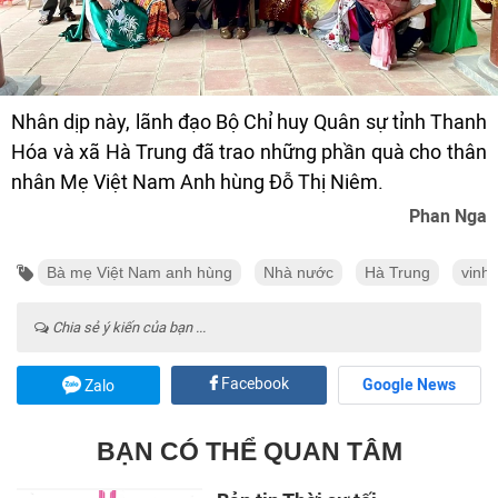
Nhân dịp này, lãnh đạo Bộ Chỉ huy Quân sự tỉnh Thanh
Hóa và xã Hà Trung đã trao những phần quà cho thân
nhân Mẹ Việt Nam Anh hùng Đỗ Thị Niêm.
Phan Nga
Bà mẹ Việt Nam anh hùng
Nhà nước
Hà Trung
vinh
Chia sẻ ý kiến của bạn ...
Facebook
Google News
Zalo
BẠN CÓ THỂ QUAN TÂM