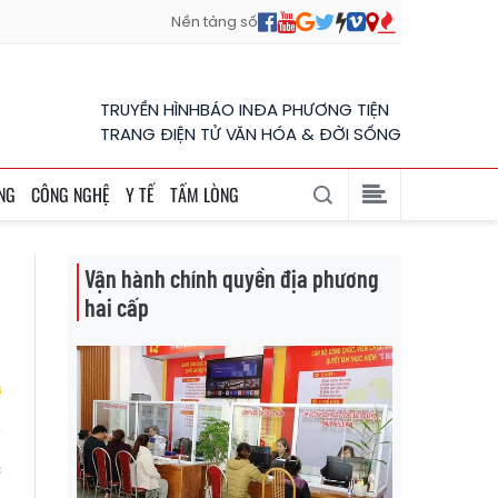
Nền tảng số
TRUYỀN HÌNH
BÁO IN
ĐA PHƯƠNG TIỆN
TRANG ĐIỆN TỬ VĂN HÓA & ĐỜI SỐNG
NG
CÔNG NGHỆ
Y TẾ
TẤM LÒNG
Vận hành chính quyền địa phương
hai cấp
c