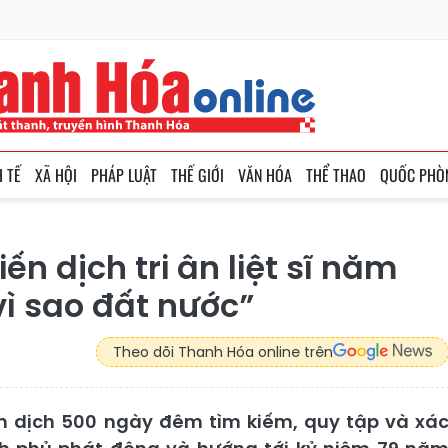
H TẾ
XÃ HỘI
PHÁP LUẬT
THẾ GIỚI
VĂN HÓA
THỂ THAO
QUỐC PHÒ
n dịch tri ân liệt sĩ năm
vì sao đất nước”
Theo dõi Thanh Hóa online trên
 dịch 500 ngày đêm tìm kiếm, quy tập và xá