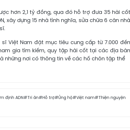
ợc hơn 2,1 tỷ đồng, qua đó hỗ trợ đưa 35 hài cố
DN, xây dựng 15 nhà tình nghĩa, sửa chữa 6 căn nh
ĩ.
t sĩ Việt Nam đặt mục tiêu cung cấp từ 7.000 đế
; tham gia tìm kiếm, quy tập hài cốt tại các địa bà
và những nơi có thông tin về các hố chôn tập thể
m định ADN
#Tri ân
#Hỗ trợ
#Ủng hộ
#Việt nam
#Thiện nguyện