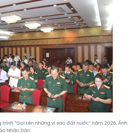
trình “Gọi tên những vì sao đất nước” năm 2026. Ảnh:
áo Nhân Dân