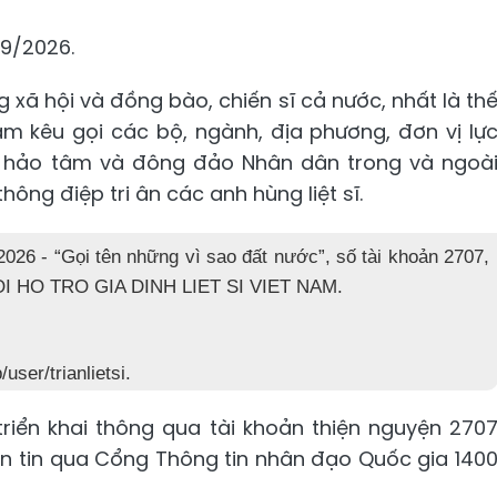
/9/2026.
g xã hội và đồng bào, chiến sĩ cả nước, nhất là th
 Nam kêu gọi các bộ, ngành, địa phương, đơn vị lự
à hảo tâm và đông đảo Nhân dân trong và ngoà
hông điệp tri ân các anh hùng liệt sĩ.
 2026 - “Gọi tên những vì sao đất nước”, số tài khoản 2707,
 HOI HO TRO GIA DINH LIET SI VIET NAM.
user/trianlietsi.
riển khai thông qua tài khoản thiện nguyện 270
hắn tin qua Cổng Thông tin nhân đạo Quốc gia 140