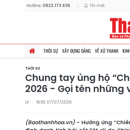
Hotline:
0822.173.636
|
Tin mới
THỜI SỰ
XÂY DỰNG ĐẢNG
VỀ XỨ THANH
KIN
THỜI SỰ
Chung tay ủng hộ “Chiế
2026 - Gọi tên những 
LP
16:55 07/07/2026
(Baothanhhoa.vn)
- Hưởng ứng “Chiến