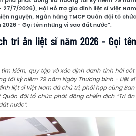
hính phủ phát động và hướng tới kỷ niệm 79 nă
 27/7/2026), Hội Hỗ trợ gia đình liệt sĩ Việt Na
thiện nguyện, Ngân hàng TMCP Quân đội tổ chứ
m 2026 - Gọi tên những vì sao đất nước”.
h tri ân liệt sĩ năm 2026 - Gọi tê
ìm kiếm, quy tập và xác định danh tính hài cốt
ng tới kỷ niệm 79 năm Ngày Thương binh - Liệt sĩ
đình liệt sĩ Việt Nam đã chủ trì, phối hợp cùng Ban
Quân đội tổ chức phát động chiến dịch “Tri ân
 đất nước”.