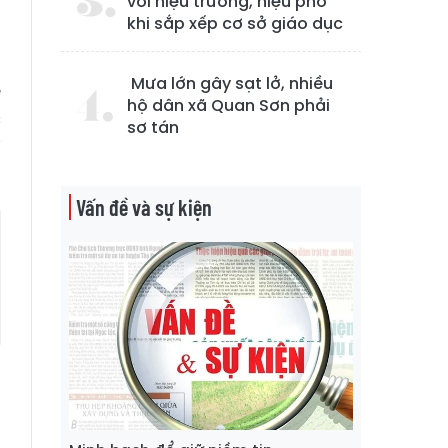
với hiệu trưởng, hiệu phó
khi sắp xếp cơ sở giáo dục
Mưa lớn gây sạt lở, nhiều
ế
hộ dân xã Quan Sơn phải
c
sơ tán
i
Vấn đề và sự kiện
7
0