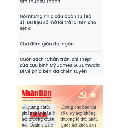
ẩm thực xứ Thanh
Nối những nhịp cầu đoàn tụ (Bài
3): Dữ liệu số mở lối trả lại tên cho
liệt sĩ
Chợ đêm giữa đại ngàn
Cuốn sách “Chân trần, chí thép”
của cựu binh Mỹ James G. Zumwalt:
Đi về phía bên kia chiến tuyến