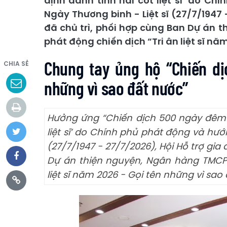
định danh tính hài cốt liệt sĩ’ do C
Ngày Thương binh - Liệt sĩ (27/7/1947 -
đã chủ trì, phối hợp cùng Ban Dự án 
phát động chiến dịch “Tri ân liệt sĩ nă
Chung tay ủng hộ “Chiến dịc
CHIA SẺ
những vì sao đất nước”
Hưởng ứng “Chiến dịch 500 ngày đêm t
liệt sĩ’ do Chính phủ phát động và hướ
(27/7/1947 - 27/7/2026), Hội Hỗ trợ gia 
Dự án thiện nguyện, Ngân hàng TMCP 
liệt sĩ năm 2026 - Gọi tên những vì sao