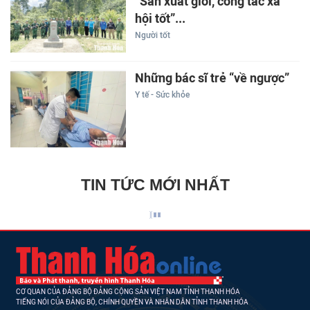
“Sản xuất giỏi, công tác xã
hội tốt”...
Người tốt
Những bác sĩ trẻ “về ngược”
Y tế - Sức khỏe
TIN TỨC MỚI NHẤT
CƠ QUAN CỦA ĐẢNG BỘ ĐẢNG CỘNG SẢN VIỆT NAM TỈNH THANH HÓA
TIẾNG NÓI CỦA ĐẢNG BỘ, CHÍNH QUYỀN VÀ NHÂN DÂN TỈNH THANH HÓA