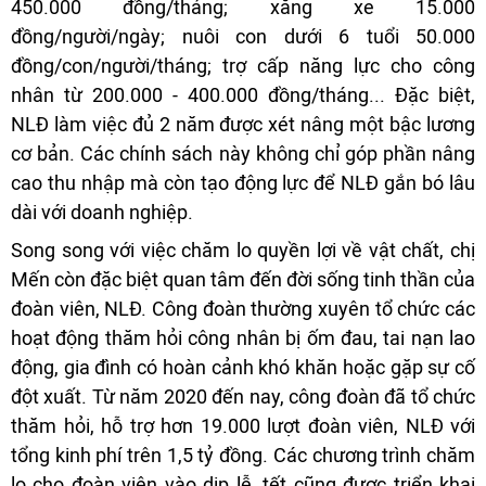
450.000 đồng/tháng; xăng xe 15.000
đồng/người/ngày; nuôi con dưới 6 tuổi 50.000
đồng/con/người/tháng; trợ cấp năng lực cho công
nhân từ 200.000 - 400.000 đồng/tháng... Đặc biệt,
NLĐ làm việc đủ 2 năm được xét nâng một bậc lương
cơ bản. Các chính sách này không chỉ góp phần nâng
cao thu nhập mà còn tạo động lực để NLĐ gắn bó lâu
dài với doanh nghiệp.
Song song với việc chăm lo quyền lợi về vật chất, chị
Mến còn đặc biệt quan tâm đến đời sống tinh thần của
đoàn viên, NLĐ. Công đoàn thường xuyên tổ chức các
hoạt động thăm hỏi công nhân bị ốm đau, tai nạn lao
động, gia đình có hoàn cảnh khó khăn hoặc gặp sự cố
đột xuất. Từ năm 2020 đến nay, công đoàn đã tổ chức
thăm hỏi, hỗ trợ hơn 19.000 lượt đoàn viên, NLĐ với
tổng kinh phí trên 1,5 tỷ đồng. Các chương trình chăm
lo cho đoàn viên vào dịp lễ, tết cũng được triển khai