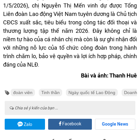
1/5/2026), chị Nguyễn Thị Mến vinh dự được Tổng
Liên đoàn Lao động Việt Nam tuyên dương là Chủ tịch
CĐCS xuất sắc, tiêu biểu trong công tác đối thoại và
thương lượng tập thể năm 2026. Đây không chỉ là
niềm tự hào của cá nhân chị mà còn là sự ghi nhận đối
với những nỗ lực của tổ chức công đoàn trong hành
trình chăm lo, bảo vệ quyền và lợi ích hợp pháp, chính
đáng của NLĐ.
Bài và ảnh: Thanh Huê
đoàn viên
Tinh thần
Ngày quốc tế Lao Động
Doanh 
Chia sẻ ý kiến của bạn ...
Facebook
Google News
Zalo