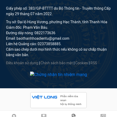
Giấy phép số: 383/GP-BTTTT do Bộ Thông tin - Truyền thông Cấp
ngày 29 tháng 07 năm 2022.
Trụ sở: Đại lộ Hùng Vương, phường Hạc Thành, tỉnh Thanh Hóa
Giám đốc: Phạm Văn Báu.
Đường dây nóng: 0822173636
Email: baothanhhoadientu@gmail.com
Liên hệ Quảng cáo: 02373858885.
Cấm sao chép dưới mọi hình thức nếu không có sự chấp thuận
bằng văn bản.
Điều khoản sử dụng
|
Chính sách bảo mật
|
Cookies
|
RSS
Phần mềm tòa
soạn
hội tụ thông minh