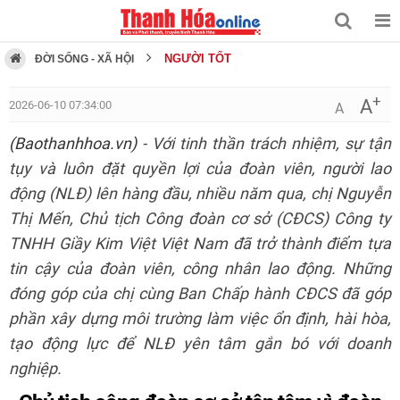
NGƯỜI TỐT
ĐỜI SỐNG - XÃ HỘI
+
A
2026-06-10 07:34:00
A
(Baothanhhoa.vn)
- Với tinh thần trách nhiệm, sự tận
tụy và luôn đặt quyền lợi của đoàn viên, người lao
động (NLĐ) lên hàng đầu, nhiều năm qua, chị Nguyễn
Thị Mến, Chủ tịch Công đoàn cơ sở (CĐCS) Công ty
TNHH Giầy Kim Việt Việt Nam đã trở thành điểm tựa
tin cậy của đoàn viên, công nhân lao động. Những
đóng góp của chị cùng Ban Chấp hành CĐCS đã góp
phần xây dựng môi trường làm việc ổn định, hài hòa,
tạo động lực để NLĐ yên tâm gắn bó với doanh
nghiệp.