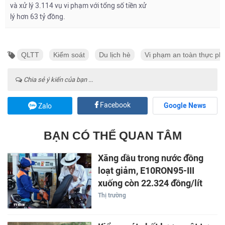
và xử lý 3.114 vụ vi phạm với tổng số tiền xử
lý hơn 63 tỷ đồng.
QLTT
Kiểm soát
Du lịch hè
Vi phạm an toàn thực p
Chia sẻ ý kiến của bạn ...
Facebook
Google News
Zalo
BẠN CÓ THỂ QUAN TÂM
Xăng dầu trong nước đồng
loạt giảm, E10RON95-III
xuống còn 22.324 đồng/lít
Thị trường