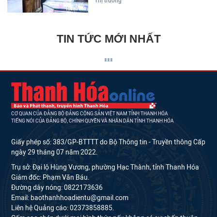
Thị trường
TIN TỨC MỚI NHẤT
CƠ QUAN CỦA ĐẢNG BỘ ĐẢNG CỘNG SẢN VIỆT NAM TỈNH THANH HÓA
TIẾNG NÓI CỦA ĐẢNG BỘ, CHÍNH QUYỀN VÀ NHÂN DÂN TỈNH THANH HÓA
Giấy phép số: 383/GP-BTTTT do Bộ Thông tin - Truyền thông Cấp
ngày 29 tháng 07 năm 2022.
Trụ sở: Đại lộ Hùng Vương, phường Hạc Thành, tỉnh Thanh Hóa
Giám đốc: Phạm Văn Báu.
Đường dây nóng: 0822173636
Email: baothanhhoadientu@gmail.com
Liên hệ Quảng cáo: 02373858885.