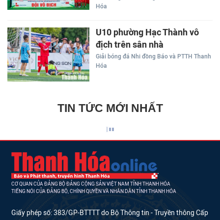
Hóa
U10 phường Hạc Thành vô
địch trên sân nhà
Giải bóng đá Nhi đồng Báo và PTTH Thanh
Hóa
TIN TỨC MỚI NHẤT
CƠ QUAN CỦA ĐẢNG BỘ ĐẢNG CỘNG SẢN VIỆT NAM TỈNH THANH HÓA
TIẾNG NÓI CỦA ĐẢNG BỘ, CHÍNH QUYỀN VÀ NHÂN DÂN TỈNH THANH HÓA
Giấy phép số: 383/GP-BTTTT do Bộ Thông tin - Truyền thông Cấp