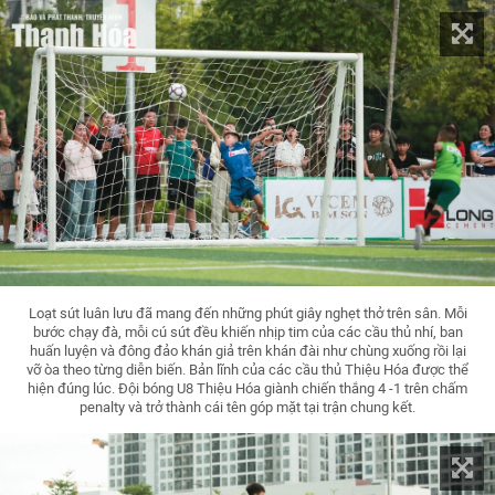
Loạt sút luân lưu đã mang đến những phút giây nghẹt thở trên sân. Mỗi
bước chạy đà, mỗi cú sút đều khiến nhịp tim của các cầu thủ nhí, ban
huấn luyện và đông đảo khán giả trên khán đài như chùng xuống rồi lại
vỡ òa theo từng diễn biến. Bản lĩnh của các cầu thủ Thiệu Hóa được thể
hiện đúng lúc. Đội bóng U8 Thiệu Hóa giành chiến thắng 4 -1 trên chấm
penalty và trở thành cái tên góp mặt tại trận chung kết.