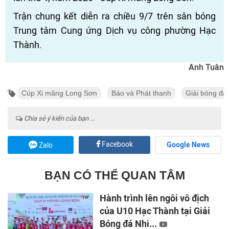
Trận chung kết diễn ra chiều 9/7 trên sân bóng
Trung tâm Cung ứng Dịch vụ công phường Hạc
Thành.
Anh Tuân
Cúp Xi măng Long Sơn
Báo và Phát thanh
Giải bóng đá
Chia sẻ ý kiến của bạn ...
Facebook
Google News
Zalo
BẠN CÓ THỂ QUAN TÂM
Hành trình lên ngôi vô địch
của U10 Hạc Thành tại Giải
Bóng đá Nhi...