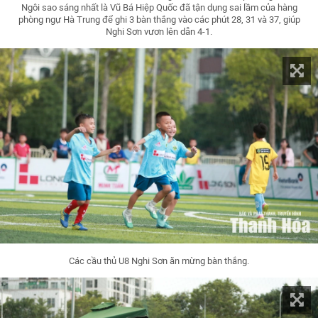
Ngôi sao sáng nhất là Vũ Bá Hiệp Quốc đã tận dụng sai lầm của hàng
phòng ngự Hà Trung để ghi 3 bàn thắng vào các phút 28, 31 và 37, giúp
Nghi Sơn vươn lên dẫn 4-1.
Các cầu thủ U8 Nghi Sơn ăn mừng bàn thắng.