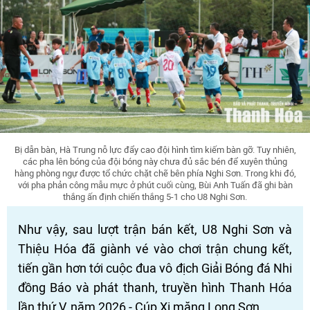
Bị dẫn bàn, Hà Trung nỗ lực đẩy cao đội hình tìm kiếm bàn gỡ. Tuy nhiên,
các pha lên bóng của đội bóng này chưa đủ sắc bén để xuyên thủng
hàng phòng ngự được tổ chức chặt chẽ bên phía Nghi Sơn. Trong khi đó,
với pha phản công mẫu mực ở phút cuối cùng, Bùi Anh Tuấn đã ghi bàn
thắng ấn định chiến thắng 5-1 cho U8 Nghi Sơn.
Như vậy, sau lượt trận bán kết, U8 Nghi Sơn và
Thiệu Hóa đã giành vé vào chơi trận chung kết,
tiến gần hơn tới cuộc đua vô địch Giải Bóng đá Nhi
đồng Báo và phát thanh, truyền hình Thanh Hóa
lần thứ V, năm 2026 - Cúp Xi măng Long Sơn.