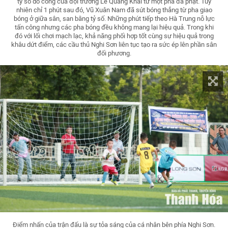
tỷ số do công của đội trưởng Lê Quang Khải từ một pha đá phạt. Tuy
nhiên chỉ 1 phút sau đó, Vũ Xuân Nam đã sút bóng thẳng từ pha giao
bóng ở giữa sân, san bằng tỷ số. Những phút tiếp theo Hà Trung nỗ lực
tấn công nhưng các pha bóng đều không mang lại hiệu quả. Trong khi
đó với lối chơi mạch lạc, khả năng phối hợp tốt cùng sự hiệu quả trong
khâu dứt điểm, các cầu thủ Nghi Sơn liên tục tạo ra sức ép lên phần sân
đối phương.
Điểm nhấn của trận đấu là sự tỏa sáng của cá nhân bên phía Nghi Sơn.