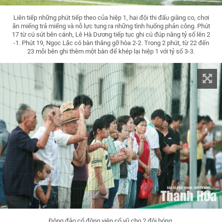
Liên tiếp những phút tiếp theo của hiệp 1, hai đội thi đấu giằng co, chơi
ăn miếng trả miếng và nỗ lực tung ra những tình huống phản công. Phút
17 từ cú sút bên cánh, Lê Hà Dương tiếp tục ghi cú đúp nâng tỷ số lên 2
-1. Phút 19, Ngọc Lặc có bàn thắng gỡ hòa 2-2. Trong 2 phút, từ 22 đến
23 mỗi bên ghi thêm một bàn để khép lại hiệp 1 với tỷ số 3-3.
Đông đảo cổ động viên cổ vũ cho 2 đội bóng.