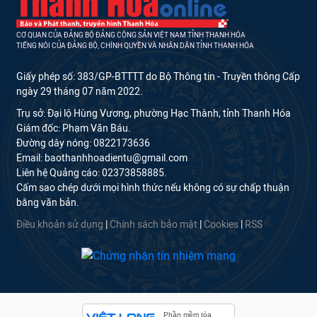
CƠ QUAN CỦA ĐẢNG BỘ ĐẢNG CỘNG SẢN VIỆT NAM TỈNH THANH HÓA
TIẾNG NÓI CỦA ĐẢNG BỘ, CHÍNH QUYỀN VÀ NHÂN DÂN TỈNH THANH HÓA
Giấy phép số: 383/GP-BTTTT do Bộ Thông tin - Truyền thông Cấp
ngày 29 tháng 07 năm 2022.
Trụ sở: Đại lộ Hùng Vương, phường Hạc Thành, tỉnh Thanh Hóa
Giám đốc: Phạm Văn Báu.
Đường dây nóng: 0822173636
Email: baothanhhoadientu@gmail.com
Liên hệ Quảng cáo: 02373858885.
Cấm sao chép dưới mọi hình thức nếu không có sự chấp thuận
bằng văn bản.
Điều khoản sử dụng
|
Chính sách bảo mật
|
Cookies
|
RSS
Phần mềm tòa