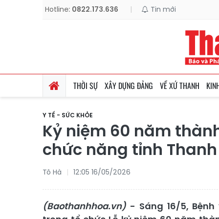
Hotline:
0822.173.636
|
Tin mới
THỜI SỰ
XÂY DỰNG ĐẢNG
VỀ XỨ THANH
KIN
Y TẾ - SỨC KHỎE
Kỷ niệm 60 năm thành
chức năng tỉnh Thanh
Tô Hà
12:05 16/05/2026
(Baothanhhoa.vn)
- Sáng 16/5, Bệnh 