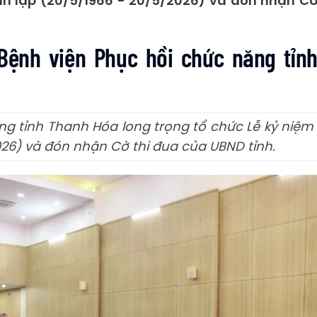
nh lập (20/5/1966 - 20/5/2026) và đón nhận C
Bệnh viện Phục hồi chức năng tỉn
ng tỉnh Thanh Hóa long trọng tổ chức Lễ kỷ niệm
26) và đón nhận Cờ thi đua của UBND tỉnh.