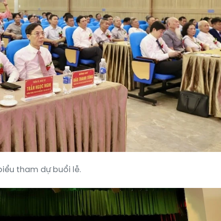
iểu tham dự buổi lễ.