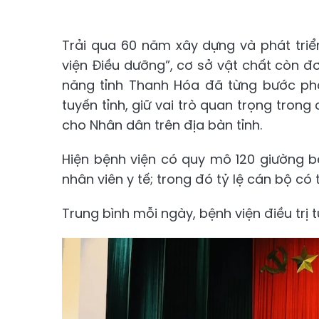
Trải qua 60 năm xây dựng và phát triể
viện Điều dưỡng”, cơ sở vật chất còn đơ
năng tỉnh Thanh Hóa đã từng bước phát
tuyến tỉnh, giữ vai trò quan trọng tro
cho Nhân dân trên địa bàn tỉnh.
Hiện bệnh viện có quy mô 120 giường b
nhân viên y tế; trong đó tỷ lệ cán bộ có
Trung bình mỗi ngày, bệnh viện điều trị t