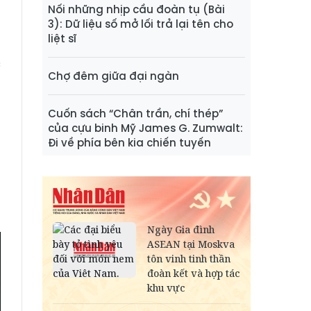
Nối những nhịp cầu đoàn tụ (Bài
3): Dữ liệu số mở lối trả lại tên cho
liệt sĩ
h
c
Chợ đêm giữa đại ngàn
I
g
Cuốn sách “Chân trần, chí thép”
của cựu binh Mỹ James G. Zumwalt:
Đi về phía bên kia chiến tuyến
,