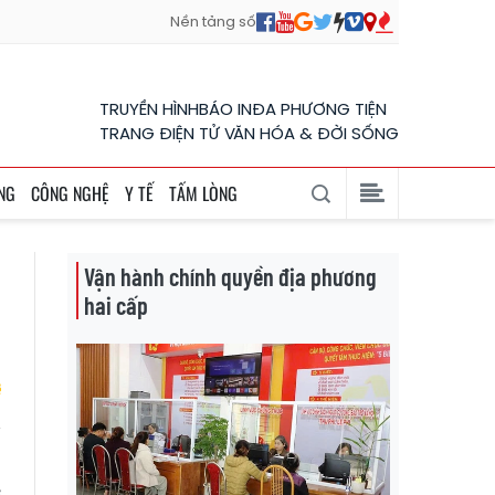
Nền tảng số
TRUYỀN HÌNH
BÁO IN
ĐA PHƯƠNG TIỆN
TRANG ĐIỆN TỬ VĂN HÓA & ĐỜI SỐNG
NG
CÔNG NGHỆ
Y TẾ
TẤM LÒNG
Vận hành chính quyền địa phương
hai cấp
g