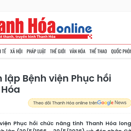
H TẾ
XÃ HỘI
PHÁP LUẬT
THẾ GIỚI
VĂN HÓA
THỂ THAO
QUỐC PHÒ
 lập Bệnh viện Phục hồi
 Hóa
Theo dõi Thanh Hóa online trên
viện Phục hồi chức năng tỉnh Thanh Hóa lon