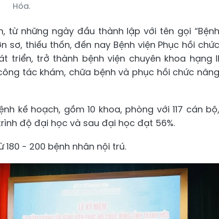
Hóa.
n, từ những ngày đầu thành lập với tên gọi “Bện
n sơ, thiếu thốn, đến nay Bệnh viện Phục hồi chứ
 triển, trở thành bệnh viện chuyên khoa hạng I
ng công tác khám, chữa bệnh và phục hồi chức năn
ệnh kế hoạch, gồm 10 khoa, phòng với 117 cán bộ
 trình độ đại học và sau đại học đạt 56%.
ừ 180 - 200 bệnh nhân nội trú.