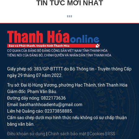
TIN TỨC MỚI NHẤT
CƠ QUAN CỦA ĐẢNG BỘ ĐẢNG CỘNG SẢN VIỆT NAM TỈNH THANH HÓA
TIẾNG NÓI CỦA ĐẢNG BỘ, CHÍNH QUYỀN VÀ NHÂN DÂN TỈNH THANH HÓA
Giấy phép số: 383/GP-BTTTT do Bộ Thông tin - Truyền thông Cấp
ngày 29 tháng 07 năm 2022.
Trụ sở: Đại lộ Hùng Vương, phường Hạc Thành, tỉnh Thanh Hóa
Giám đốc: Phạm Văn Báu.
Đường dây nóng: 0822173636
Email: baothanhhoadientu@gmail.com
Liên hệ Quảng cáo: 02373858885.
Cấm sao chép dưới mọi hình thức nếu không có sự chấp thuận
bằng văn bản.
Điều khoản sử dụng
|
Chính sách bảo mật
|
Cookies
|
RSS