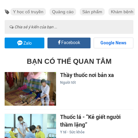
Y học cổ truyền
Quảng cáo
Sản phẩm
Khám bệnh
Chia sẻ ý kiến của bạn ...
Facebook
Google News
Zalo
BẠN CÓ THỂ QUAN TÂM
Thầy thuốc nơi bản xa
Người tốt
Thuốc lá - “Kẻ giết người
thầm lặng”
Y tế - Sức khỏe