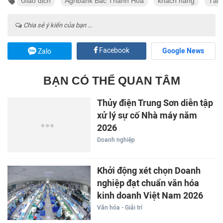
Giao dịch
Agribank Bắc Thanh Hóa
khách hàng
Tài 
Chia sẻ ý kiến của bạn ...
Facebook
Google News
Zalo
BẠN CÓ THỂ QUAN TÂM
Thủy điện Trung Sơn diễn tập
xử lý sự cố Nhà máy năm
2026
Doanh nghiệp
Khởi động xét chọn Doanh
nghiệp đạt chuẩn văn hóa
kinh doanh Việt Nam 2026
Văn hóa - Giải trí