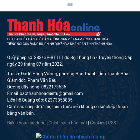
CƠ QUAN CỦA ĐẢNG BỘ ĐẢNG CỘNG SẢN VIỆT NAM TỈNH THANH HÓA
TIẾNG NÓI CỦA ĐẢNG BỘ, CHÍNH QUYỀN VÀ NHÂN DÂN TỈNH THANH HÓA
Giấy phép số: 383/GP-BTTTT do Bộ Thông tin - Truyền thông Cấp
ngày 29 tháng 07 năm 2022.
Trụ sở: Đại lộ Hùng Vương, phường Hạc Thành, tỉnh Thanh Hóa
Giám đốc: Phạm Văn Báu.
Đường dây nóng: 0822173636
Email: baothanhhoadientu@gmail.com
Liên hệ Quảng cáo: 02373858885.
Cấm sao chép dưới mọi hình thức nếu không có sự chấp thuận
bằng văn bản.
Điều khoản sử dụng
|
Chính sách bảo mật
|
Cookies
|
RSS