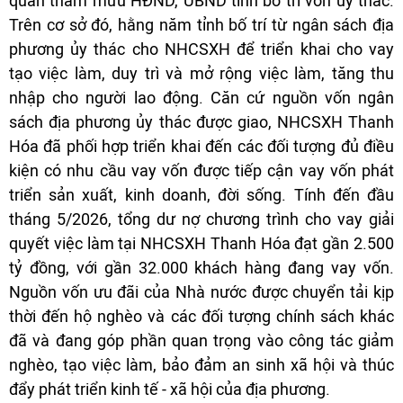
quan tham mưu HĐND, UBND tỉnh bố trí vốn ủy thác.
Trên cơ sở đó, hằng năm tỉnh bố trí từ ngân sách địa
phương ủy thác cho NHCSXH để triển khai cho vay
tạo việc làm, duy trì và mở rộng việc làm, tăng thu
nhập cho người lao động. Căn cứ nguồn vốn ngân
sách địa phương ủy thác được giao, NHCSXH Thanh
Hóa đã phối hợp triển khai đến các đối tượng đủ điều
kiện có nhu cầu vay vốn được tiếp cận vay vốn phát
triển sản xuất, kinh doanh, đời sống. Tính đến đầu
tháng 5/2026, tổng dư nợ chương trình cho vay giải
quyết việc làm tại NHCSXH Thanh Hóa đạt gần 2.500
tỷ đồng, với gần 32.000 khách hàng đang vay vốn.
Nguồn vốn ưu đãi của Nhà nước được chuyển tải kịp
thời đến hộ nghèo và các đối tượng chính sách khác
đã và đang góp phần quan trọng vào công tác giảm
nghèo, tạo việc làm, bảo đảm an sinh xã hội và thúc
đẩy phát triển kinh tế - xã hội của địa phương.