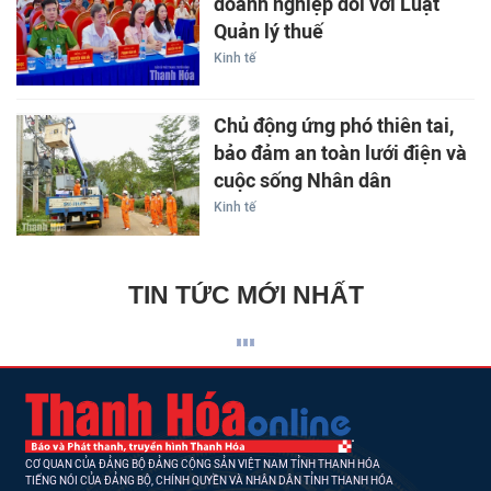
doanh nghiệp đối với Luật
Quản lý thuế
Kinh tế
Chủ động ứng phó thiên tai,
bảo đảm an toàn lưới điện và
cuộc sống Nhân dân
Kinh tế
TIN TỨC MỚI NHẤT
CƠ QUAN CỦA ĐẢNG BỘ ĐẢNG CỘNG SẢN VIỆT NAM TỈNH THANH HÓA
TIẾNG NÓI CỦA ĐẢNG BỘ, CHÍNH QUYỀN VÀ NHÂN DÂN TỈNH THANH HÓA