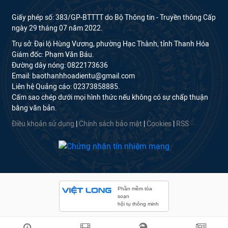
Giấy phép số: 383/GP-BTTTT do Bộ Thông tin - Truyền thông Cấp
ngày 29 tháng 07 năm 2022.
Trụ sở: Đại lộ Hùng Vương, phường Hạc Thành, tỉnh Thanh Hóa
Giám đốc: Phạm Văn Báu.
Đường dây nóng: 0822173636
Email: baothanhhoadientu@gmail.com
Liên hệ Quảng cáo: 02373858885.
Cấm sao chép dưới mọi hình thức nếu không có sự chấp thuận
bằng văn bản.
Điều khoản sử dụng
|
Chính sách bảo mật
|
Cookies
|
RSS
Phần mềm tòa
soạn
hội tụ thông minh