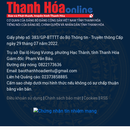
CƠ QUAN CỦA ĐẢNG BỘ ĐẢNG CỘNG SẢN VIỆT NAM TỈNH THANH HÓA
TIẾNG NÓI CỦA ĐẢNG BỘ, CHÍNH QUYỀN VÀ NHÂN DÂN TỈNH THANH HÓA
Giấy phép số: 383/GP-BTTTT do Bộ Thông tin - Truyền thông Cấp
ngày 29 tháng 07 năm 2022.
Trụ sở: Đại lộ Hùng Vương, phường Hạc Thành, tỉnh Thanh Hóa
Giám đốc: Phạm Văn Báu.
Đường dây nóng: 0822173636
Email: baothanhhoadientu@gmail.com
Liên hệ Quảng cáo: 02373858885.
Cấm sao chép dưới mọi hình thức nếu không có sự chấp thuận
bằng văn bản.
Điều khoản sử dụng
|
Chính sách bảo mật
|
Cookies
|
RSS