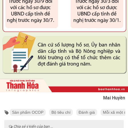
Mai Huyền
Sản phẩm OCOP
Bộ tiêu chí
Đánh giá
Mỗi xã một s
Chia sẻ ý kiến của bạn ...