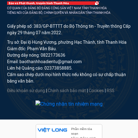
CƠ QUAN CỦA ĐẢNG BỘ ĐẢNG CỘNG SẢN VIỆT NAM TỈNH THANH HÓA
TIẾNG NÓI CỦA ĐẢNG BỘ, CHÍNH QUYỀN VÀ NHÂN DÂN TỈNH THANH HÓA
Giấy phép số: 383/GP-BTTTT do Bộ Thông tin - Truyền thông Cấp
ngày 29 tháng 07 năm 2022.
Trụ sở: Đại lộ Hùng Vương, phường Hạc Thành, tỉnh Thanh Hóa
Giám đốc: Phạm Văn Báu.
Đường dây nóng: 0822173636
Email: baothanhhoadientu@gmail.com
Liên hệ Quảng cáo: 02373858885.
Cấm sao chép dưới mọi hình thức nếu không có sự chấp thuận
bằng văn bản.
Điều khoản sử dụng
|
Chính sách bảo mật
|
Cookies
|
RSS
Phần mềm tòa
soạn