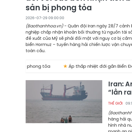
sản bị phong tỏa
2026-07-29 09:00:00
(Baothanhhoa.vn)
- Quân đội Iran ngày 28/7 cảnh
nghiệp chấp nhận khoản bồi thường từ nguồn tài sả
đề xuất của Mỹ sẽ phải đối mặt với nguy cơ bị cấm
biển Hormuz – tuyến hàng hải chiến lược vận chuy
toàn cầu.
bị phong tỏa
★
Áp thấp nhiệt đới gần Biển Đông
Iran: A
“lằn r
09:
THẾ GIỚI
(Baothanhh
hàng hải q
hình nhà n
mạnh an nin