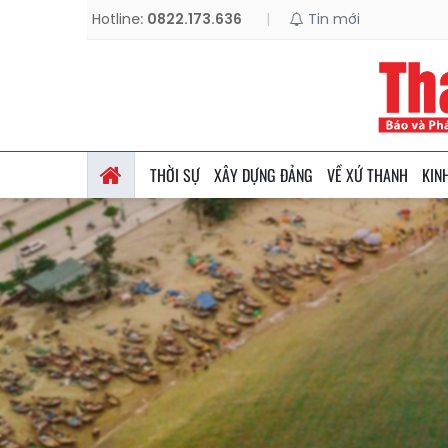
Hotline:
0822.173.636
|
Tin mới
THỜI SỰ
XÂY DỰNG ĐẢNG
VỀ XỨ THANH
KIN