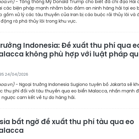
oa.vn)
- Tổng thống Mỹ Donald Trump cho biết đã chỉ đạo Hải 
hai các biện pháp mạnh nhằm bảo đảm an ninh hàng hải tại eo 
 gồm xử lý các tàu thuyền của Iran bị cáo buộc rải thủy lôi và 
ộng rà phá thủy lôi trong khu vực.
trưởng Indonesia: Đề xuất thu phí qua e
alacca không phù hợp với luật pháp q
35 24/04/2026
oa.vn)
- Ngoại trưởng Indonesia Sugiono tuyên bố Jakarta sẽ k
ệc thu phí đối với tàu thuyền qua eo biển Malacca, nhấn mạnh 
i ngược cam kết về tự do hàng hải.
sia bất ngờ đề xuất thu phí tàu qua eo
alacca