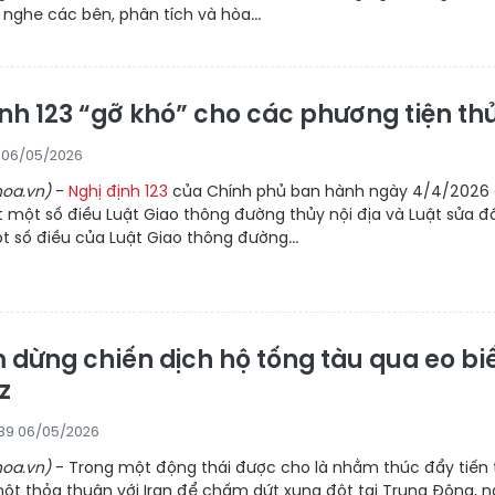
g nghe các bên, phân tích và hòa...
ịnh 123 “gỡ khó” cho các phương tiện th
8 06/05/2026
oa.vn)
-
Nghị định 123
của Chính phủ ban hành ngày 4/4/2026
ết một số điều Luật Giao thông đường thủy nội địa và Luật sửa đổ
 số điều của Luật Giao thông đường...
 dừng chiến dịch hộ tống tàu qua eo bi
z
39 06/05/2026
oa.vn)
- Trong một động thái được cho là nhằm thúc đẩy tiến 
ột thỏa thuận với Iran để chấm dứt xung đột tại Trung Đông, 