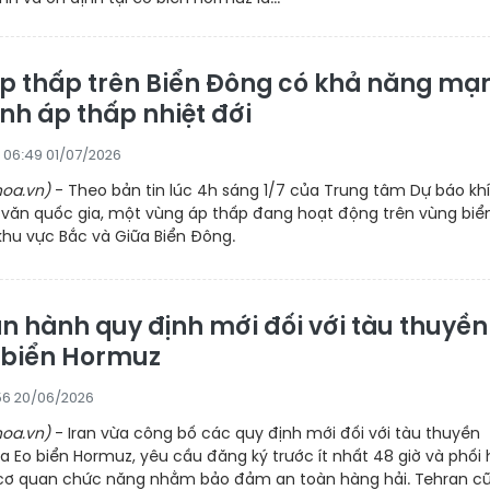
p thấp trên Biển Đông có khả năng mạ
nh áp thấp nhiệt đới
06:49 01/07/2026
oa.vn)
- Theo bản tin lúc 4h sáng 1/7 của Trung tâm Dự báo khí
 văn quốc gia, một vùng áp thấp đang hoạt động trên vùng biể
khu vực Bắc và Giữa Biển Đông.
an hành quy định mới đối với tàu thuyền
 biển Hormuz
56 20/06/2026
oa.vn)
- Iran vừa công bố các quy định mới đối với tàu thuyền
 Eo biển Hormuz, yêu cầu đăng ký trước ít nhất 48 giờ và phối
ới cơ quan chức năng nhằm bảo đảm an toàn hàng hải. Tehran c