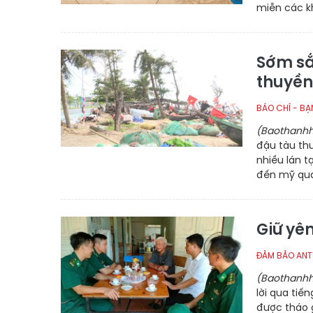
miễn các kh
Sớm sắ
thuyền
BÁO CHÍ - B
(Baothanhh
đậu tàu th
nhiều lán 
đến mỹ quan
Giữ yê
ĐẢM BẢO ANT
(Baothanhh
lời qua tiế
được tháo 