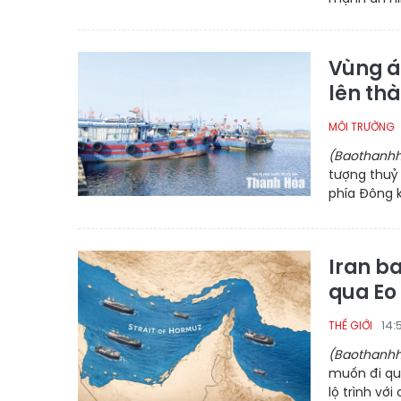
Vùng á
lên thà
MÔI TRƯỜNG
(Baothanhh
tượng thuỷ
phía Đông 
Iran b
qua Eo
14:
THẾ GIỚI
(Baothanhh
muốn đi qua
lộ trình v