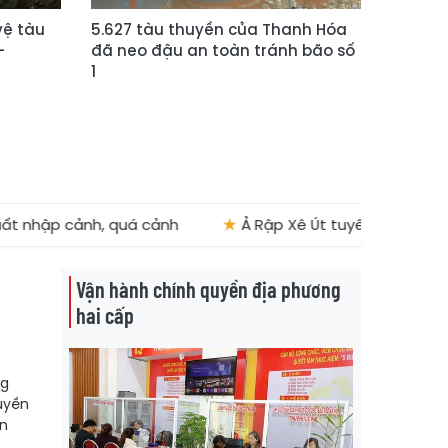
vệ tàu
5.627 tàu thuyền của Thanh Hóa
-
đã neo đậu an toàn tránh bão số
1
ảnh, quá cảnh
★
Ả Rập Xê Út tuyên bố bảo vệ tàu thuy
Vận hành chính quyền địa phương
hai cấp
ng
uyền
ấn