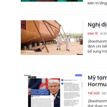
kiên trì lắn
Nghị đ
16:1
KINH TẾ
(Baothanhh
định chi ti
bổ sung một
Mỹ tạm
Hormu
08:
THẾ GIỚI
(Baothanhh
đạt được m