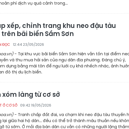
oản phí dịch vụ quá cảnh trong...
p xếp, chỉnh trang khu neo đậu tàu
 trên bãi biển Sầm Sơn
12:44 23/05/2026
ẠN ĐỌC
oa.vn)
- Tại khu vực bãi biển Sầm Sơn hiện vẫn tồn tại điểm ne
uyền và thu mua hải sản của ngư dân địa phương. Đáng chú ý,
tạm dựng bằng mái tôn để ngư lưới cụ khá nhếch nhác, ảnh hưở
 đô thị du lịch biển.
n xóm làng từ cơ sở
09:42 19/05/2026
T Ở CƠ SỞ
oa.vn)
- Tranh chấp đất đai, va chạm khi neo đậu tàu thuyền 
ng lại giữa hai hộ dân... đều có thể trở thành mâu thuẫn nếu khô
gỡ từ sớm. Ở mỗi địa bàn dân cư vẫn có những người lặng thầm