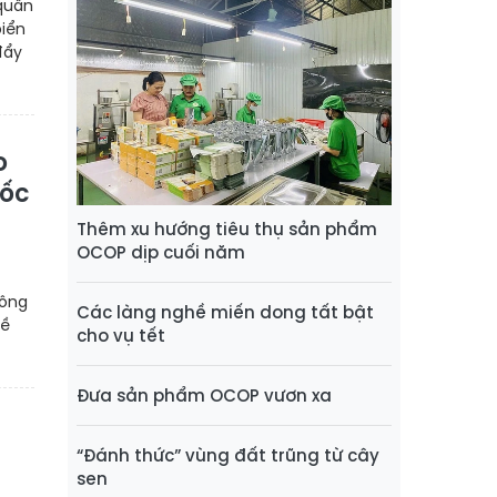
quân
biển
đẩy
o
uốc
Thêm xu hướng tiêu thụ sản phẩm
OCOP dịp cuối năm
hông
Các làng nghề miến dong tất bật
đề
cho vụ tết
Đưa sản phẩm OCOP vươn xa
“Đánh thức” vùng đất trũng từ cây
sen