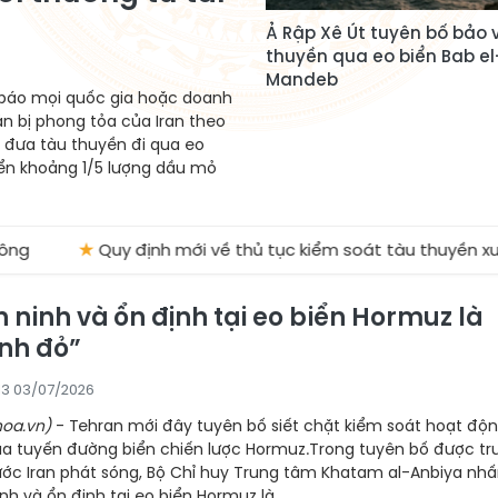
Ả Rập Xê Út tuyên bố bảo 
thuyền qua eo biển Bab el
Mandeb
 báo mọi quốc gia hoặc doanh
n bị phong tỏa của Iran theo
 đưa tàu thuyền đi qua eo
ển khoảng 1/5 lượng dầu mỏ
★
Quy định mới về thủ tục kiểm soát tàu thuyền xuất nhập c
n ninh và ổn định tại eo biển Hormuz là
anh đỏ”
13 03/07/2026
oa.vn)
- Tehran mới đây tuyên bố siết chặt kiểm soát hoạt độ
ua tuyến đường biển chiến lược Hormuz.Trong tuyên bố được tr
ước Iran phát sóng, Bộ Chỉ huy Trung tâm Khatam al-Anbiya nh
h và ổn định tại eo biển Hormuz là...