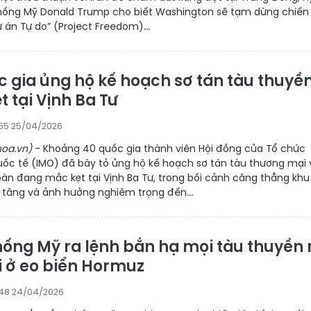
thống Mỹ Donald Trump cho biết Washington sẽ tạm dừng chiến
 án Tự do” (Project Freedom)...
c gia ủng hộ kế hoạch sơ tán tàu thuyề
 tại Vịnh Ba Tư
55 25/04/2026
oa.vn)
- Khoảng 40 quốc gia thành viên Hội đồng của Tổ chức
uốc tế (IMO) đã bày tỏ ủng hộ kế hoạch sơ tán tàu thương mại 
àn đang mắc kẹt tại Vịnh Ba Tư, trong bối cảnh căng thẳng khu
a tăng và ảnh hưởng nghiêm trọng đến...
hống Mỹ ra lệnh bắn hạ mọi tàu thuyền 
i ở eo biển Hormuz
48 24/04/2026