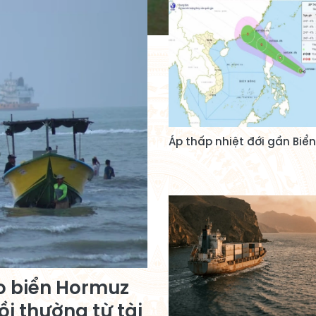
Áp thấp nhiệt đới gần Biể
o biển Hormuz
ồi thường từ tài