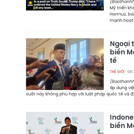
(Baothanhh
Mỹ triển k
Hormuz, bao
mạnh hoạt đ
Ngoại 
biển M
tế
08:
THẾ GIỚI
(Baothanhh
áp dụng vi
xuất này không phù hợp với luật pháp quốc tế và đ
Indone
biển M