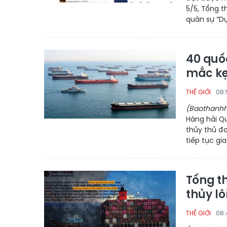
5/5, Tổng 
quân sự “Dự
40 quố
mắc kẹt
08:
THẾ GIỚI
(Baothanhh
Hàng hải Q
thủy thủ đo
tiếp tục gi
Tổng t
thủy lô
08:
THẾ GIỚI