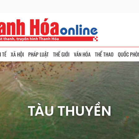
H TẾ
XÃ HỘI
PHÁP LUẬT
THẾ GIỚI
VĂN HÓA
THỂ THAO
QUỐC PHÒ
TÀU THUYỀN