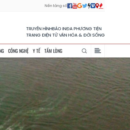
Nền tảng số
TRUYỀN HÌNH
BÁO IN
ĐA PHƯƠNG TIỆN
TRANG ĐIỆN TỬ VĂN HÓA & ĐỜI SỐNG
NG
CÔNG NGHỆ
Y TẾ
TẤM LÒNG