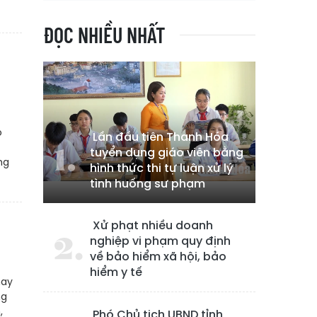
ĐỌC NHIỀU NHẤT
o
Lần đầu tiên Thanh Hóa
tuyển dụng giáo viên bằng
ng
hình thức thi tự luận xử lý
tình huống sư phạm
Xử phạt nhiều doanh
nghiệp vi phạm quy định
về bảo hiểm xã hội, bảo
hiểm y tế
hay
ng
,
Phó Chủ tịch UBND tỉnh