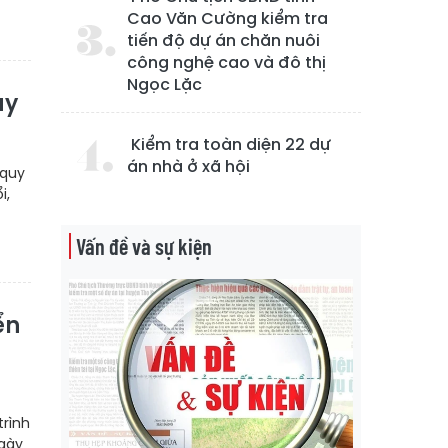
Cao Văn Cường kiểm tra
tiến độ dự án chăn nuôi
công nghệ cao và đô thị
Ngọc Lặc
ủy
Kiểm tra toàn diện 22 dự
án nhà ở xã hội
 quy
i,
Vấn đề và sự kiện
ển
trình
ngày