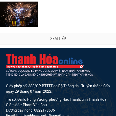
XEM TIẾP
CƠ QUAN CỦA ĐẢNG BỘ ĐẢNG CỘNG SẢN VIỆT NAM TỈNH THANH HÓA
TIẾNG NÓI CỦA ĐẢNG BỘ, CHÍNH QUYỀN VÀ NHÂN DÂN TỈNH THANH HÓA
Giấy phép số: 383/GP-BTTTT do Bộ Thông tin - Truyền thông Cấp
ngày 29 tháng 07 năm 2022.
Trụ sở: Đại lộ Hùng Vương, phường Hạc Thành, tỉnh Thanh Hóa
Giám đốc: Phạm Văn Báu.
Đường dây nóng: 0822173636
Email: baothanhhoadientu@gmail.com