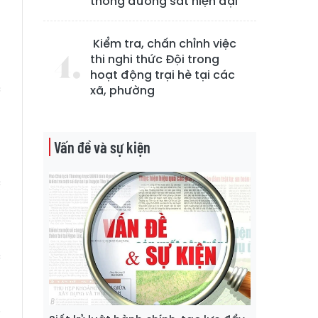
thống đường sắt hiện đại
Kiểm tra, chấn chỉnh việc
a
thi nghi thức Đội trong
n
hoạt động trại hè tại các
c
xã, phường
n
Vấn đề và sự kiện
n
c
ở
c
u
n
i