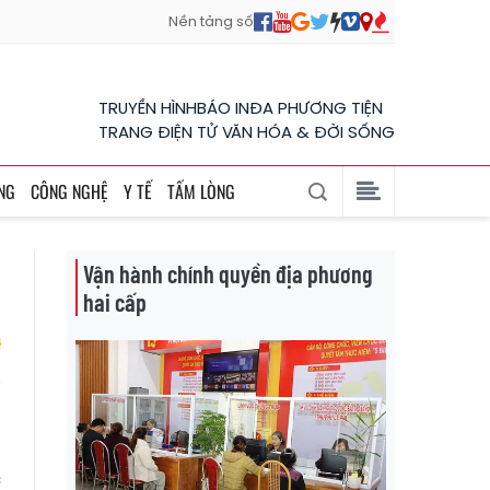
Nền tảng số
TRUYỀN HÌNH
BÁO IN
ĐA PHƯƠNG TIỆN
TRANG ĐIỆN TỬ VĂN HÓA & ĐỜI SỐNG
NG
CÔNG NGHỆ
Y TẾ
TẤM LÒNG
Vận hành chính quyền địa phương
hai cấp
i
g
c