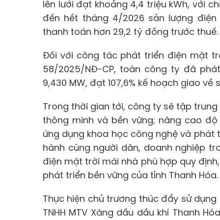
lên lưới đạt khoảng 4,4 triệu kWh, với ch
đến hết tháng 4/2026 sản lượng điện ph
thanh toán hơn 29,2 tỷ đồng trước thuế.
Đối với công tác phát triển điện mặt tr
58/2025/NĐ-CP, toàn công ty đã phát
9,430 MW, đạt 107,6% kế hoạch giao về 
Trong thời gian tới, công ty sẽ tập trun
thông minh và bền vững; nâng cao độ 
ứng dụng khoa học công nghệ và phát tr
hành cùng người dân, doanh nghiệp tron
điện mặt trời mái nhà phù hợp quy định
phát triển bền vững của tỉnh Thanh Hóa.
Thực hiện chủ trương thúc đẩy sử dụng n
TNHH MTV Xăng dầu dầu khí Thanh Hóa 