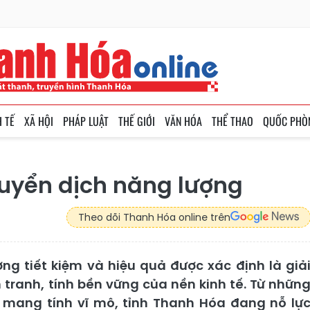
H TẾ
XÃ HỘI
PHÁP LUẬT
THẾ GIỚI
VĂN HÓA
THỂ THAO
QUỐC PHÒ
huyển dịch năng lượng
Theo dõi Thanh Hóa online trên
g tiết kiệm và hiệu quả được xác định là giả
tranh, tính bền vững của nền kinh tế. Từ nhữn
mang tính vĩ mô, tỉnh Thanh Hóa đang nỗ lự