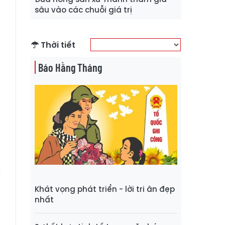
h
sâu vào các chuỗi giá trị
ị
g
Thời tiết
g
Báo Hằng Tháng
i
g
h
m
u
u
c
n
Khát vọng phát triển - lời tri ân đẹp
i
nhất
i