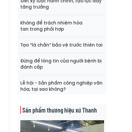
Siết kỷ luật hành chính, tạo lực đẩy
g
tăng trưởng
h
Không để trách nhiệm hòa
c
tan trong phối hợp
Tạo “lá chắn” bảo vệ trước thiên tai
n
,
Đừng để lòng tin của người bệnh bị
ù
đánh cắp
,
n
Lễ hội - Sản phẩm công nghiệp văn
hóa, tại sao không?
i
Sản phẩm thương hiệu xứ Thanh
n
g
t