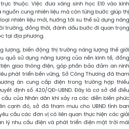
trực thuộc. Việc đưa xăng sinh học E10 vào kin
nguồn cung nhiên liệu mà còn từng bước giúp th
loại nhiên liệu mới, hướng tới xu thế sử dụng năn
ôi trường, đồng thời, đánh dấu bước đi quan trọn
học tại địa phương.
 lượng, biến động thị trường năng lượng thế giớ
ệu quả sử dụng năng lượng của nền kinh tế, đồn
 tiện giao thông điện, góp phần bảo đảm an nin
tiêu phát triển bền vững, Sở Công Thương đã tha
ương án cung cấp điện trong trường hợp thiế
Quyết định số 420/QĐ-UBND. Đây là cơ sở để điề
cầu của Nhân dân khi xảy ra các diễn biến phứ
 Bên cạnh đó, sở đã tham mưu cho UBND tỉnh ba
 cầu các đơn vị có liên quan thực hiện các giả
n lý nhu cầu điện và phát triển điện mặt trời má