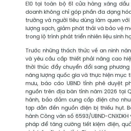
E10 tại toàn bộ 61 cửa hàng xăng dầu 
doanh không chỉ góp phần đa dạng hóa 
trường và người tiêu dùng làm quen với 
lượng sạch, giảm phát thải và bảo vệ m
trong lộ trình phát triển nhiên liệu sinh 
Trước những thách thức về an ninh năng
và yêu cầu cấp thiết phải nâng cao hi
thời thúc đẩy chuyển đổi sang phương
năng lượng quốc gia và thực hiện mục 
mưu, báo cáo UBND tỉnh phê duyệt ph
nguồn trên địa bàn tỉnh năm 2026 tại 
hành, bảo đảm cung cấp điện cho nhu 
tạp dẫn đến nguồn điện bị thiếu hụt.
hành Công văn số 6593/UBND-CNXDKH yêu
pháp để tăng cường tiết kiệm điện, quả