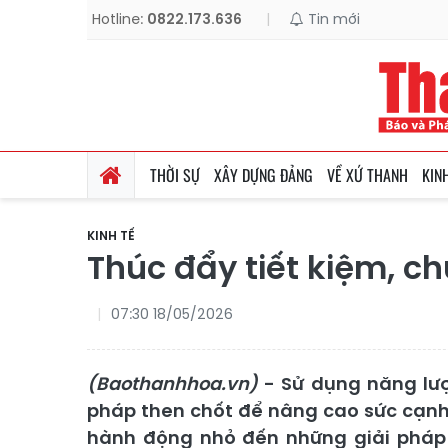
Hotline:
0822.173.636
|
Tin mới
THỜI SỰ
XÂY DỰNG ĐẢNG
VỀ XỨ THANH
KIN
KINH TẾ
Thúc đẩy tiết kiệm, c
07:30 18/05/2026
(Baothanhhoa.vn)
- Sử dụng năng lượn
pháp then chốt để nâng cao sức cạnh 
hành động nhỏ đến những giải pháp 