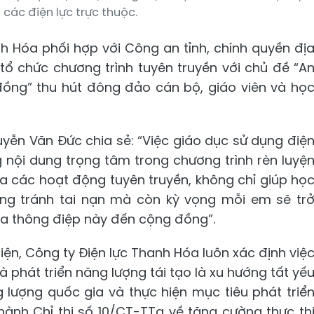
 các điện lực trực thuộc.
h Hóa phối hợp với Công an tỉnh, chính quyền đị
 chức chương trình tuyên truyền với chủ đề “A
đồng” thu hút đông đảo cán bộ, giáo viên và họ
ễn Văn Đức chia sẻ: “Việc giáo dục sử dụng điệ
g nội dung trọng tâm trong chương trình rèn luyệ
a các hoạt động tuyên truyền, không chỉ giúp họ
ng tránh tai nạn mà còn kỳ vọng mỗi em sẽ tr
tỏa thông điệp này đến cộng đồng”.
n, Công ty Điện lực Thanh Hóa luôn xác định việ
à phát triển năng lượng tái tạo là xu hướng tất yế
ượng quốc gia và thực hiện mục tiêu phát triể
hành Chỉ thị số 10/CT-TTg về tăng cường thực th