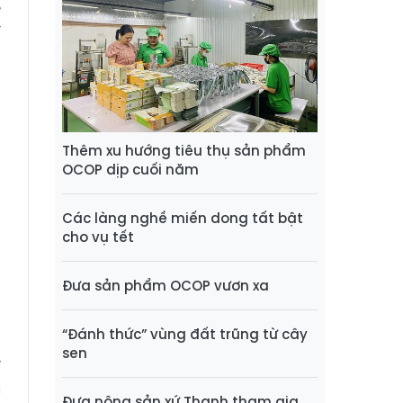
ế
í
h
t
Thêm xu hướng tiêu thụ sản phẩm
OCOP dịp cuối năm
,
Các làng nghề miến dong tất bật
,
cho vụ tết
g
n
Đưa sản phẩm OCOP vươn xa
à
“Đánh thức” vùng đất trũng từ cây
sen
y
c
Đưa nông sản xứ Thanh tham gia