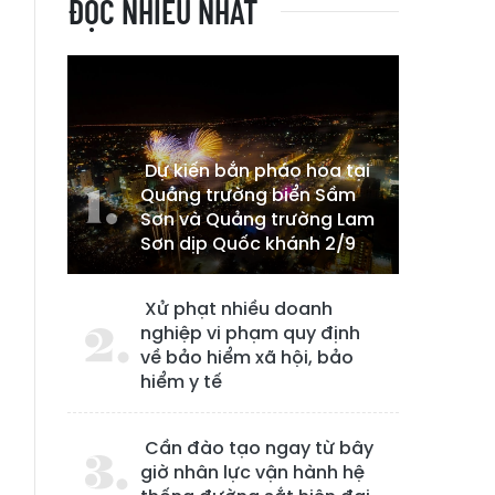
ĐỌC NHIỀU NHẤT
Dự kiến bắn pháo hoa tại
Quảng trường biển Sầm
Sơn và Quảng trường Lam
Sơn dịp Quốc khánh 2/9
Xử phạt nhiều doanh
nghiệp vi phạm quy định
về bảo hiểm xã hội, bảo
hiểm y tế
Cần đào tạo ngay từ bây
giờ nhân lực vận hành hệ