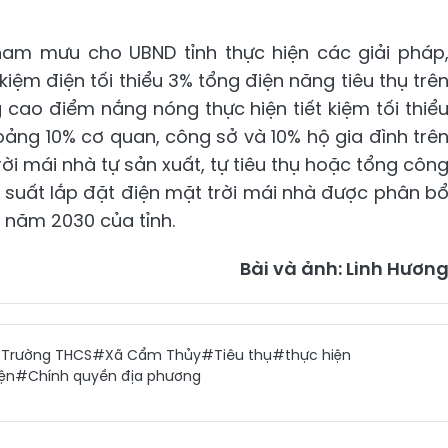
am mưu cho UBND tỉnh thực hiện các giải pháp
kiệm điện tối thiểu 3% tổng điện năng tiêu thụ trê
 cao điểm nắng nóng thực hiện tiết kiệm tối thiể
oảng 10% cơ quan, công sở và 10% hộ gia đình trê
rời mái nhà tự sản xuất, tự tiêu thụ hoặc tổng côn
 suất lắp đặt điện mặt trời mái nhà được phân b
n năm 2030 của tỉnh.
Bài và ảnh: Linh Hươn
Trường THCS
#Xã Cẩm Thủy
#Tiêu thụ
#thực hiện
iện
#Chính quyền địa phương