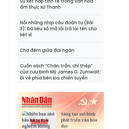
Sự kết hợp tinh tế trong văn hóa
ẩm thực xứ Thanh
,
n
Nối những nhịp cầu đoàn tụ (Bài
3): Dữ liệu số mở lối trả lại tên cho
u
liệt sĩ
n
g
Chợ đêm giữa đại ngàn
ổ
Cuốn sách “Chân trần, chí thép”
của cựu binh Mỹ James G. Zumwalt:
g
Đi về phía bên kia chiến tuyến