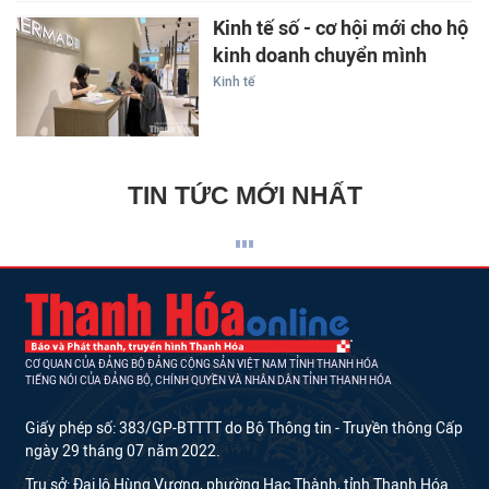
Kinh tế số - cơ hội mới cho hộ
kinh doanh chuyển mình
Kinh tế
TIN TỨC MỚI NHẤT
CƠ QUAN CỦA ĐẢNG BỘ ĐẢNG CỘNG SẢN VIỆT NAM TỈNH THANH HÓA
TIẾNG NÓI CỦA ĐẢNG BỘ, CHÍNH QUYỀN VÀ NHÂN DÂN TỈNH THANH HÓA
Giấy phép số: 383/GP-BTTTT do Bộ Thông tin - Truyền thông Cấp
ngày 29 tháng 07 năm 2022.
Trụ sở: Đại lộ Hùng Vương, phường Hạc Thành, tỉnh Thanh Hóa