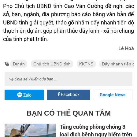
Phó Chủ tịch UBND tỉnh Cao Văn Cường đề nghị các
sở, ban, ngành, địa phương báo cáo bằng văn bản để
UBND tỉnh giải quyết, tháo gỡ nhằm đẩy nhanh tiến độ
thực hiện dự án, góp phần thúc đẩy kinh - xã hội chung
của tỉnh phát triển.
Lê Hoà
Dự án
Chủ tịch UBND tỉnh
KKTNS
Đẩy nhanh tiến đ
Chia sẻ ý kiến của bạn ...
Facebook
Google News
Zalo
BẠN CÓ THỂ QUAN TÂM
Tăng cường phòng chống 3
loại dịch bệnh nguy hiểm trên