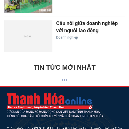
Cầu nối giữa doanh nghiệp
với người lao động
Doanh nghiệp
TIN TỨC MỚI NHẤT
CƠ QUAN CỦA ĐẢNG BỘ ĐẢNG CỘNG SẢN VIỆT NAM TỈNH THANH HÓA
TIẾNG NÓI CỦA ĐẢNG BỘ, CHÍNH QUYỀN VÀ NHÂN DÂN TỈNH THANH HÓA
Giấy phép số: 383/GP-BTTTT do Bộ Thông tin - Truyền thông Cấp