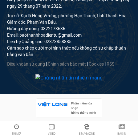
ngày 29 tháng 07 năm 2022.
Trụ sở: Đại lộ Hùng Vương, phường Hạc Thành, tỉnh Thanh Hóa
Giám đốc: Phạm Văn Báu.
Đường dây nóng: 0822173636
Email: baothanhhoadientu@gmail.com
Liên hệ Quảng cáo: 02373858885.
Cấm sao chép dưới mọi hình thức nếu không có sự chấp thuận
bằng văn bản.
Điều khoản sử dụng
|
Chính sách bảo mật
|
Cookies
|
RSS
Phần mềm tòa
soạn
hội tụ thông minh
TIN MỚI
VIDEO
E-MAGAZINE
BÁO IN