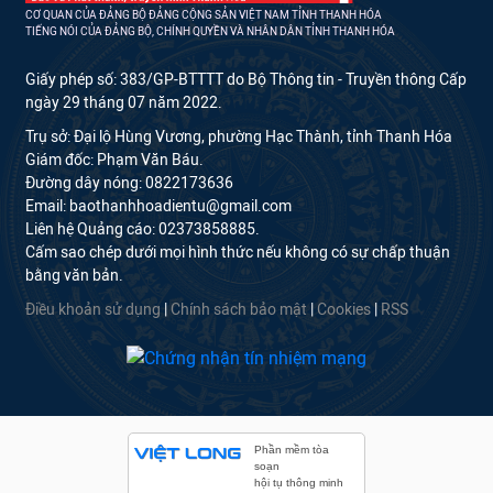
CƠ QUAN CỦA ĐẢNG BỘ ĐẢNG CỘNG SẢN VIỆT NAM TỈNH THANH HÓA
TIẾNG NÓI CỦA ĐẢNG BỘ, CHÍNH QUYỀN VÀ NHÂN DÂN TỈNH THANH HÓA
Giấy phép số: 383/GP-BTTTT do Bộ Thông tin - Truyền thông Cấp
ngày 29 tháng 07 năm 2022.
Trụ sở: Đại lộ Hùng Vương, phường Hạc Thành, tỉnh Thanh Hóa
Giám đốc: Phạm Văn Báu.
Đường dây nóng: 0822173636
Email: baothanhhoadientu@gmail.com
Liên hệ Quảng cáo: 02373858885.
Cấm sao chép dưới mọi hình thức nếu không có sự chấp thuận
bằng văn bản.
Điều khoản sử dụng
|
Chính sách bảo mật
|
Cookies
|
RSS
Phần mềm tòa
soạn
hội tụ thông minh