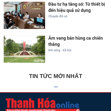
Đầu tư hạ tầng số: Từ thiết bị
đến hiệu quả sử dụng
Chuyển đổi số
Âm vang bản hùng ca chiến
thắng
Đời sống - Xã hội
TIN TỨC MỚI NHẤT