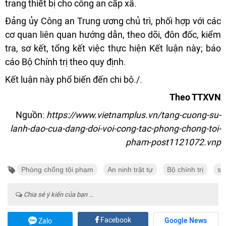
trang thiết bị cho công an cấp xã.
Đảng ủy Công an Trung ương chủ trì, phối hợp với các
cơ quan liên quan hướng dẫn, theo dõi, đôn đốc, kiểm
tra, sơ kết, tổng kết việc thực hiện Kết luận này; báo
cáo Bộ Chính trị theo quy định.
Kết luận này phổ biến đến chi bộ./.
Theo TTXVN
Nguồn:
https://www.vietnamplus.vn/tang-cuong-su-
lanh-dao-cua-dang-doi-voi-cong-tac-phong-chong-toi-
pham-post1121072.vnp
Phòng chống tội phạm
An ninh trật tự
Bộ chính trị
sự
Chia sẻ ý kiến của bạn ...
Facebook
Google News
Zalo