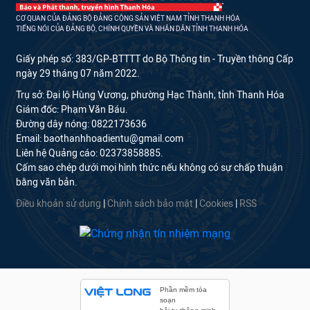
CƠ QUAN CỦA ĐẢNG BỘ ĐẢNG CỘNG SẢN VIỆT NAM TỈNH THANH HÓA
TIẾNG NÓI CỦA ĐẢNG BỘ, CHÍNH QUYỀN VÀ NHÂN DÂN TỈNH THANH HÓA
Giấy phép số: 383/GP-BTTTT do Bộ Thông tin - Truyền thông Cấp
ngày 29 tháng 07 năm 2022.
Trụ sở: Đại lộ Hùng Vương, phường Hạc Thành, tỉnh Thanh Hóa
Giám đốc: Phạm Văn Báu.
Đường dây nóng: 0822173636
Email: baothanhhoadientu@gmail.com
Liên hệ Quảng cáo: 02373858885.
Cấm sao chép dưới mọi hình thức nếu không có sự chấp thuận
bằng văn bản.
Điều khoản sử dụng
|
Chính sách bảo mật
|
Cookies
|
RSS
Phần mềm tòa
soạn